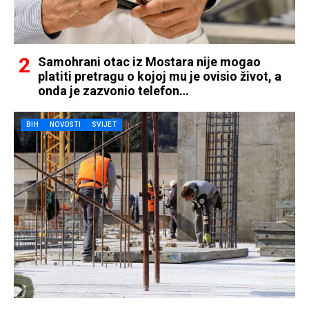
Samohrani otac iz Mostara nije mogao
platiti pretragu o kojoj mu je ovisio život, a
onda je zazvonio telefon…
BIH
NOVOSTI
SVIJET