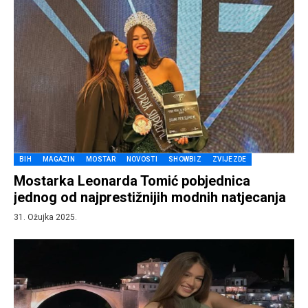
BIH
MAGAZIN
MOSTAR
NOVOSTI
SHOWBIZ
ZVIJEZDE
Mostarka Leonarda Tomić pobjednica
jednog od najprestižnijih modnih natjecanja
31. Ožujka 2025.