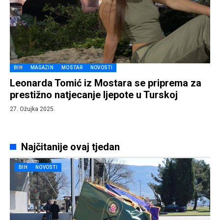
BIH
MAGAZIN
MOSTAR
NOVOSTI
Leonarda Tomić iz Mostara se priprema za
prestižno natjecanje ljepote u Turskoj
27. Ožujka 2025.
Najčitanije ovaj tjedan
BIH
NOVOSTI