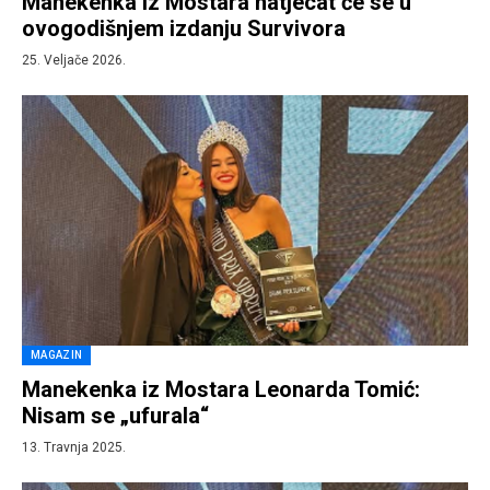
Manekenka iz Mostara natjecat će se u
ovogodišnjem izdanju Survivora
25. Veljače 2026.
MAGAZIN
Manekenka iz Mostara Leonarda Tomić:
Nisam se „ufurala“
13. Travnja 2025.