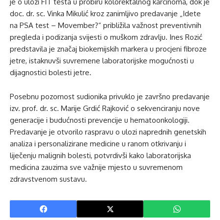
je o ulozi FIT testa u probiru kolorektalnog karcinoma, dok je
doc. dr. sc. Vinka Mikulić kroz zanimljivo predavanje „Idete
na PSA test – Movember?“ približila važnost preventivnih
pregleda i podizanja svijesti o muškom zdravlju. Ines Rozić
predstavila je značaj biokemijskih markera u procjeni fibroze
jetre, istaknuvši suvremene laboratorijske mogućnosti u
dijagnostici bolesti jetre.
Posebnu pozornost sudionika privuklo je završno predavanje
izv. prof. dr. sc. Marije Grdić Rajković o sekvenciranju nove
generacije i budućnosti prevencije u hematoonkologiji.
Predavanje je otvorilo raspravu o ulozi naprednih genetskih
analiza i personalizirane medicine u ranom otkrivanju i
liječenju malignih bolesti, potvrdivši kako laboratorijska
medicina zauzima sve važnije mjesto u suvremenom
zdravstvenom sustavu.