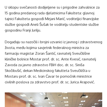
U sklopu svečanosti dodijeljene su i prigodne zahvalnice za
15 godina predanog rada djelatnicima Fakulteta: glavnoj
tajnici Fakulteta gospođi Mirjani Marić, voditeljici financijske
službe gospođi Aneli Šušak te voditelju studentske službe
gospodinu Franji Jurilju.
Događaju su nazočili i brojni uzvanici iz javnog i zdravstvenog
života, među kojima savjetnik federalnog ministra za
farmaciju magistar Zoran Šantić, ravnatelj Sveučilišne
kliničke bolnice Mostar prof. dr. sc. Ante Kvesić, ravnatelj
Zavoda za javno zdravstvo FBiH doc. dr. sc. Siniša
Skočibušić, dekan Medicinskog fakulteta Sveučilišta u
Mostaru prof. dr. sc. Ivan Ćavar te pomoćnik ministrice
civilnih poslova za zdravstvo prof. dr. sc. Jurica Arapović.