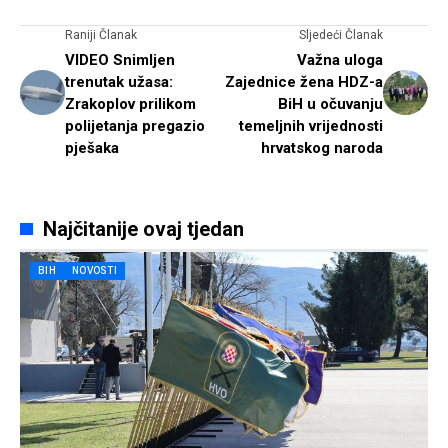
Raniji Članak
Sljedeći Članak
VIDEO Snimljen
Važna uloga
trenutak užasa:
Zajednice žena HDZ-a
Zrakoplov prilikom
BiH u očuvanju
polijetanja pregazio
temeljnih vrijednosti
pješaka
hrvatskog naroda
Najčitanije ovaj tjedan
BIH
NOVOSTI