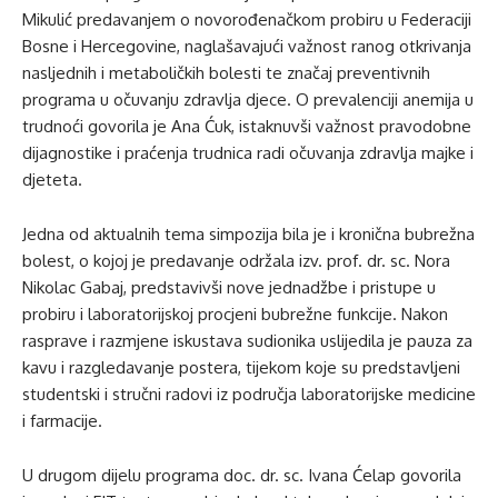
Mikulić predavanjem o novorođenačkom probiru u Federaciji
Bosne i Hercegovine, naglašavajući važnost ranog otkrivanja
nasljednih i metaboličkih bolesti te značaj preventivnih
programa u očuvanju zdravlja djece. O prevalenciji anemija u
trudnoći govorila je Ana Ćuk, istaknuvši važnost pravodobne
dijagnostike i praćenja trudnica radi očuvanja zdravlja majke i
djeteta.
Jedna od aktualnih tema simpozija bila je i kronična bubrežna
bolest, o kojoj je predavanje održala izv. prof. dr. sc. Nora
Nikolac Gabaj, predstavivši nove jednadžbe i pristupe u
probiru i laboratorijskoj procjeni bubrežne funkcije. Nakon
rasprave i razmjene iskustava sudionika uslijedila je pauza za
kavu i razgledavanje postera, tijekom koje su predstavljeni
studentski i stručni radovi iz područja laboratorijske medicine
i farmacije.
U drugom dijelu programa doc. dr. sc. Ivana Ćelap govorila