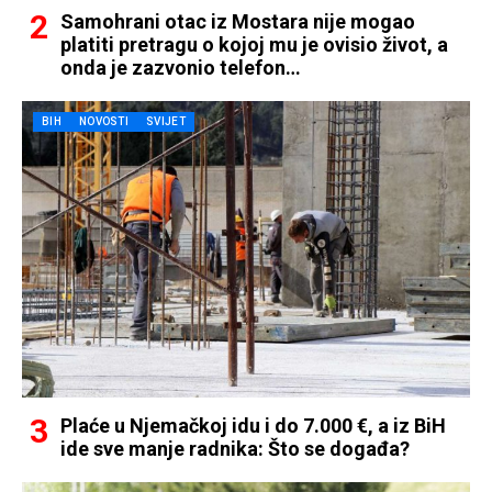
Samohrani otac iz Mostara nije mogao
platiti pretragu o kojoj mu je ovisio život, a
onda je zazvonio telefon…
BIH
NOVOSTI
SVIJET
Plaće u Njemačkoj idu i do 7.000 €, a iz BiH
ide sve manje radnika: Što se događa?