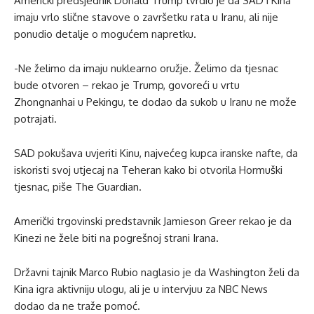
Američki predsjednik Donald Trump tvrdio je da SAD i Kina
imaju vrlo slične stavove o završetku rata u Iranu, ali nije
ponudio detalje o mogućem napretku.
-Ne želimo da imaju nuklearno oružje. Želimo da tjesnac
bude otvoren – rekao je Trump, govoreći u vrtu
Zhongnanhai u Pekingu, te dodao da sukob u Iranu ne može
potrajati.
SAD pokušava uvjeriti Kinu, najvećeg kupca iranske nafte, da
iskoristi svoj utjecaj na Teheran kako bi otvorila Hormuški
tjesnac, piše The Guardian.
Američki trgovinski predstavnik Jamieson Greer rekao je da
Kinezi ne žele biti na pogrešnoj strani Irana.
Državni tajnik Marco Rubio naglasio je da Washington želi da
Kina igra aktivniju ulogu, ali je u intervjuu za NBC News
dodao da ne traže pomoć.