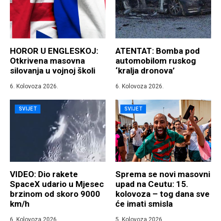
HOROR U ENGLESKOJ:
ATENTAT: Bomba pod
Otkrivena masovna
automobilom ruskog
silovanja u vojnoj školi
‘kralja dronova’
6. Kolovoza 2026.
6. Kolovoza 2026.
SVIJET
SVIJET
VIDEO: Dio rakete
Sprema se novi masovni
SpaceX udario u Mjesec
upad na Ceutu: 15.
brzinom od skoro 9000
kolovoza – tog dana sve
km/h
će imati smisla
6. Kolovoza 2026.
5. Kolovoza 2026.