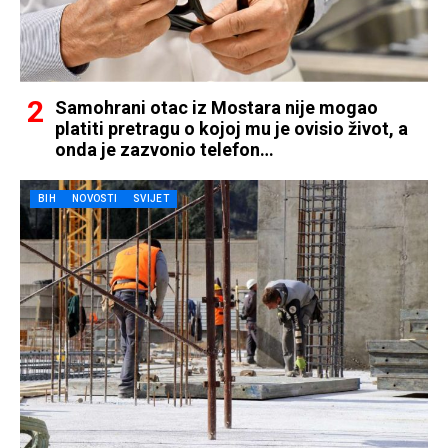
Samohrani otac iz Mostara nije mogao
platiti pretragu o kojoj mu je ovisio život, a
onda je zazvonio telefon…
BIH
NOVOSTI
SVIJET