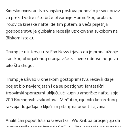
Kinesko ministarstvo vanjskih poslova ponovilo je svoj poziv
za prekid vatre i što brže otvaranje Hormuškog prolaza.
Polovica kineske nafte ide tim putem, a veća prijetnja
gospodarstvu je globalna recesija uzrokovana sukobom na
Bliskom istoku.
Trump je u intervjuu za Fox News izjavio da je pronalaženje
iranskog obogaćenog uranija više za javne odnose nego za
bilo što drugo.
Trump je uživao u kineskom gostoprimstvu, rekavši da je
posjet bio nevjerojatan i da su postignuti fantastični
trgovinski sporazumi, uključujući kupnju američke nafte, soje i
200 Boeingovih zrakoplova. Međutim, nije bilo konkretnog
razvoja događaja o ključnim pitanjima poput Tajvana.
Analitičari poput Juliana Gewirtza i Wu Xinboa procjenjuju da