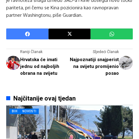
je ravnoteža snaga između SAD-a i Kine dosegla novu točku
pariteta, pri čemu se Kina pozicionira kao ravnopravan
partner Washingtonu, piše Guardian.
Raniji Članak
Sljedeći Članak
Hrvatska će imati
Najpoznatiji snajperist
jednu od najboljih
na svijetu promijenio
obrana na svijetu
posao
Najčitanije ovaj tjedan
BIH
NOVOSTI