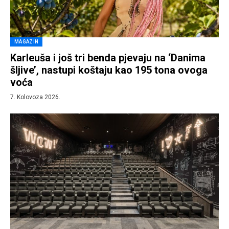
MAGAZIN
Karleuša i još tri benda pjevaju na ‘Danima
šljive’, nastupi koštaju kao 195 tona ovoga
voća
7. Kolovoza 2026.