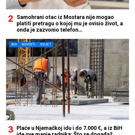
Samohrani otac iz Mostara nije mogao
platiti pretragu o kojoj mu je ovisio život, a
onda je zazvonio telefon…
BIH
NOVOSTI
SVIJET
Plaće u Njemačkoj idu i do 7.000 €, a iz BiH
ide sve manje radnika: Što se događa?