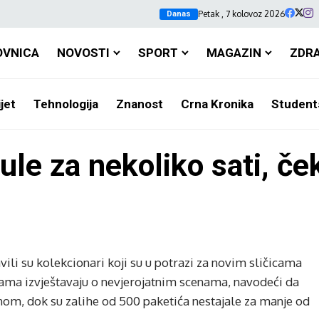
Petak , 7 kolovoz 2026
Danas
OVNICA
NOVOSTI
SPORT
MAGAZIN
ZDR
jet
Tehnologija
Znanost
Crna Kronika
Student
nule za nekoliko sati, če
avili su kolekcionari koji su u potrazi za novim sličicama
kama izvještavaju o nevjerojatnim scenama, navodeći da
dnom, dok su zalihe od 500 paketića nestajale za manje od