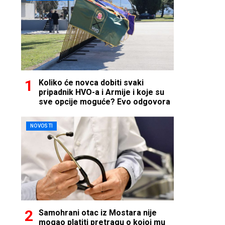
Koliko će novca dobiti svaki
pripadnik HVO-a i Armije i koje su
sve opcije moguće? Evo odgovora
NOVOSTI
Samohrani otac iz Mostara nije
mogao platiti pretragu o kojoj mu