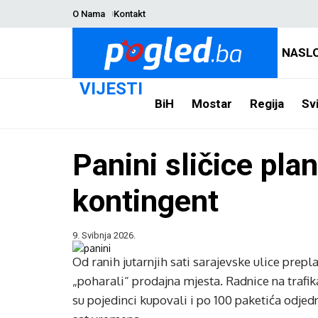
O Nama
Kontakt
NASL
VIJESTI
BiH
Mostar
Regija
Svi
Panini sličice pla
kontingent
9. Svibnja 2026.
Od ranih jutarnjih sati sarajevske ulice prepl
„poharali“ prodajna mjesta. Radnice na trafi
su pojedinci kupovali i po 100 paketića odje