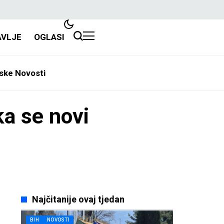
AVLJE
OGLASI
ske Novosti
ka se novi
Najčitanije ovaj tjedan
BIH
NOVOSTI