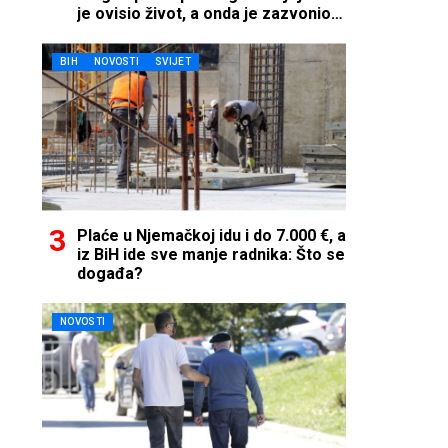
je ovisio život, a onda je zazvonio
telefon…
BIH
NOVOSTI
SVIJET
Plaće u Njemačkoj idu i do 7.000 €, a
iz BiH ide sve manje radnika: Što se
događa?
NOVOSTI