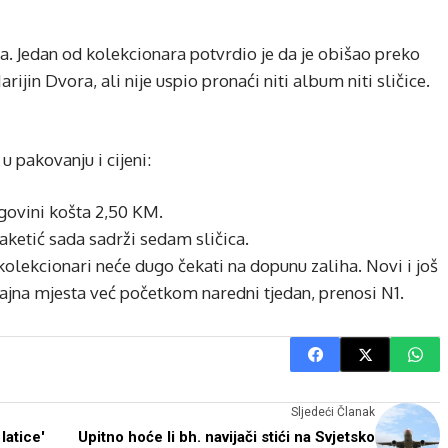
. Jedan od kolekcionara potvrdio je da je obišao preko
rijin Dvora, ali nije uspio pronaći niti album niti sličice.
 pakovanju i cijeni:
egovini košta 2,50 KM.
paketić sada sadrži sedam sličica.
kolekcionari neće dugo čekati na dopunu zaliha. Novi i još
odajna mjesta već početkom naredni tjedan, prenosi N1.
Sljedeći Članak
latice'
Upitno hoće li bh. navijači stići na Svjetsko