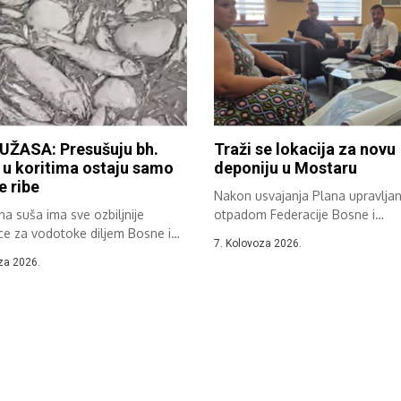
UŽASA: Presušuju bh.
Traži se lokacija za novu
, u koritima ostaju samo
deponiju u Mostaru
e ribe
Nakon usvajanja Plana upravljan
a suša ima sve ozbiljnije
otpadom Federacije Bosne i
ce za vodotoke diljem Bosne i
Hercegovine održan je sastanak.
7. Kolovoza 2026.
ine....
za 2026.