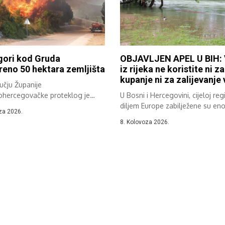
gori kod Gruda
OBJAVLJEN APEL U BIH:
eno 50 hektara zemljišta
iz rijeka ne koristite ni za
kupanje ni za zalijevanje
učju Županije
hercegovačke proteklog je
U Bosni i Hercegovini, cijeloj regij
ilježeno više požara na
diljem Europe zabilježene su en
za 2026.
om,...
8. Kolovoza 2026.