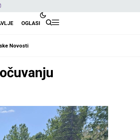
AVLJE
OGLASI
ske Novosti
 očuvanju