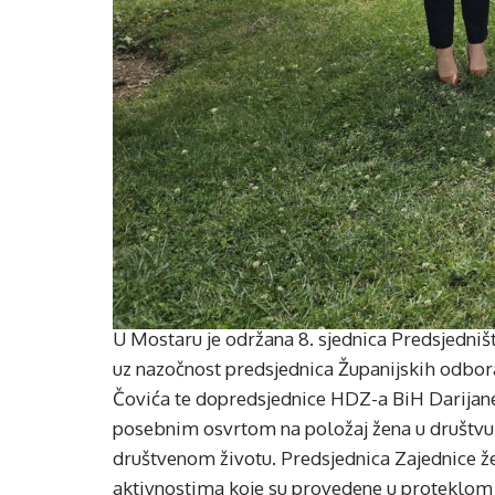
U Mostaru je održana 8. sjednica Predsjedniš
uz nazočnost predsjednica Županijskih odbor
Čovića te dopredsjednice HDZ-a BiH Darijane F
posebnim osvrtom na položaj žena u društvu t
društvenom životu. Predsjednica Zajednice že
aktivnostima koje su provedene u proteklom 