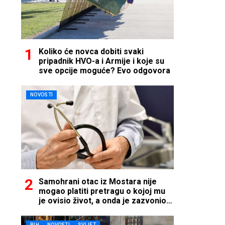
Koliko će novca dobiti svaki
pripadnik HVO-a i Armije i koje su
sve opcije moguće? Evo odgovora
NOVOSTI
Samohrani otac iz Mostara nije
mogao platiti pretragu o kojoj mu
je ovisio život, a onda je zazvonio
telefon…
BIH
NOVOSTI
SVIJET