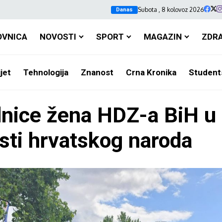
Subota , 8 kolovoz 2026
Danas
OVNICA
NOVOSTI
SPORT
MAGAZIN
ZDR
jet
Tehnologija
Znanost
Crna Kronika
Student
dnice žena HDZ-a BiH u
osti hrvatskog naroda