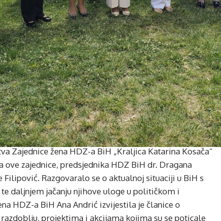
tva Zajednice žena HDZ-a BiH „Kraljica Katarina Kosača“
a ove zajednice, predsjednika HDZ BiH dr. Dragana
ilipović. Razgovaralo se o aktualnoj situaciji u BiH s
e daljnjem jačanju njihove uloge u političkom i
na HDZ-a BiH Ana Andrić izvijestila je članice o
razdoblju, projektima i akcijama kojima su se poticale