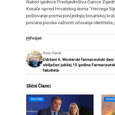
Nakon sjednice Predsjedništva članice Zajed
Kosače ispred Hrvatskog doma “Hercega Stje
poštovanje prema posljednjoj bosanskoj kralji
poslana poruka važnosti očuvanja identiteta, 
Podjeli
Raniji Članak
Održani 6. Mostarski farmaceutski dani 
obilježen jubilej 15 godina Farmaceuts
fakulteta
Slični Članci
POLITIKA
NOVOS