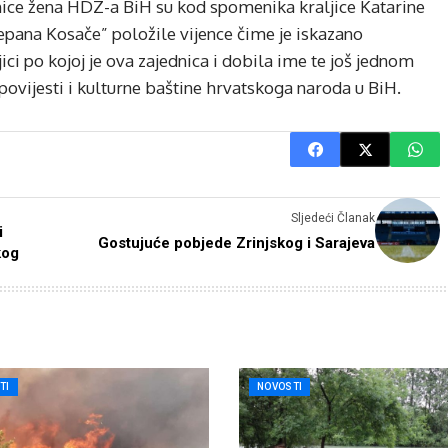
nice žena HDZ-a BiH su kod spomenika kraljice Katarine
pana Kosače” položile vijence čime je iskazano
ci po kojoj je ova zajednica i dobila ime te još jednom
povijesti i kulturne baštine hrvatskoga naroda u BiH.
Sljedeći Članak
i
Gostujuće pobjede Zrinjskog i Sarajeva
kog
TI
NOVOSTI