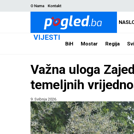
O Nama
Kontakt
NASL
VIJESTI
BiH
Mostar
Regija
Svi
Važna uloga Zaje
temeljnih vrijedn
9. Svibnja 2026.