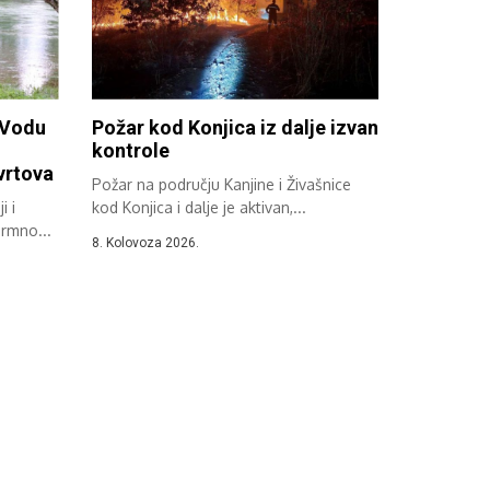
 Vodu
Požar kod Konjica iz dalje izvan
kontrole
 vrtova
Požar na području Kanjine i Živašnice
i i
kod Konjica i dalje je aktivan,...
ormno...
8. Kolovoza 2026.