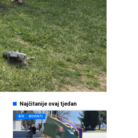
Najčitanije ovaj tjedan
BIH
NOVOSTI