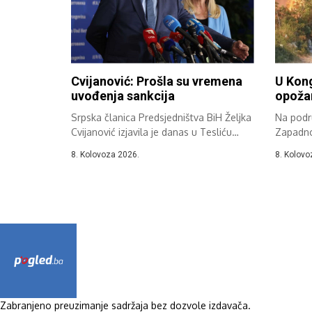
Cvijanović: Prošla su vremena
U Kon
uvođenja sankcija
opožar
Srpska članica Predsjedništva BiH Željka
Na podr
Cvijanović izjavila je danas u Tesliću
Zapadno
da...
dana zab
8. Kolovoza 2026.
8. Kolovo
otvoren
Zabranjeno preuzimanje sadržaja bez dozvole izdavača.