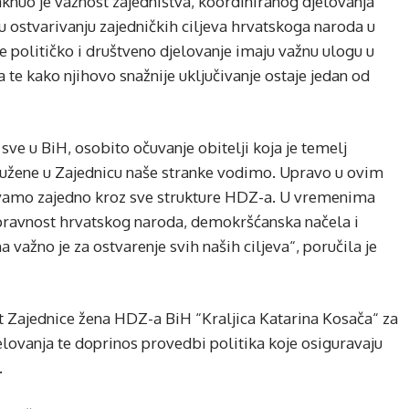
knuo je važnost zajedništva, koordiniranog djelovanja
 u ostvarivanju zajedničkih ciljeva hrvatskoga naroda u
e političko i društveno djelovanje imaju važnu ulogu u
 te kako njihovo snažnije uključivanje ostaje jedan od
 sve u BiH, osobito očuvanje obitelji koja je temelj
družene u Zajednicu naše stranke vodimo. Upravo u ovim
 čuvamo zajedno kroz sve strukture HDZ-a. U vremenima
pravnost hrvatskog naroda, demokršćanska načela i
 važno je za ostvarenje svih naših ciljeva“, poručila je
t Zajednice žena HDZ-a BiH “Kraljica Katarina Kosača“ za
elovanja te doprinos provedbi politika koje osiguravaju
.