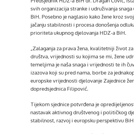
Predsjednik HDZ-a BiH dr. Dragan Čović, ista
svih organizacija stranke i udruživanja snaga
BiH. Posebno je naglasio kako žene kroz svoj
jačanju stabilnosti i procesa donošenja odluka
prioriteta ukupnog djelovanja HDZ-a BiH.
„Zalaganja za prava žena, kvalitetniji život za
društva, vrijednosti su kojima se mi, žene u
temeljima je naša snaga i vrijednosti te ih
izazova koji su pred nama, borbe za jednako
europske vrijednosti djelovanje Zajednice žena
dopredsjednica Filipović.
Tijekom sjednice potvrđena je opredijeljenos
nastavak aktivnog društvenog i političkog dj
stabilnost, razvoj i europsku perspektivu BiH