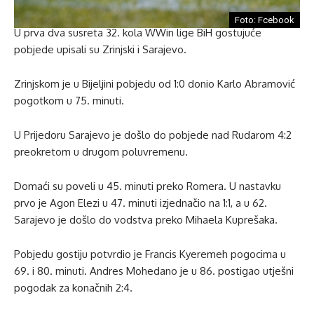
Foto: Fcebook
U prva dva susreta 32. kola WWin lige BiH gostujuće
pobjede upisali su Zrinjski i Sarajevo.
Zrinjskom je u Bijeljini pobjedu od 1:0 donio Karlo Abramović
pogotkom u 75. minuti.
U Prijedoru Sarajevo je došlo do pobjede nad Rudarom 4:2
preokretom u drugom poluvremenu.
Domaći su poveli u 45. minuti preko Romera. U nastavku
prvo je Agon Elezi u 47. minuti izjednačio na 1:1, a u 62.
Sarajevo je došlo do vodstva preko Mihaela Kuprešaka.
Pobjedu gostiju potvrdio je Francis Kyeremeh pogocima u
69. i 80. minuti. Andres Mohedano je u 86. postigao utješni
pogodak za konačnih 2:4.