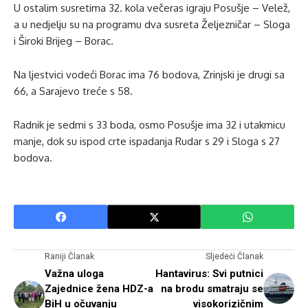
U ostalim susretima 32. kola večeras igraju Posušje – Velež,
a u nedjelju su na programu dva susreta Željezničar – Sloga
i Široki Brijeg – Borac.
Na ljestvici vodeći Borac ima 76 bodova, Zrinjski je drugi sa
66, a Sarajevo treće s 58.
Radnik je sedmi s 33 boda, osmo Posušje ima 32 i utakmicu
manje, dok su ispod crte ispadanja Rudar s 29 i Sloga s 27
bodova.
Raniji Članak
Sljedeći Članak
Važna uloga
Hantavirus: Svi putnici
Zajednice žena HDZ-a
na brodu smatraju se
BiH u očuvanju
visokorizičnim