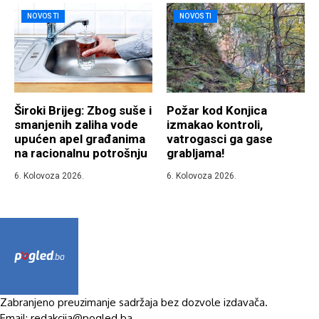
NOVOSTI
NOVOSTI
Široki Brijeg: Zbog suše i
Požar kod Konjica
smanjenih zaliha vode
izmakao kontroli,
upućen apel građanima
vatrogasci ga gase
na racionalnu potrošnju
grabljama!
6. Kolovoza 2026.
6. Kolovoza 2026.
Zabranjeno preuzimanje sadržaja bez dozvole izdavača.
Email: redakcija@pogled.ba