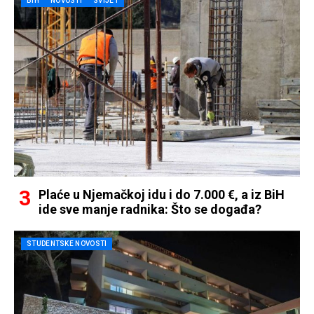
BIH
NOVOSTI
SVIJET
Plaće u Njemačkoj idu i do 7.000 €, a iz BiH
ide sve manje radnika: Što se događa?
STUDENTSKE NOVOSTI