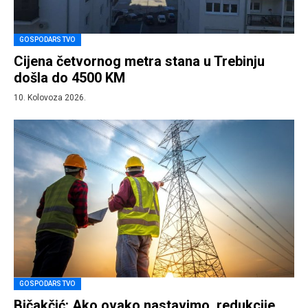
GOSPODARSTVO
Cijena četvornog metra stana u Trebinju
došla do 4500 KM
10. Kolovoza 2026.
GOSPODARSTVO
Bičakčić: Ako ovako nastavimo, redukcije