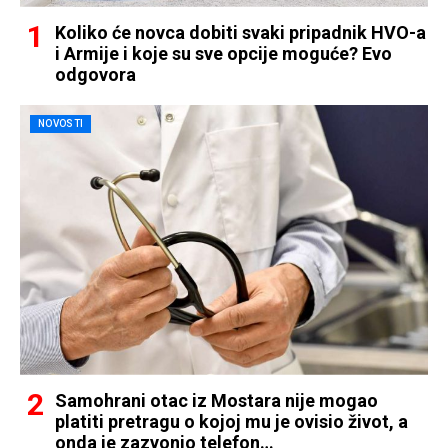
Koliko će novca dobiti svaki pripadnik HVO-a
i Armije i koje su sve opcije moguće? Evo
odgovora
NOVOSTI
Samohrani otac iz Mostara nije mogao
platiti pretragu o kojoj mu je ovisio život, a
onda je zazvonio telefon…