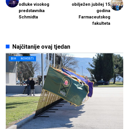
odluke visokog
obilježen jubilej 15
predstavnika
godina
Schmidta
Farmaceutskog
fakulteta
Najčitanije ovaj tjedan
BIH
NOVOSTI