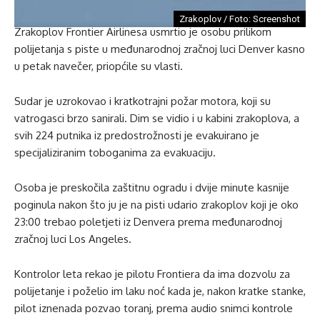
Zrakoplov / Foto: Screenshot
Zrakoplov Frontier Airlinesa usmrtio je osobu prilikom
polijetanja s piste u međunarodnoj zračnoj luci Denver kasno
u petak navečer, priopćile su vlasti.
Sudar je uzrokovao i kratkotrajni požar motora, koji su
vatrogasci brzo sanirali. Dim se vidio i u kabini zrakoplova, a
svih 224 putnika iz predostrožnosti je evakuirano je
specijaliziranim toboganima za evakuaciju.
Osoba je preskočila zaštitnu ogradu i dvije minute kasnije
poginula nakon što ju je na pisti udario zrakoplov koji je oko
23:00 trebao poletjeti iz Denvera prema međunarodnoj
zračnoj luci Los Angeles.
Kontrolor leta rekao je pilotu Frontiera da ima dozvolu za
polijetanje i poželio im laku noć kada je, nakon kratke stanke,
pilot iznenada pozvao toranj, prema audio snimci kontrole