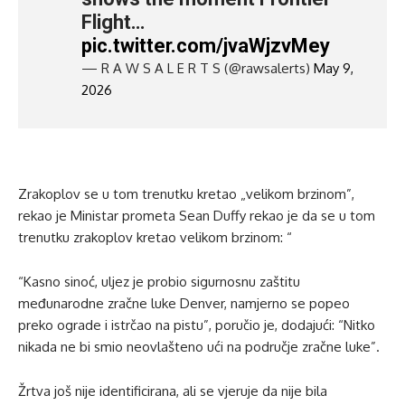
Flight…
pic.twitter.com/jvaWjzvMey
— R A W S A L E R T S (@rawsalerts)
May 9,
2026
Zrakoplov se u tom trenutku kretao „velikom brzinom”,
rekao je Ministar prometa Sean Duffy rekao je da se u tom
trenutku zrakoplov kretao velikom brzinom: “
“Kasno sinoć, uljez je probio sigurnosnu zaštitu
međunarodne zračne luke Denver, namjerno se popeo
preko ograde i istrčao na pistu”, poručio je, dodajući: “Nitko
nikada ne bi smio neovlašteno ući na područje zračne luke”.
Žrtva još nije identificirana, ali se vjeruje da nije bila