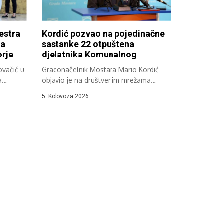
estra
Kordić pozvao na pojedinačne
 a
sastanke 22 otpuštena
rje
djelatnika Komunalnog
ovačić u
Gradonačelnik Mostara Mario Kordić
a
objavio je na društvenim mrežama
informaciju koju prenosimo...
5. Kolovoza 2026.