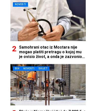
NOVOSTI
Samohrani otac iz Mostara nije
mogao platiti pretragu o kojoj mu
je ovisio život, a onda je zazvonio
telefon…
BIH
NOVOSTI
SVIJET