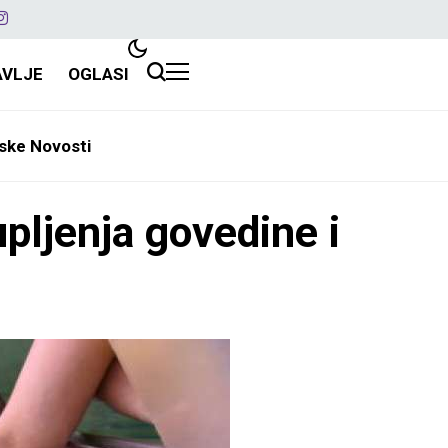
AVLJE
OGLASI
ske Novosti
pljenja govedine i