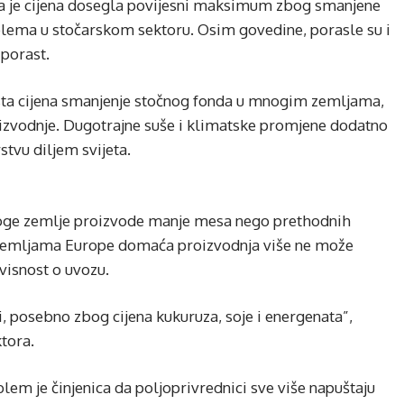
ija je cijena dosegla povijesni maksimum zbog smanjene
oblema u stočarskom sektoru. Osim govedine, porasle su i
 porast.
rasta cijena smanjenje stočnog fonda u mnogim zemljama,
roizvodnje. Dugotrajne suše i klimatske promjene dodatno
stvu diljem svijeta.
mnoge zemlje proizvode manje mesa nego prethodnih
m zemljama Europe domaća proizvodnja više ne može
ovisnost o uvozu.
, posebno zbog cijena kukuruza, soje i energenata”,
tora.
m je činjenica da poljoprivrednici sve više napuštaju