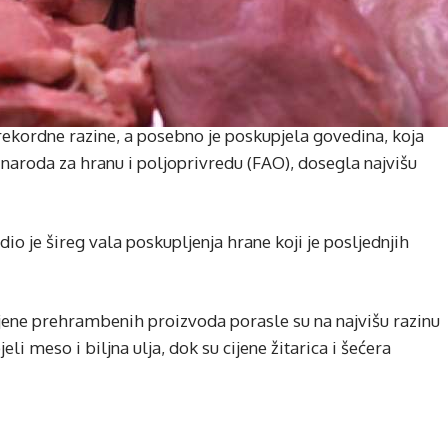
rekordne razine, a posebno je poskupjela govedina, koja
naroda za hranu i poljoprivredu (FAO), dosegla najvišu
 dio je šireg vala poskupljenja hrane koji je posljednjih
jene prehrambenih proizvoda porasle su na najvišu razinu
li meso i biljna ulja, dok su cijene žitarica i šećera