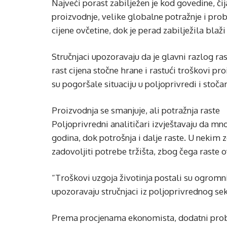
Najveći porast zabilježen je kod govedine, č
proizvodnje, velike globalne potražnje i pr
cijene ovčetine, dok je perad zabilježila blaži
Stručnjaci upozoravaju da je glavni razlog 
rast cijena stočne hrane i rastući troškovi p
su pogoršale situaciju u poljoprivredi i stočar
Proizvodnja se smanjuje, ali potražnja raste
Poljoprivredni analitičari izvještavaju da 
godina, dok potrošnja i dalje raste. U neki
zadovoljiti potrebe tržišta, zbog čega raste 
“Troškovi uzgoja životinja postali su ogromni
upozoravaju stručnjaci iz poljoprivrednog sek
Prema procjenama ekonomista, dodatni proble