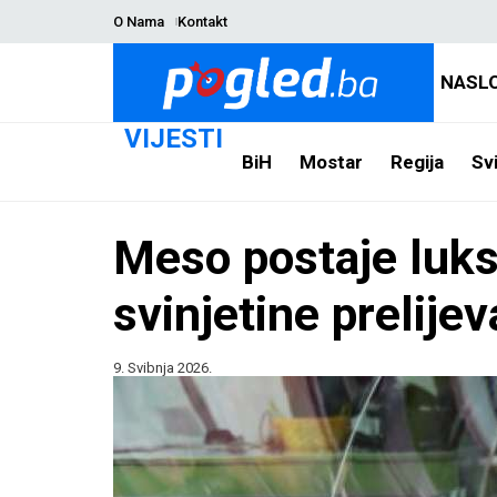
O Nama
Kontakt
NASL
VIJESTI
BiH
Mostar
Regija
Svi
Meso postaje luks
svinjetine prelije
9. Svibnja 2026.