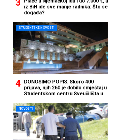
Plaće u Njemačkoj idu i do 7.000 €, a
iz BiH ide sve manje radnika: Što se
događa?
STUDENTSKE NOVOSTI
DONOSIMO POPIS: Skoro 400
prijava, njih 260 je dobilo smještaj u
Studentskom centru Sveučilišta u
Mostaru
NOVOSTI