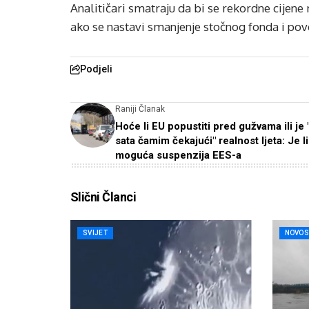
Analitičari smatraju da bi se rekordne cijen
ako se nastavi smanjenje stočnog fonda i pov
Podjeli
Raniji Članak
Hoće li EU popustiti pred gužvama ili je "
sata čamim čekajući" realnost ljeta: Je li
moguća suspenzija EES-a
Slični Članci
SVIJET
NOVOS