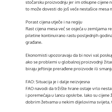
stočarsku proizvodnju jer im otkupne cijene 
to može dovesti do još veće nestašice mesa na
Porast cijena utječe i na regiju
Rast cijena mesa već se osjeća u zemljama regi
piletine kontinuirano rastu posljednjih godin
građane.
Ekonomisti upozoravaju da bi novi val posku
ako se problemi u globalnoj proizvodnji žitar
biraju jeftinije prerađene proizvode ili smanj
FAO: Situacija je i dalje neizvjesna
FAO navodi da tržište hrane ostaje vrlo nest
i poremećaja u lancu opskrbe. Iako su cijene 
dobrim žetvama u nekim dijelovima svijeta, t