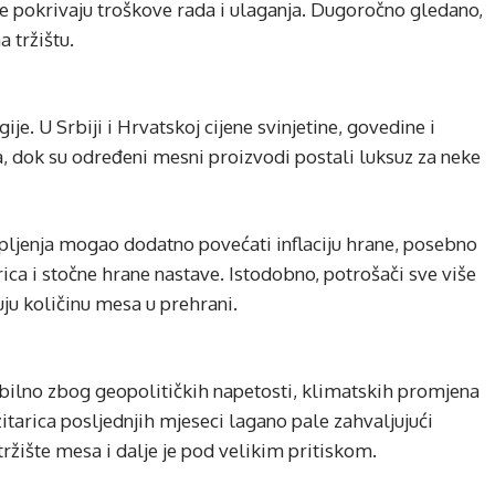
ne pokrivaju troškove rada i ulaganja. Dugoročno gledano,
 tržištu.
je. U Srbiji i Hrvatskoj cijene svinjetine, govedine i
a, dok su određeni mesni proizvodi postali luksuz za neke
pljenja mogao dodatno povećati inflaciju hrane, posebno
ica i stočne hrane nastave. Istodobno, potrošači sve više
uju količinu mesa u prehrani.
abilno zbog geopolitičkih napetosti, klimatskih promjena
žitarica posljednjih mjeseci lagano pale zahvaljujući
ržište mesa i dalje je pod velikim pritiskom.