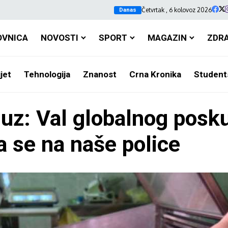
Četvrtak , 6 kolovoz 2026
Danas
OVNICA
NOVOSTI
SPORT
MAGAZIN
ZDR
jet
Tehnologija
Znanost
Crna Kronika
Student
uz: Val globalnog posku
va se na naše police