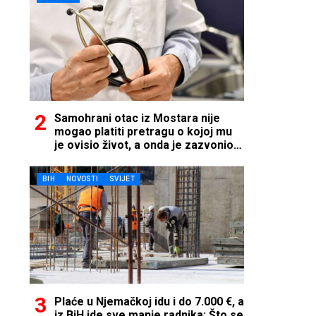
Samohrani otac iz Mostara nije
mogao platiti pretragu o kojoj mu
je ovisio život, a onda je zazvonio
telefon…
BIH
NOVOSTI
SVIJET
Plaće u Njemačkoj idu i do 7.000 €, a
iz BiH ide sve manje radnika: Što se