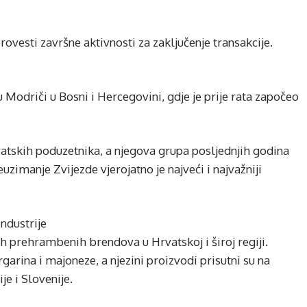
ovesti završne aktivnosti za zaključenje transakcije.
 Modriči u Bosni i Hercegovini, gdje je prije rata započeo
vatskih poduzetnika, a njegova grupa posljednjih godina
uzimanje Zvijezde vjerojatno je najveći i najvažniji
ndustrije
ih prehrambenih brendova u Hrvatskoj i široj regiji.
rgarina i majoneze, a njezini proizvodi prisutni su na
je i Slovenije.