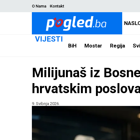
O Nama
Kontakt
NASL
VIJESTI
BiH
Mostar
Regija
Svi
Milijunaš iz Bosn
hrvatskim poslov
9. Svibnja 2026.