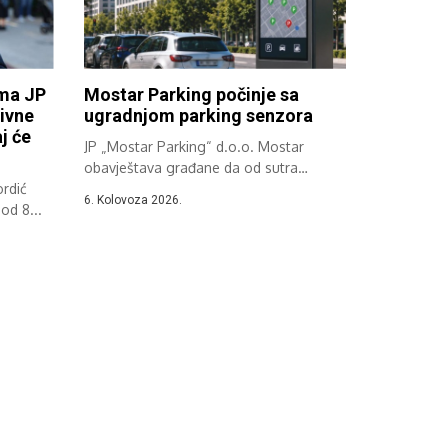
ima JP
Mostar Parking počinje sa
ivne
ugradnjom parking senzora
j će
JP „Mostar Parking“ d.o.o. Mostar
obavještava građane da od sutra
rdić
započinje implementacija...
6. Kolovoza 2026.
od 8...