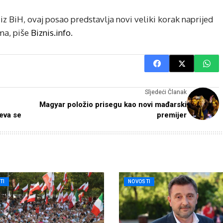
z BiH, ovaj posao predstavlja novi veliki korak naprijed
a, piše
Biznis.info
.
Sljedeći Članak
Magyar položio prisegu kao novi mađarski
jeva se
premijer
TI
NOVOSTI