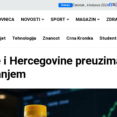
Četvrtak , 6 kolovoz 2026
Danas
OVNICA
NOVOSTI
SPORT
MAGAZIN
ZDR
jet
Tehnologija
Znanost
Crna Kronika
Student
e i Hercegovine preuzi
anjem