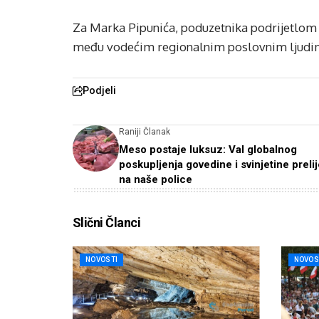
Za Marka Pipunića, poduzetnika podrijetlom i
među vodećim regionalnim poslovnim ljudim
Podjeli
Raniji Članak
Meso postaje luksuz: Val globalnog
poskupljenja govedine i svinjetine preli
na naše police
Slični Članci
NOVOSTI
NOVOS