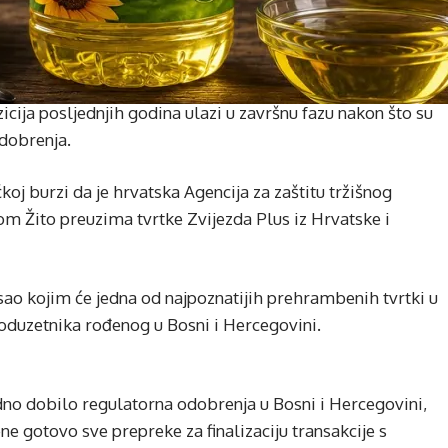
icija posljednjih godina ulazi u završnu fazu nakon što su
odobrenja.
koj burzi da je hrvatska Agencija za zaštitu tržišnog
om Žito preuzima tvrtke Zvijezda Plus iz Hrvatske i
osao kojim će jedna od najpoznatijih prehrambenih tvrtki u
 poduzetnika rođenog u Bosni i Hercegovini.
odno dobilo regulatorna odobrenja u Bosni i Hercegovini,
ene gotovo sve prepreke za finalizaciju transakcije s