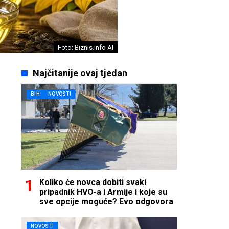
Foto: Biznis.info AI
Najčitanije ovaj tjedan
BIH
NOVOSTI
Koliko će novca dobiti svaki
pripadnik HVO-a i Armije i koje su
sve opcije moguće? Evo odgovora
NOVOSTI