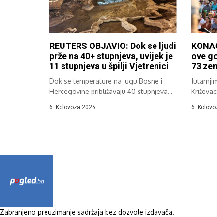
REUTERS OBJAVIO: Dok se ljudi
KONAČ
prže na 40+ stupnjeva, uvijek je
ove go
11 stupnjeva u špilji Vjetrenici
73 zem
Dok se temperature na jugu Bosne i
Jutarnji
Hercegovine približavaju 40 stupnjeva
Križevac
Celzija,...
37....
6. Kolovoza 2026.
6. Kolovo
Zabranjeno preuzimanje sadržaja bez dozvole izdavača.