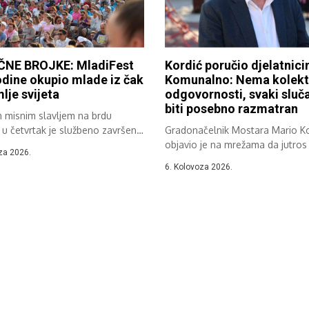
NE BROJKE: MladiFest
Kordić poručio djelatnic
dine okupio mlade iz čak
Komunalno: Nema kolekt
lje svijeta
odgovornosti, svaki sluča
biti posebno razmatran
m misnim slavljem na brdu
 u četvrtak je službeno završen
Gradonačelnik Mostara Mario Ko
objavio je na mrežama da jutros 
za 2026.
6. Kolovoza 2026.