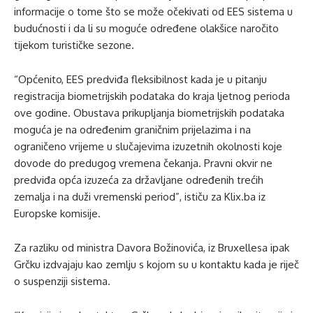
informacije o tome što se može očekivati od EES sistema u
budućnosti i da li su moguće određene olakšice naročito
tijekom turističke sezone.
“Općenito, EES predviđa fleksibilnost kada je u pitanju
registracija biometrijskih podataka do kraja ljetnog perioda
ove godine. Obustava prikupljanja biometrijskih podataka
moguća je na određenim graničnim prijelazima i na
ograničeno vrijeme u slučajevima izuzetnih okolnosti koje
dovode do predugog vremena čekanja. Pravni okvir ne
predviđa opća izuzeća za državljane određenih trećih
zemalja i na duži vremenski period”, ističu za Klix.ba iz
Europske komisije.
Za razliku od ministra Davora Božinovića, iz Bruxellesa ipak
Grčku izdvajaju kao zemlju s kojom su u kontaktu kada je riječ
o suspenziji sistema.