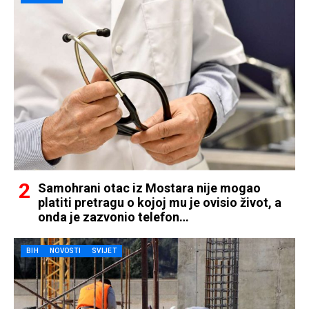
Samohrani otac iz Mostara nije mogao
platiti pretragu o kojoj mu je ovisio život, a
onda je zazvonio telefon…
BIH
NOVOSTI
SVIJET