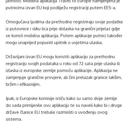
javnosti. Mobilna aplikacija Travel to Europe namijenjena je
putnicima izvan EU koji podliježu registraciji putem EES-a.
Omogućava ljudima da prethodno registriraju svoje podatke
iz putovnice i sliku lica prije dolaska na granični prijelaz gdje
se koristi mobilna aplikacija. Putem aplikacije putnici također
mogu unaprijed popuniti upitnik o uvjetima ulaska.
Državljani izvan EU mogu koristiti aplikaciju za prethodnu
registraciju svojih podataka u roku od 72 sata prije ulaska ili
izlaska iz europske zemlje pomoću aplikacije. Aplikacija ne
zamjenjuje granične provjere, ali čini prelazak granice lakšim,
bržim i efikasnijim.
Ipak, iz Europske komisije ističu kako su samo dvije zemlje
do sada primijenile ovu aplikaciju te su naveli kako bi i druge
države članice EU trebale razmisliti o uvođenju ovog
sistema.