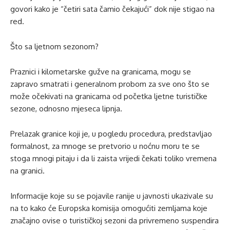
govori kako je “četiri sata čamio čekajući” dok nije stigao na
red.
Što sa ljetnom sezonom?
Praznici i kilometarske gužve na granicama, mogu se
zapravo smatrati i generalnom probom za sve ono što se
može očekivati na granicama od početka ljetne turističke
sezone, odnosno mjeseca lipnja.
Prelazak granice koji je, u pogledu procedura, predstavljao
formalnost, za mnoge se pretvorio u noćnu moru te se
stoga mnogi pitaju i da li zaista vrijedi čekati toliko vremena
na granici.
Informacije koje su se pojavile ranije u javnosti ukazivale su
na to kako će Europska komisija omogućiti zemljama koje
značajno ovise o turističkoj sezoni da privremeno suspendira