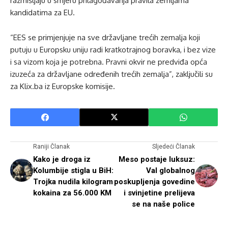
razmišljaju u smjeru prilagođavanja pravila zemljama
kandidatima za EU.
“EES se primjenjuje na sve državljane trećih zemalja koji
putuju u Europsku uniju radi kratkotrajnog boravka, i bez vize
i sa vizom koja je potrebna. Pravni okvir ne predviđa opća
izuzeća za državljane određenih trećih zemalja”, zaključili su
za Klix.ba iz Europske komisije.
Raniji Članak
Sljedeći Članak
Kako je droga iz
Meso postaje luksuz:
Kolumbije stigla u BiH:
Val globalnog
Trojka nudila kilogram
poskupljenja govedine
kokaina za 56.000 KM
i svinjetine prelijeva
se na naše police