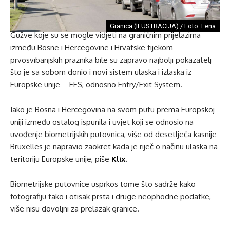
Granica (ILUSTRACIJA) / Foto: Fena
Gužve koje su se mogle vidjeti na graničnim prijelazima
između Bosne i Hercegovine i Hrvatske tijekom
prvosvibanjskih praznika bile su zapravo najbolji pokazatelj
što je sa sobom donio i novi sistem ulaska i izlaska iz
Europske unije – EES, odnosno Entry/Exit System.
Iako je Bosna i Hercegovina na svom putu prema Europskoj
uniji između ostalog ispunila i uvjet koji se odnosio na
uvođenje biometrijskih putovnica, više od desetljeća kasnije
Bruxelles je napravio zaokret kada je riječ o načinu ulaska na
teritoriju Europske unije, piše
Klix.
Biometrijske putovnice usprkos tome što sadrže kako
fotografiju tako i otisak prsta i druge neophodne podatke,
više nisu dovoljni za prelazak granice.