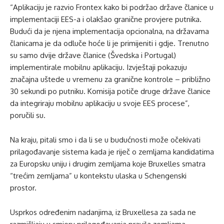
“Aplikaciju je razvio Frontex kako bi podržao države članice u
implementaciji EES-a i olakšao granične provjere putnika.
Budući da je njena implementacija opcionalna, na državama
članicama je da odluče hoće li je primijeniti i gdje. Trenutno
su samo dvije države članice (Švedska i Portugal)
implementirale mobilnu aplikaciju. Izvještaji pokazuju
značajna uštede u vremenu za granične kontrole – približno
30 sekundi po putniku. Komisija potiče druge države članice
da integriraju mobilnu aplikaciju u svoje EES procese”,
poručili su.
Na kraju, pitali smo i da li se u budućnosti može očekivati
prilagođavanje sistema kada je riječ o zemljama kandidatima
za Europsku uniju i drugim zemljama koje Bruxelles smatra
“trećim zemljama” u kontekstu ulaska u Schengenski
prostor.
Usprkos određenim nadanjima, iz Bruxellesa za sada ne