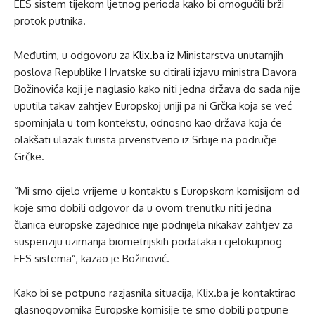
EES sistem tijekom ljetnog perioda kako bi omogućili brži
protok putnika.
Međutim, u odgovoru za
Klix.ba
iz Ministarstva unutarnjih
poslova Republike Hrvatske su citirali izjavu ministra Davora
Božinovića koji je naglasio kako niti jedna država do sada nije
uputila takav zahtjev Europskoj uniji pa ni Grčka koja se već
spominjala u tom kontekstu, odnosno kao država koja će
olakšati ulazak turista prvenstveno iz Srbije na područje
Grčke.
“Mi smo cijelo vrijeme u kontaktu s Europskom komisijom od
koje smo dobili odgovor da u ovom trenutku niti jedna
članica europske zajednice nije podnijela nikakav zahtjev za
suspenziju uzimanja biometrijskih podataka i cjelokupnog
EES sistema”, kazao je Božinović.
Kako bi se potpuno razjasnila situacija, Klix.ba je kontaktirao
glasnogovornika Europske komisije te smo dobili potpune