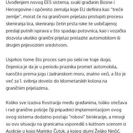
Uvođenjem novog EES sistema, svaki građanin Bosne i
Hercegovine i općenito zemalja koje EU definira kao “treće
zemlje”, morat će na graničnom prijelazu pristupiti procesu
skeniranja lica, skeniranju četiri prsta ruke te uobičajenoj
predaji putnih isprava u što spadaju putovnica, kao i vozačka
dozvola ukoliko granični prijelaz prelazite automobilom ili
drugim prijevoznim sredstvom.
Usprkos tome što proces sam po sebi ne traje dugo,
činjenica je da je u periodu praznika promet automobila,
naročito prema jugu i Jadranskom moru, znatno veći, a što je
već za 1. svibnja dovelo do kilometarskih kolona na
graničnim prijelazima.
Koliko sve izaziva frustraciju među građanima, toliko otežava
i rad granične policije čiji pripadnici implementacijom ovog
ovog sistema dodatno postaju “robovi” birokracije, a mnogi
su ovu situaciju na granicama usporedili s kultnom scenom iz
Audicije u kojoj Marinko Čutuk, a kojeg glumi Željko Ninčić,