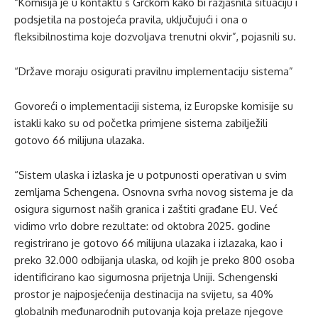
“Komisija je u kontaktu s Grčkom kako bi razjasnila situaciju i
podsjetila na postojeća pravila, uključujući i ona o
fleksibilnostima koje dozvoljava trenutni okvir”, pojasnili su.
“Države moraju osigurati pravilnu implementaciju sistema”
Govoreći o implementaciji sistema, iz Europske komisije su
istakli kako su od početka primjene sistema zabilježili
gotovo 66 milijuna ulazaka.
“Sistem ulaska i izlaska je u potpunosti operativan u svim
zemljama Schengena. Osnovna svrha novog sistema je da
osigura sigurnost naših granica i zaštiti građane EU. Već
vidimo vrlo dobre rezultate: od oktobra 2025. godine
registrirano je gotovo 66 milijuna ulazaka i izlazaka, kao i
preko 32.000 odbijanja ulaska, od kojih je preko 800 osoba
identificirano kao sigurnosna prijetnja Uniji. Schengenski
prostor je najposjećenija destinacija na svijetu, sa 40%
globalnih međunarodnih putovanja koja prelaze njegove