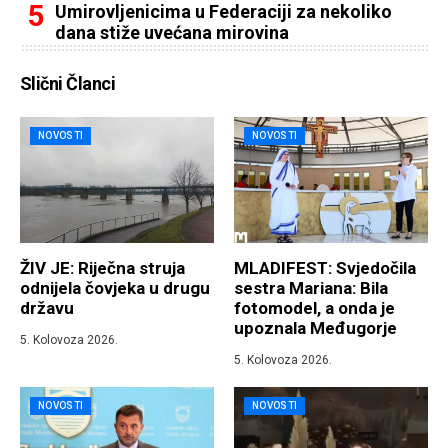
Umirovljenicima u Federaciji za nekoliko
dana stiže uvećana mirovina
Slični Članci
NOVOSTI
NOVOSTI
ŽIV JE: Riječna struja
MLADIFEST: Svjedočila
odnijela čovjeka u drugu
sestra Mariana: Bila
državu
fotomodel, a onda je
upoznala Međugorje
5. Kolovoza 2026.
5. Kolovoza 2026.
NOVOSTI
NOVOSTI