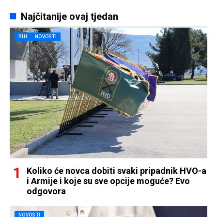
Najčitanije ovaj tjedan
BIH
NOVOSTI
Koliko će novca dobiti svaki pripadnik HVO-a
i Armije i koje su sve opcije moguće? Evo
odgovora
NOVOSTI