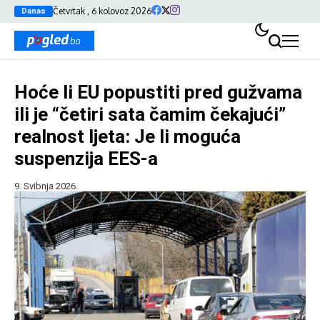
Četvrtak , 6 kolovoz 2026
Danas
Hoće li EU popustiti pred gužvama
ili je “četiri sata čamim čekajući”
realnost ljeta: Je li moguća
suspenzija EES-a
9. Svibnja 2026.