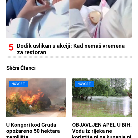
Dodik uslikan u akciji: Kad nemaš vremena
za restoran
Slični Članci
NOVOSTI
NOVOSTI
U Kongori kod Gruda
OBJAVLJEN APEL U BIH:
opožareno 50 hektara
Vodu iz rijeka ne
zemljišta
koristite ni za kupanje ni