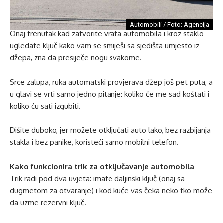
Automobili / Foto: Agencija
Onaj trenutak kad zatvorite vrata automobila i kroz staklo
ugledate ključ kako vam se smiješi sa sjedišta umjesto iz
džepa, zna da presiječe nogu svakome.
Srce zalupa, ruka automatski provjerava džep još pet puta, a
u glavi se vrti samo jedno pitanje: koliko će me sad koštati i
koliko ću sati izgubiti.
Dišite duboko, jer možete otključati auto lako, bez razbijanja
stakla i bez panike, koristeći samo mobilni telefon.
Kako funkcionira trik za otključavanje automobila
Trik radi pod dva uvjeta: imate daljinski ključ (onaj sa
dugmetom za otvaranje) i kod kuće vas čeka neko tko može
da uzme rezervni ključ.