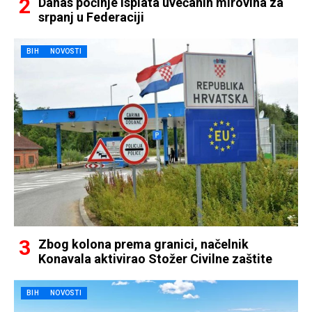
Danas počinje isplata uvećanih mirovina za
srpanj u Federaciji
BIH
NOVOSTI
Zbog kolona prema granici, načelnik
Konavala aktivirao Stožer Civilne zaštite
BIH
NOVOSTI