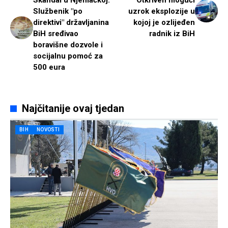
Skandal u Njemačkoj:
Otkriven mogući
Službenik "po
uzrok eksplozije u
direktivi" državljanina
kojoj je ozlijeđen
BiH sređivao
radnik iz BiH
boravišne dozvole i
socijalnu pomoć za
500 eura
Najčitanije ovaj tjedan
BIH
NOVOSTI