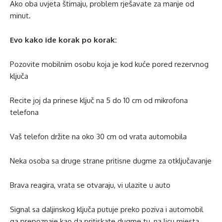
Ako oba uvjeta štimaju, problem rješavate za manje od
minut.
Evo kako ide korak po korak:
Pozovite mobilnim osobu koja je kod kuće pored rezervnog
ključa
Recite joj da prinese ključ na 5 do 10 cm od mikrofona
telefona
Vaš telefon držite na oko 30 cm od vrata automobila
Neka osoba sa druge strane pritisne dugme za otključavanje
Brava reagira, vrata se otvaraju, vi ulazite u auto
Signal sa daljinskog ključa putuje preko poziva i automobil
ga prepoznaje kao da pritiskate dugme tu, na licu mjesta.