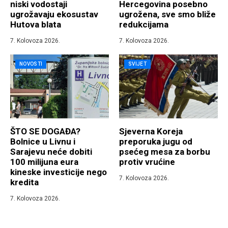
niski vodostaji
Hercegovina posebno
ugrožavaju ekosustav
ugrožena, sve smo bliže
Hutova blata
redukcijama
7. Kolovoza 2026.
7. Kolovoza 2026.
NOVOSTI
SVIJET
ŠTO SE DOGAĐA?
Sjeverna Koreja
Bolnice u Livnu i
preporuka jugu od
Sarajevu neće dobiti
psećeg mesa za borbu
100 milijuna eura
protiv vrućine
kineske investicije nego
7. Kolovoza 2026.
kredita
7. Kolovoza 2026.