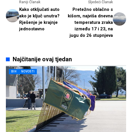
Raniji Članak
Sljedeći Članak
Kako otključati auto
Pretežno oblačno s
ako je ključ unutra?
kišom, najviša dnevna
Rješenje je krajnje
temperatura zraka
jednostavno
između 17 i 23, na
jugu do 26 stupnjeva
Najčitanije ovaj tjedan
BIH
NOVOSTI