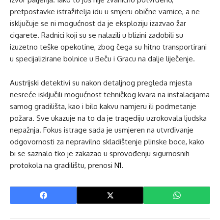
pretpostavke istražitelja idu u smjeru obične varnice, a ne
isključuje se ni mogućnost da je eksploziju izazvao žar
cigarete. Radnici koji su se nalazili u blizini zadobili su
izuzetno teške opekotine, zbog čega su hitno transportirani
u specijalizirane bolnice u Beču i Gracu na dalje liječenje.
Austrijski detektivi su nakon detaljnog pregleda mjesta
nesreće isključili mogućnost tehničkog kvara na instalacijama
samog gradilišta, kao i bilo kakvu namjeru ili podmetanje
požara. Sve ukazuje na to da je tragediju uzrokovala ljudska
nepažnja. Fokus istrage sada je usmjeren na utvrđivanje
odgovornosti za nepravilno skladištenje plinske boce, kako
bi se saznalo tko je zakazao u sprovođenju sigurnosnih
protokola na gradilištu, prenosi
N1.