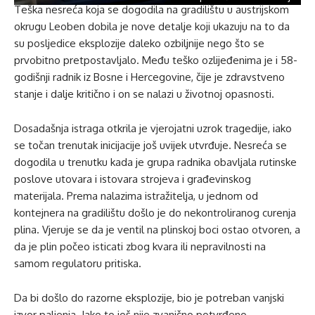
Teška nesreća koja se dogodila na gradilištu u austrijskom
okrugu Leoben dobila je nove detalje koji ukazuju na to da
su posljedice eksplozije daleko ozbiljnije nego što se
prvobitno pretpostavljalo. Među teško ozlijeđenima je i 58-
godišnji radnik iz Bosne i Hercegovine, čije je zdravstveno
stanje i dalje kritično i on se nalazi u životnoj opasnosti.
Dosadašnja istraga otkrila je vjerojatni uzrok tragedije, iako
se točan trenutak inicijacije još uvijek utvrđuje. Nesreća se
dogodila u trenutku kada je grupa radnika obavljala rutinske
poslove utovara i istovara strojeva i građevinskog
materijala. Prema nalazima istražitelja, u jednom od
kontejnera na gradilištu došlo je do nekontroliranog curenja
plina. Vjeruje se da je ventil na plinskoj boci ostao otvoren, a
da je plin počeo isticati zbog kvara ili nepravilnosti na
samom regulatoru pritiska.
Da bi došlo do razorne eksplozije, bio je potreban vanjski
izvor paljenja. Iako to još nije zvanično potvrđeno,