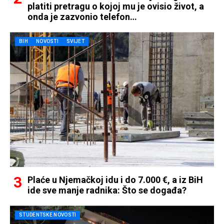
platiti pretragu o kojoj mu je ovisio život, a
onda je zazvonio telefon…
BIH
NOVOSTI
SVIJET
Plaće u Njemačkoj idu i do 7.000 €, a iz BiH
ide sve manje radnika: Što se događa?
STUDENTSKE NOVOSTI