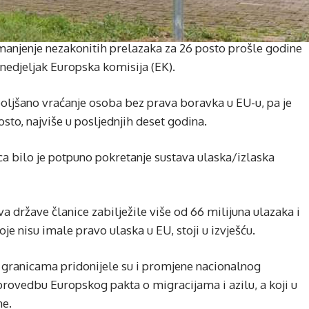
smanjenje nezakonitih prelazaka za 26 posto prošle godine
onedjeljak Europska komisija (EK).
boljšano vraćanje osoba bez prava boravka u EU-u, pa je
sto, najviše u posljednjih deset godina.
ica bilo je potpuno pokretanje sustava ulaska/izlaska
a države članice zabilježile više od 66 milijuna ulazaka i
oje nisu imale pravo ulaska u EU, stoji u izvješću.
 granicama pridonijele su i promjene nacionalnog
rovedbu Europskog pakta o migracijama i azilu, a koji u
ne.