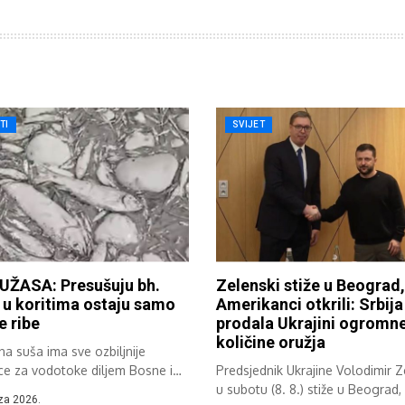
TI
SVIJET
UŽASA: Presušuju bh.
Zelenski stiže u Beograd,
, u koritima ostaju samo
Amerikanci otkrili: Srbija
e ribe
prodala Ukrajini ogromn
količine oružja
a suša ima sve ozbiljnije
ce za vodotoke diljem Bosne i
Predsjednik Ukrajine Volodimir Z
ine....
u subotu (8. 8.) stiže u Beograd, 
za 2026.