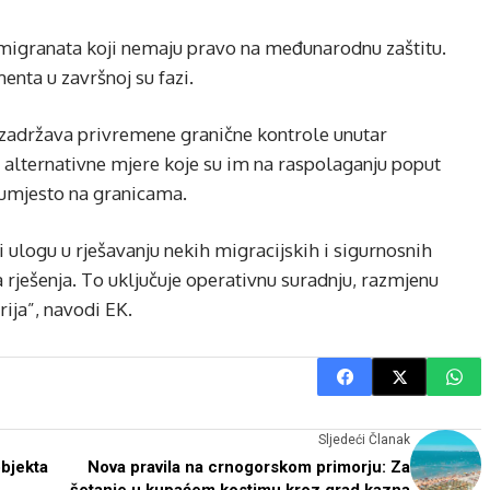
 migranata koji nemaju pravo na međunarodnu zaštitu.
enta u završnoj su fazi.
je zadržava privremene granične kontrole unutar
 alternativne mjere koje su im na raspolaganju poput
 umjesto na granicama.
 ulogu u rješavanju nekih migracijskih i sigurnosnih
 rješenja. To uključuje operativnu suradnju, razmjenu
rija”, navodi EK.
Sljedeći Članak
objekta
Nova pravila na crnogorskom primorju: Za