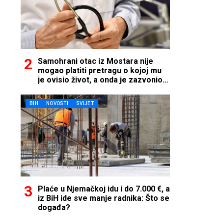
Samohrani otac iz Mostara nije
mogao platiti pretragu o kojoj mu
je ovisio život, a onda je zazvonio
telefon…
BIH
NOVOSTI
SVIJET
Plaće u Njemačkoj idu i do 7.000 €, a
iz BiH ide sve manje radnika: Što se
događa?