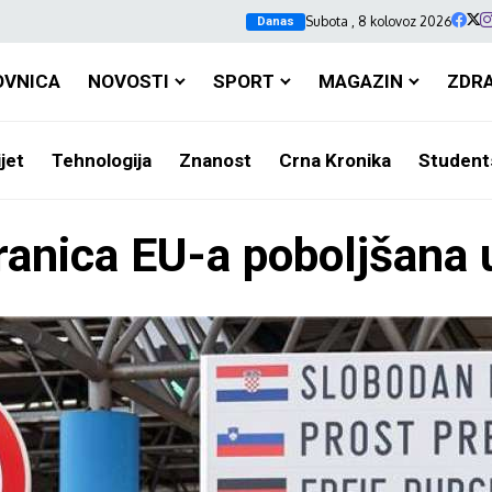
Subota , 8 kolovoz 2026
Danas
OVNICA
NOVOSTI
SPORT
MAGAZIN
ZDR
jet
Tehnologija
Znanost
Crna Kronika
Student
granica EU-a poboljšana