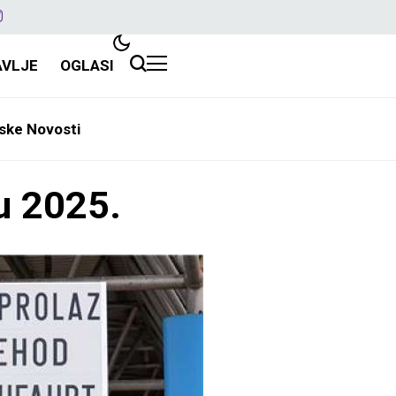
AVLJE
OGLASI
ske Novosti
 u 2025.