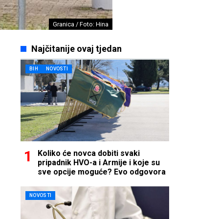
Granica / Foto: Hina
Najčitanije ovaj tjedan
BIH
NOVOSTI
Koliko će novca dobiti svaki
pripadnik HVO-a i Armije i koje su
sve opcije moguće? Evo odgovora
NOVOSTI