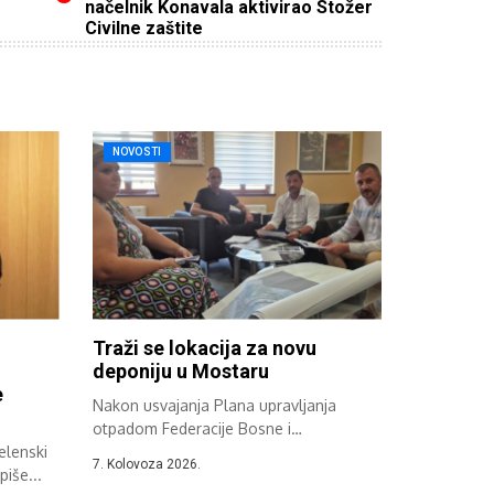
načelnik Konavala aktivirao Stožer
Civilne zaštite
NOVOSTI
Traži se lokacija za novu
deponiju u Mostaru
e
Nakon usvajanja Plana upravljanja
otpadom Federacije Bosne i
elenski
Hercegovine održan je sastanak...
7. Kolovoza 2026.
piše...