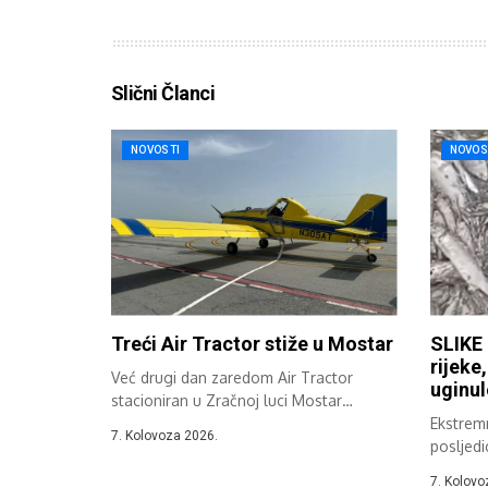
Slični Članci
NOVOSTI
NOVOS
Treći Air Tractor stiže u Mostar
SLIKE 
rijeke
Već drugi dan zaredom Air Tractor
uginul
stacioniran u Zračnoj luci Mostar
sudjeluje...
Ekstremn
7. Kolovoza 2026.
posljedi
Hercegov
7. Kolovo