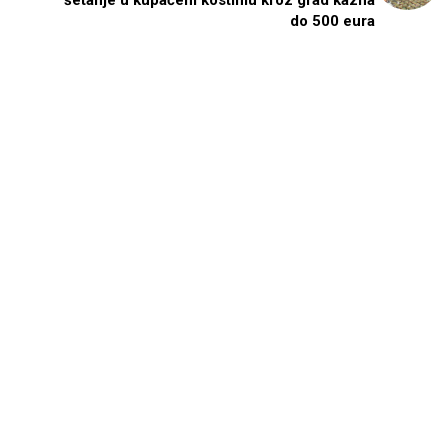
šetanje u kupaćem kostimu kroz grad kazna
do 500 eura