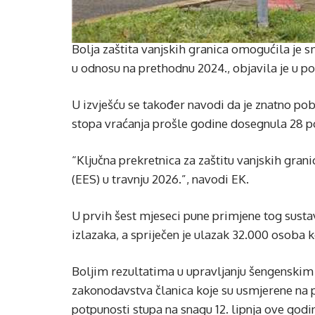
Bolja zaštita vanjskih granica omogućila je 
u odnosu na prethodnu 2024., objavila je u p
U izvješću se također navodi da je znatno po
stopa vraćanja prošle godine dosegnula 28 po
“Ključna prekretnica za zaštitu vanjskih gran
(EES) u travnju 2026.”, navodi EK.
U prvih šest mjeseci pune primjene tog sustav
izlazaka, a spriječen je ulazak 32.000 osoba k
Boljim rezultatima u upravljanju šengenskim
zakonodavstva članica koje su usmjerene na p
potpunosti stupa na snagu 12. lipnja ove godi