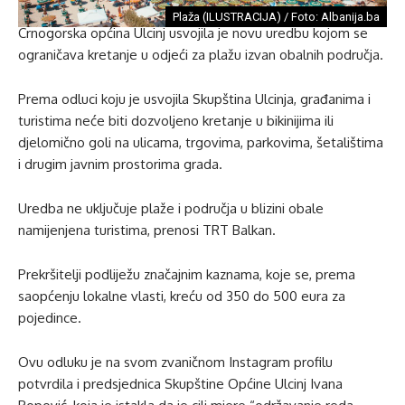
Plaža (ILUSTRACIJA) / Foto: Albanija.ba
Crnogorska općina Ulcinj usvojila je novu uredbu kojom se
ograničava kretanje u odjeći za plažu izvan obalnih područja.
Prema odluci koju je usvojila Skupština Ulcinja, građanima i
turistima neće biti dozvoljeno kretanje u bikinijima ili
djelomično goli na ulicama, trgovima, parkovima, šetalištima
i drugim javnim prostorima grada.
Uredba ne uključuje plaže i područja u blizini obale
namijenjena turistima, prenosi TRT Balkan.
Prekršitelji podliježu značajnim kaznama, koje se, prema
saopćenju lokalne vlasti, kreću od 350 do 500 eura za
pojedince.
Ovu odluku je na svom zvaničnom Instagram profilu
potvrdila i predsjednica Skupštine Općine Ulcinj Ivana