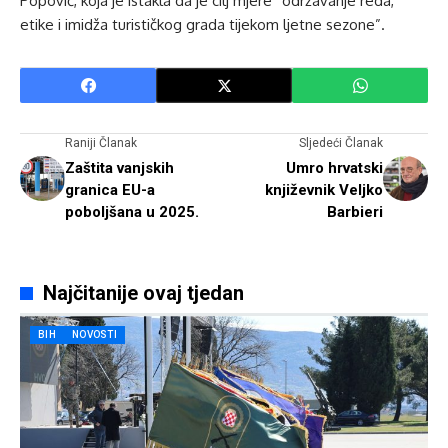
Popović, koja je istakla da je cilj mjere “održavanje reda,
etike i imidža turističkog grada tijekom ljetne sezone”.
Raniji Članak
Sljedeći Članak
Zaštita vanjskih
Umro hrvatski
granica EU-a
književnik Veljko
poboljšana u 2025.
Barbieri
Najčitanije ovaj tjedan
BIH
NOVOSTI