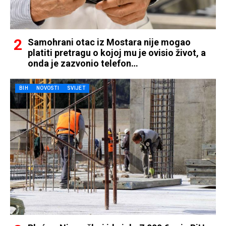
Samohrani otac iz Mostara nije mogao
platiti pretragu o kojoj mu je ovisio život, a
onda je zazvonio telefon…
BIH
NOVOSTI
SVIJET