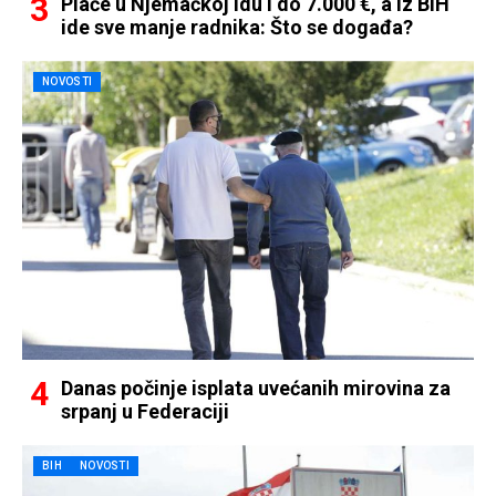
Plaće u Njemačkoj idu i do 7.000 €, a iz BiH
ide sve manje radnika: Što se događa?
NOVOSTI
Danas počinje isplata uvećanih mirovina za
srpanj u Federaciji
BIH
NOVOSTI