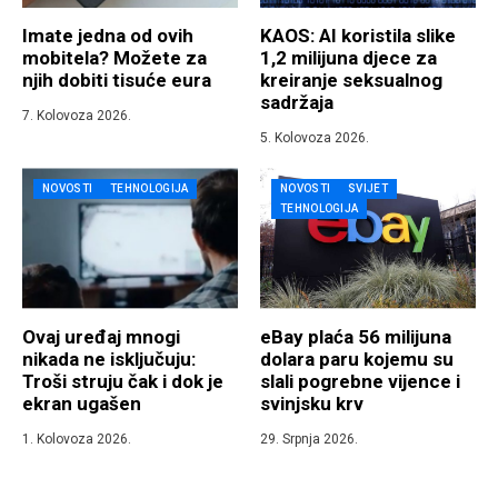
Imate jedna od ovih
KAOS: AI koristila slike
mobitela? Možete za
1,2 milijuna djece za
njih dobiti tisuće eura
kreiranje seksualnog
sadržaja
7. Kolovoza 2026.
5. Kolovoza 2026.
NOVOSTI
TEHNOLOGIJA
NOVOSTI
SVIJET
TEHNOLOGIJA
Ovaj uređaj mnogi
eBay plaća 56 milijuna
nikada ne isključuju:
dolara paru kojemu su
Troši struju čak i dok je
slali pogrebne vijence i
ekran ugašen
svinjsku krv
1. Kolovoza 2026.
29. Srpnja 2026.