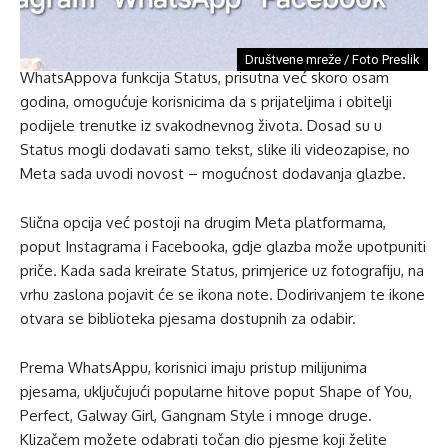
Društvene mreže / Foto Preslik
WhatsAppova funkcija Status, prisutna već skoro osam
godina, omogućuje korisnicima da s prijateljima i obitelji
podijele trenutke iz svakodnevnog života. Dosad su u
Status mogli dodavati samo tekst, slike ili videozapise, no
Meta sada uvodi novost – mogućnost dodavanja glazbe.
Slična opcija već postoji na drugim Meta platformama,
poput Instagrama i Facebooka, gdje glazba može upotpuniti
priče. Kada sada kreirate Status, primjerice uz fotografiju, na
vrhu zaslona pojavit će se ikona note. Dodirivanjem te ikone
otvara se biblioteka pjesama dostupnih za odabir.
Prema WhatsAppu, korisnici imaju pristup milijunima
pjesama, uključujući popularne hitove poput Shape of You,
Perfect, Galway Girl, Gangnam Style i mnoge druge.
Klizačem možete odabrati točan dio pjesme koji želite