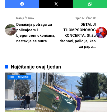
Raniji Članak
Sljedeći Članak
Današnja potraga za
DETALJI
policajcem i
THOMPSONOVOG
bjeguncem okončana,
KONCERTA: Stižu
nastavlja se sutra
dronovi, policija, kao
za papu...
Najčitanije ovaj tjedan
BIH
NOVOSTI