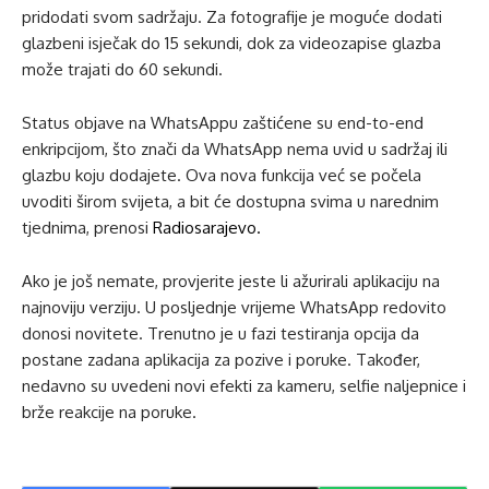
pridodati svom sadržaju. Za fotografije je moguće dodati
glazbeni isječak do 15 sekundi, dok za videozapise glazba
može trajati do 60 sekundi.
Status objave na WhatsAppu zaštićene su end-to-end
enkripcijom, što znači da WhatsApp nema uvid u sadržaj ili
glazbu koju dodajete. Ova nova funkcija već se počela
uvoditi širom svijeta, a bit će dostupna svima u narednim
tjednima, prenosi
Radiosarajevo.
Ako je još nemate, provjerite jeste li ažurirali aplikaciju na
najnoviju verziju. U posljednje vrijeme WhatsApp redovito
donosi novitete. Trenutno je u fazi testiranja opcija da
postane zadana aplikacija za pozive i poruke. Također,
nedavno su uvedeni novi efekti za kameru, selfie naljepnice i
brže reakcije na poruke.