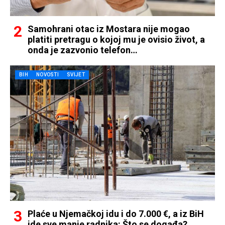
Samohrani otac iz Mostara nije mogao
platiti pretragu o kojoj mu je ovisio život, a
onda je zazvonio telefon…
BIH
NOVOSTI
SVIJET
Plaće u Njemačkoj idu i do 7.000 €, a iz BiH
ide sve manje radnika: Što se događa?