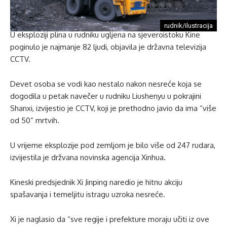
rudnik/ilustracija
U eksploziji plina u rudniku ugljena na sjeveroistoku Kine
poginulo je najmanje 82 ljudi, objavila je državna televizija
CCTV.
Devet osoba se vodi kao nestalo nakon nesreće koja se
dogodila u petak navečer u rudniku Liushenyu u pokrajini
Shanxi, izvijestio je CCTV, koji je prethodno javio da ima “više
od 50” mrtvih.
U vrijeme eksplozije pod zemljom je bilo više od 247 rudara,
izvijestila je držvana novinska agencija Xinhua.
Kineski predsjednik Xi Jinping naredio je hitnu akciju
spašavanja i temeljitu istragu uzroka nesreće.
Xi je naglasio da “sve regije i prefekture moraju učiti iz ove