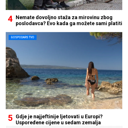
Nemate dovoljno staža za mirovinu zbog
poslodavca? Evo kada ga možete sami platiti
GOSPODARSTVO
Gdje je najjeftinije ljetovati u Europi?
Uspoređene cijene u sedam zemalja