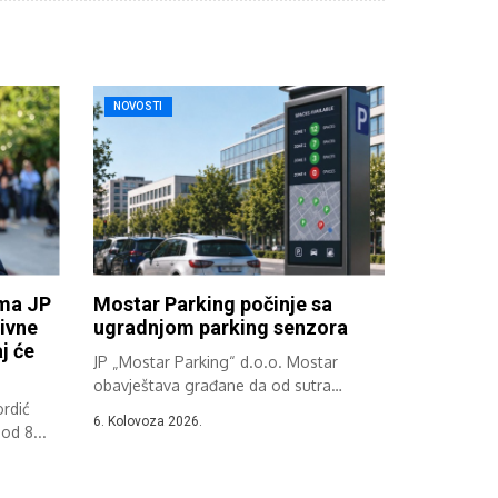
NOVOSTI
ima JP
Mostar Parking počinje sa
ivne
ugradnjom parking senzora
j će
JP „Mostar Parking“ d.o.o. Mostar
obavještava građane da od sutra
rdić
započinje implementacija...
6. Kolovoza 2026.
od 8...