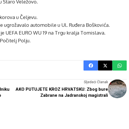
ju Staro Veležovo.
 korova u Čeljevu.
je je ugrožavalo automobile u Ul. Ruđera Boškovića.
acije UEFA EURO WU 19 na Trgu kralja Tomislava.
Počitelj Polju.
Sljedeći Članak
dniku
AKO PUTUJETE KROZ HRVATSKU: Zbog bure
o
Zabrane na Jadranskoj magistrali