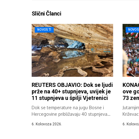
Slični Članci
NOVOSTI
NOVOS
REUTERS OBJAVIO: Dok se ljudi
KONAČ
prže na 40+ stupnjeva, uvijek je
ove go
11 stupnjeva u špilji Vjetrenici
73 zem
Dok se temperature na jugu Bosne i
Jutarnji
Hercegovine približavaju 40 stupnjeva
Križevac
Celzija,...
37....
6. Kolovoza 2026.
6. Kolovo