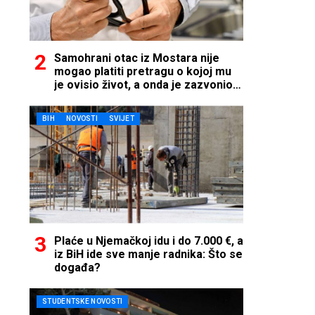
Samohrani otac iz Mostara nije
mogao platiti pretragu o kojoj mu
je ovisio život, a onda je zazvonio
telefon…
BIH
NOVOSTI
SVIJET
Plaće u Njemačkoj idu i do 7.000 €, a
iz BiH ide sve manje radnika: Što se
događa?
STUDENTSKE NOVOSTI