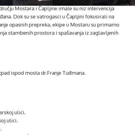
dručju Mostara i Čapljine imale su niz intervencija
đana. Dok su se vatrogasci u Čapljini fokusirali na
janje opasnih prepreka, ekipe u Mostaru su primarno
nja stambenih prostora i spašavanja iz zaglavljenih
 otpad ispod mosta dr.Franje Tuđmana.
rskoj ulici.
oj ulici.
.