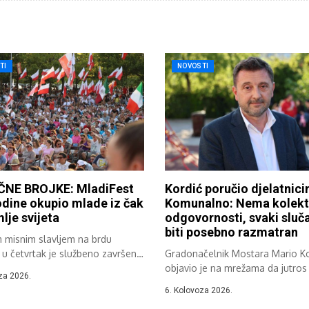
TI
NOVOSTI
NE BROJKE: MladiFest
Kordić poručio djelatnic
dine okupio mlade iz čak
Komunalno: Nema kolekt
lje svijeta
odgovornosti, svaki sluča
biti posebno razmatran
m misnim slavljem na brdu
 u četvrtak je službeno završen
Gradonačelnik Mostara Mario Ko
objavio je na mrežama da jutros 
za 2026.
6. Kolovoza 2026.