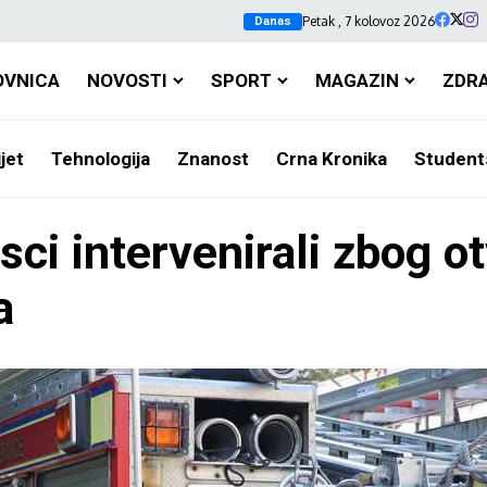
Petak , 7 kolovoz 2026
Danas
OVNICA
NOVOSTI
SPORT
MAGAZIN
ZDR
jet
Tehnologija
Znanost
Crna Kronika
Student
ci intervenirali zbog ot
a