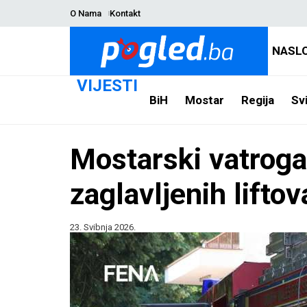
O Nama
Kontakt
NASL
VIJESTI
BiH
Mostar
Regija
Svi
Mostarski vatrogas
zaglavljenih liftov
23. Svibnja 2026.