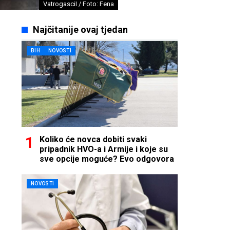
VatrogasciI / Foto: Fena
Najčitanije ovaj tjedan
BIH
NOVOSTI
Koliko će novca dobiti svaki
pripadnik HVO-a i Armije i koje su
sve opcije moguće? Evo odgovora
NOVOSTI