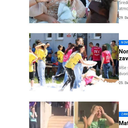
Sred
atmo
sred
29. S
NOV
Nor
zav
Više
dvor
obra
25. S
ZAN
Mat