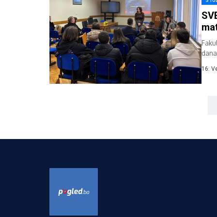
STU
SVE
mat
Fakul
dana
Brije
16. V