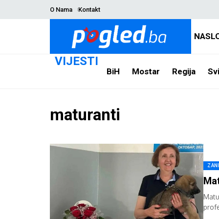
O Nama
Kontakt
NASL
VIJESTI
BiH
Mostar
Regija
Svi
maturanti
ZAN
Mat
Matu
profe
podsj