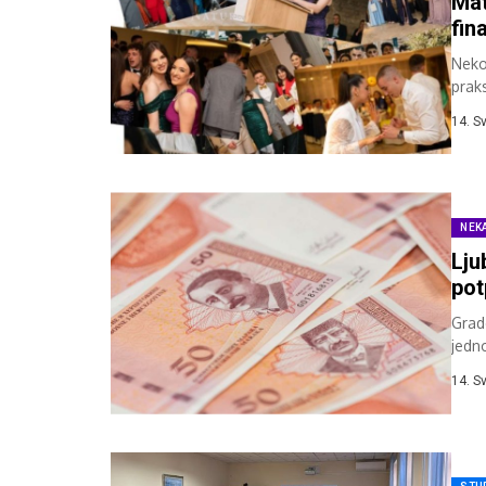
Mat
fin
Neko
prak
troš
14. S
NEK
Lju
pot
Grad
jedn
2025
14. S