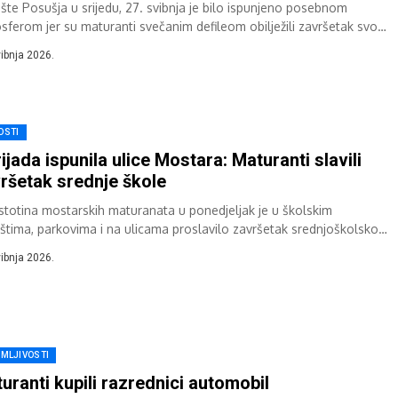
ište Posušja u srijedu, 27. svibnja je bilo ispunjeno posebnom
sferom jer su maturanti svečanim defileom obilježili završetak svog
njoškolskog obrazovanja. Uz osmijehe,...
vibnja 2026.
OSTI
ijada ispunila ulice Mostara: Maturanti slavili
ršetak srednje škole
 stotina mostarskih maturanata u ponedjeljak je u školskim
ištima, parkovima i na ulicama proslavilo završetak srednjoškolskog
zovanja, obilježavajući kraj jednog važnog životnog...
vibnja 2026.
IMLJIVOSTI
uranti kupili razrednici automobil