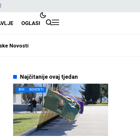
AVLJE
OGLASI
ske Novosti
Najčitanije ovaj tjedan
BIH
NOVOSTI