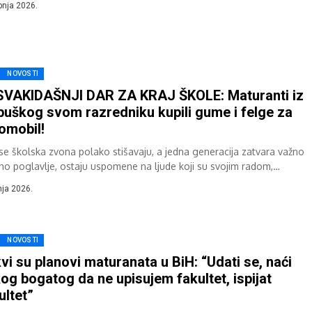
ipnja 2026.
NOVOSTI
VAKIDAŠNJI DAR ZA KRAJ ŠKOLE: Maturanti iz
buškog svom razredniku kupili gume i felge za
omobil!
se školska zvona polako stišavaju, a jedna generacija zatvara važno
tno poglavlje, ostaju uspomene na ljude koji su svojim radom,
škom i...
nja 2026.
NOVOSTI
vi su planovi maturanata u BiH: “Udati se, naći
og bogatog da ne upisujem fakultet, ispijat
ultet”