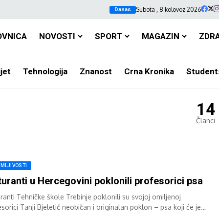
Subota , 8 kolovoz 2026
Danas
OVNICA
NOVOSTI
SPORT
MAGAZIN
ZDR
jet
Tehnologija
Znanost
Crna Kronika
Student
14
Članci
IMLJIVOSTI
uranti u Hercegovini poklonili profesorici psa
ranti Tehničke škole Trebinje poklonili su svojoj omiljenoj
sorici Tanji Bjeletić neobičan i originalan poklon – psa koji će je
ećati na njihovu...