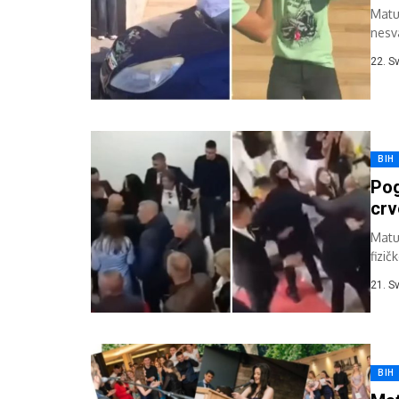
Matur
nesv
škol
22. S
BIH
Pog
crv
Matu
fizi
prisu
21. S
BIH