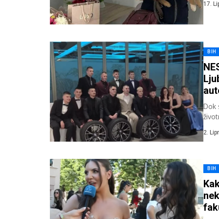
17. L
BIH
NES
Lju
aut
Dok 
živo
podr
2. Lip
BIH
Kak
nek
fak