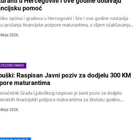
uranti u Hercegovini i ove godine dobivaju
ancijsku pomoć
liko općina i gradova u Hercegovini i šire i ove godine nastavlja
su pružanja financijske potpore maturantima, s ciljem olakšavanja
kova završetka srednjoškolskog...
vibnja 2026.
ATEGORIZIRANO
buški: Raspisan Javni poziv za dodjelu 300 KM
pore maturantima
onačelnik Grada Ljubuškog raspisao je Javni poziv za dodjelu
okratnih financijskih potpora maturantima za školsku godinu
./2026., čime se nastavlja praksa izravne podrške...
vibnja 2026.