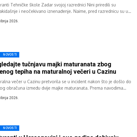
anti Tehničke škole Zadar svojoj razrednici Nini priredili su
akidašnje i neočekivano iznenađenje. Naime, pred razrednicu su u
sko dvorište dovezli novi automobil...
vibnja 2026.
NOVOSTI
ledajte tučnjavu majki maturanata zbog
enog tepiha na maturalnoj večeri u Cazinu
ralna večer u Cazinu pretvorila se u incident nakon što je došlo do
čkog obračuna između dvije majke maturanata. Prema navodima
tnih, sukob...
vibnja 2026.
NOVOSTI