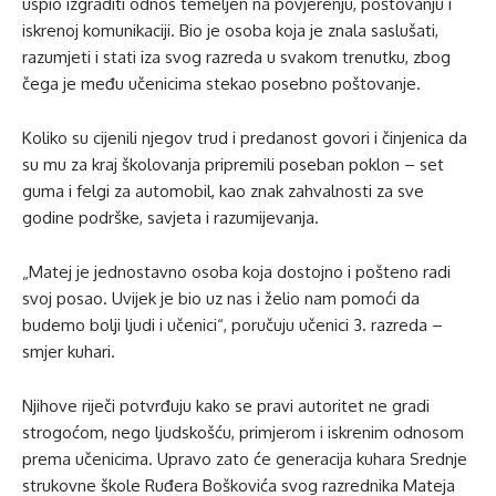
uspio izgraditi odnos temeljen na povjerenju, poštovanju i
iskrenoj komunikaciji. Bio je osoba koja je znala saslušati,
razumjeti i stati iza svog razreda u svakom trenutku, zbog
čega je među učenicima stekao posebno poštovanje.
Koliko su cijenili njegov trud i predanost govori i činjenica da
su mu za kraj školovanja pripremili poseban poklon – set
guma i felgi za automobil, kao znak zahvalnosti za sve
godine podrške, savjeta i razumijevanja.
„Matej je jednostavno osoba koja dostojno i pošteno radi
svoj posao. Uvijek je bio uz nas i želio nam pomoći da
budemo bolji ljudi i učenici“, poručuju učenici 3. razreda –
smjer kuhari.
Njihove riječi potvrđuju kako se pravi autoritet ne gradi
strogoćom, nego ljudskošću, primjerom i iskrenim odnosom
prema učenicima. Upravo zato će generacija kuhara Srednje
strukovne škole Ruđera Boškovića svog razrednika Mateja