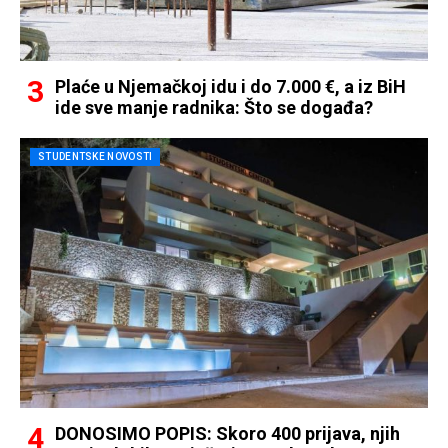
Plaće u Njemačkoj idu i do 7.000 €, a iz BiH
ide sve manje radnika: Što se događa?
STUDENTSKE NOVOSTI
DONOSIMO POPIS: Skoro 400 prijava, njih