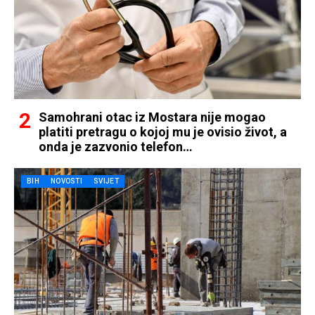
Samohrani otac iz Mostara nije mogao
platiti pretragu o kojoj mu je ovisio život, a
onda je zazvonio telefon…
BIH
NOVOSTI
SVIJET