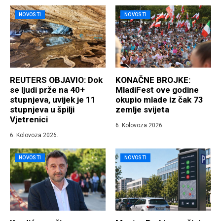
NOVOSTI
NOVOSTI
REUTERS OBJAVIO: Dok
KONAČNE BROJKE:
se ljudi prže na 40+
MladiFest ove godine
stupnjeva, uvijek je 11
okupio mlade iz čak 73
stupnjeva u špilji
zemlje svijeta
Vjetrenici
6. Kolovoza 2026.
6. Kolovoza 2026.
NOVOSTI
NOVOSTI