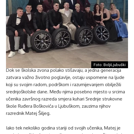
Foto: BoljiLjubuški
Dok se školska zvona polako stišavaju, a jedna generacija
zatvara važno životno poglavlje, ostaju uspomene na ljude
koji su svojim radom, podrškom i razumijevanjem obilježili
srednjoškolske dane. Među njima posebno mjesto u srcima
učenika završnog razreda smjera kuhari Srednje strukovne
škole Ruđera Boškovića u Ljubuškom, zauzima njihov
razrednik Matej Šiljeg.
Iako tek nekoliko godina stariji od svojih učenika, Matej je