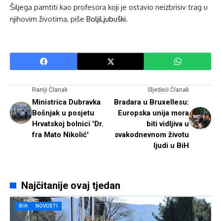
Šiljega pamtiti kao profesora koji je ostavio neizbrisiv trag u
njihovim životima, piše
BoljiLjubuški
.
Raniji Članak
Sljedeći Članak
Ministrica Dubravka
Bradara u Bruxellesu:
Bošnjak u posjetu
Europska unija mora
Hrvatskoj bolnici 'Dr.
biti vidljiva u
fra Mato Nikolić'
svakodnevnom životu
ljudi u BiH
Najčitanije ovaj tjedan
BIH
NOVOSTI