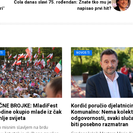
Čola danas slavi 75. rođendan: Znate tko mu je
ri"
napisao prvi hit?
TI
NOVOSTI
NE BROJKE: MladiFest
Kordić poručio djelatnic
dine okupio mlade iz čak
Komunalno: Nema kolekt
lje svijeta
odgovornosti, svaki sluča
biti posebno razmatran
m misnim slavljem na brdu