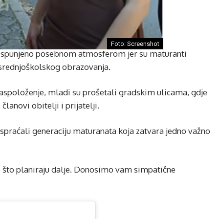
Foto: Screenshot
ilo ispunjeno posebnom atmosferom jer su maturanti
 srednjoškolskog obrazovanja.
raspoloženje, mladi su prošetali gradskim ulicama, gdje
anovi obitelji i prijatelji.
 ispraćali generaciju maturanata koja zatvara jedno važno
e što planiraju dalje. Donosimo vam simpatične