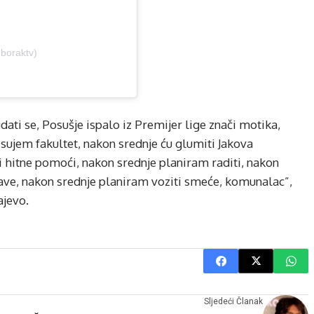
@boraktv)
 udati se, Posušje ispalo iz Premijer lige znači motika,
ujem fakultet, nakon srednje ću glumiti Jakova
ki hitne pomoći, nakon srednje planiram raditi, nakon
 kave, nakon srednje planiram voziti smeće, komunalac”,
ajevo.
Sljedeći Članak