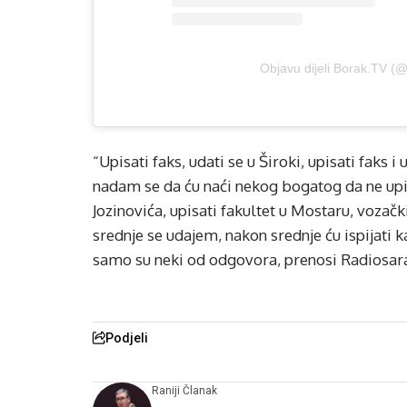
Objavu dijeli Borak.TV (
“Upisati faks, udati se u Široki, upisati faks i
nadam se da ću naći nekog bogatog da ne upis
Jozinovića, upisati fakultet u Mostaru, vozač
srednje se udajem, nakon srednje ću ispijati
samo su neki od odgovora, prenosi Radiosar
Podjeli
Raniji Članak