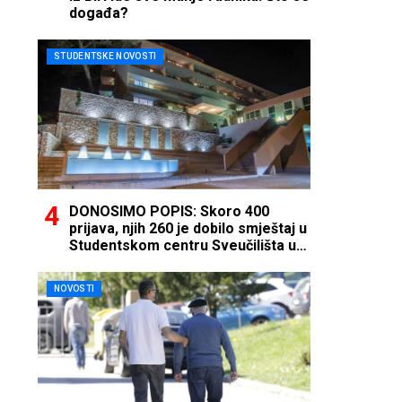
događa?
STUDENTSKE NOVOSTI
DONOSIMO POPIS: Skoro 400
prijava, njih 260 je dobilo smještaj u
Studentskom centru Sveučilišta u
Mostaru
NOVOSTI