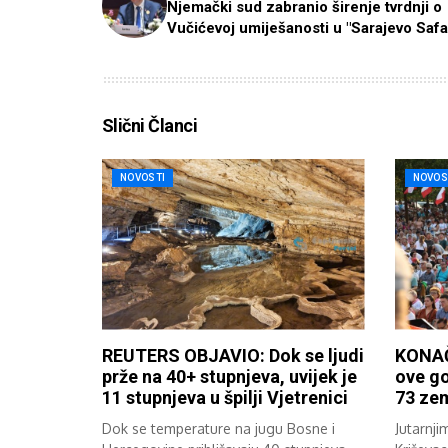
Njemački sud zabranio širenje tvrdnji o
Vučićevoj umiješanosti u "Sarajevo Safa
Slični Članci
NOVOSTI
NOVOS
REUTERS OBJAVIO: Dok se ljudi
KONAČ
prže na 40+ stupnjeva, uvijek je
ove go
11 stupnjeva u špilji Vjetrenici
73 zem
Dok se temperature na jugu Bosne i
Jutarnji