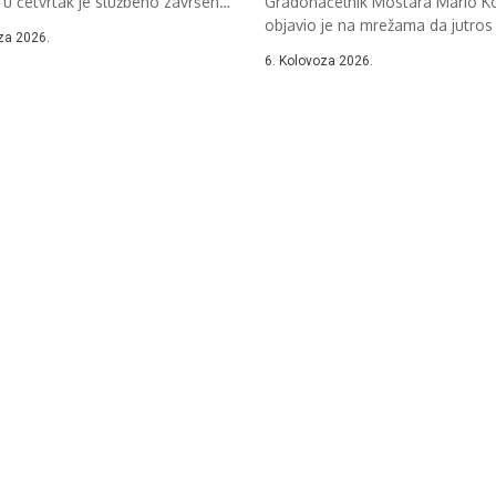
 u četvrtak je službeno završen
Gradonačelnik Mostara Mario Ko
objavio je na mrežama da jutros 
za 2026.
6. Kolovoza 2026.