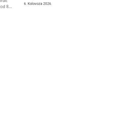
rdić
započinje implementacija...
6. Kolovoza 2026.
od 8...