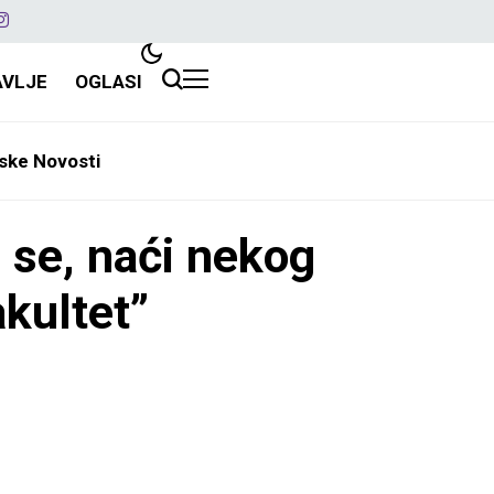
AVLJE
OGLASI
ske Novosti
 se, naći nekog
akultet”