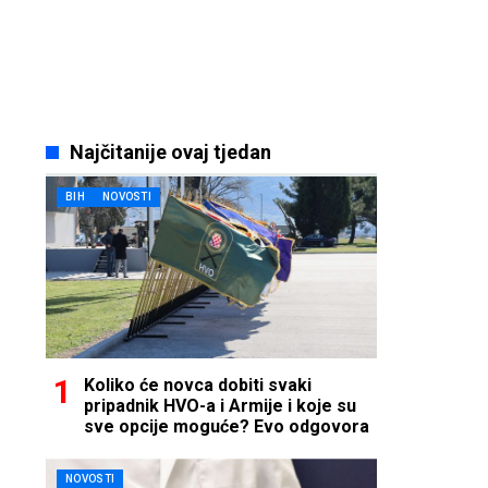
Najčitanije ovaj tjedan
BIH
NOVOSTI
Koliko će novca dobiti svaki
pripadnik HVO-a i Armije i koje su
sve opcije moguće? Evo odgovora
NOVOSTI