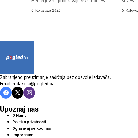
Hercegovine približavaju 40 stupnjeva
Križevac
Celzija,...
37....
6. Kolovoza 2026.
6. Kolovo
Zabranjeno preuzimanje sadržaja bez dozvole izdavača.
Email: redakcija@pogled.ba
Upoznaj nas
O Nama
Politika privatnosti
Oglašavaj se kod nas
Impressum