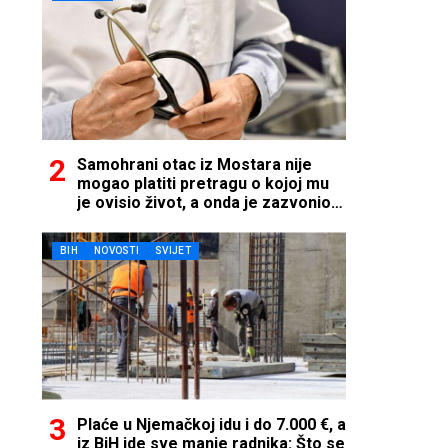
Samohrani otac iz Mostara nije
mogao platiti pretragu o kojoj mu
je ovisio život, a onda je zazvonio
telefon…
BIH
NOVOSTI
SVIJET
Plaće u Njemačkoj idu i do 7.000 €, a
iz BiH ide sve manje radnika: Što se