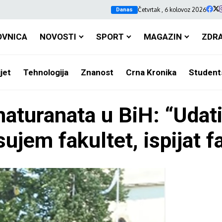
Četvrtak , 6 kolovoz 2026
Danas
OVNICA
NOVOSTI
SPORT
MAGAZIN
ZDR
jet
Tehnologija
Znanost
Crna Kronika
Student
maturanata u BiH: “Udati
ujem fakultet, ispijat f