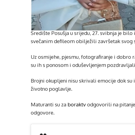
Središte Posušja u srijedu, 27. svibnja je b
svečanim defileom obilježili završetak svog
Uz osmijehe, pjesmu, fotografiranje i dobro 
su ih s ponosom i oduševljenjem pozdravljali čl
Brojni okupljeni nisu skrivali emocije dok su
životno poglavlje.
Maturanti su za
boraktv
odgovorili na pitanj
odgovore.