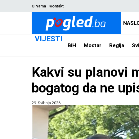
O Nama
Kontakt
NASL
VIJESTI
BiH
Mostar
Regija
Svi
Kakvi su planovi 
bogatog da ne upis
29. Svibnja 2026.