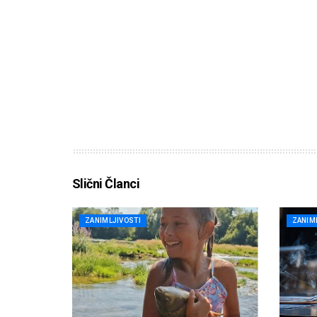
Slični Članci
ZANIMLJIVOSTI
ZANIM