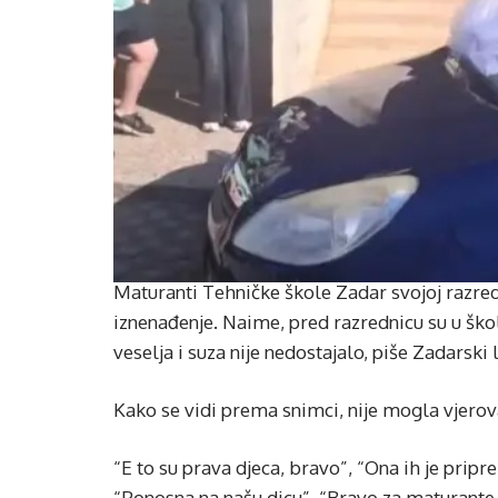
Maturanti Tehničke škole Zadar svojoj razredn
iznenađenje. Naime, pred razrednicu su u škol
veselja i suza nije nedostajalo, piše Zadarski l
Kako se vidi prema snimci, nije mogla vjerova
“E to su prava djeca, bravo”, “Ona ih je priprem
“Ponosna na našu dicu”, “Bravo za maturante, 