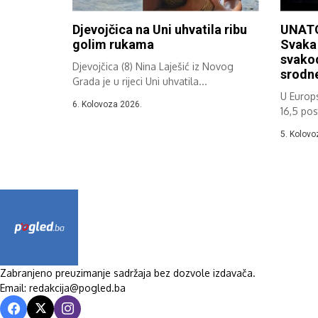
Djevojčica na Uni uhvatila ribu
UNAT
golim rukama
Svaka 
svakod
Djevojčica (8) Nina Laješić iz Novog
srodn
Grada je u rijeci Uni uhvatila...
U Europs
6. Kolovoza 2026.
16,5 pos
5. Kolovo
Zabranjeno preuzimanje sadržaja bez dozvole izdavača.
Email: redakcija@pogled.ba