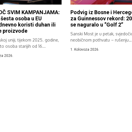
OČ SVIM KAMPANJAMA:
Podvig iz Bosne i Herceg
šesta osoba u EU
za Guinnessov rekord: 20 
nevno koristi duhan ili
se naguralo u “Golf 2”
e proizvode
Sanski Most je u petak, svjedoči
koj uniji, tijekom 2025. godine,
neobičnom pothvatu – rušenju
to osoba starijih od 16...
Guinnessovog rekorda...
1. Kolovoza 2026.
za 2026.