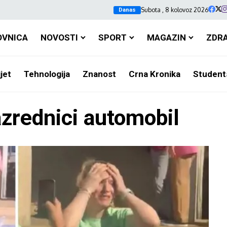
Subota , 8 kolovoz 2026
Danas
OVNICA
NOVOSTI
SPORT
MAGAZIN
ZDR
jet
Tehnologija
Znanost
Crna Kronika
Student
azrednici automobil