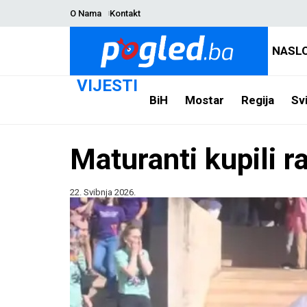
O Nama
Kontakt
NASL
VIJESTI
BiH
Mostar
Regija
Svi
Maturanti kupili r
22. Svibnja 2026.