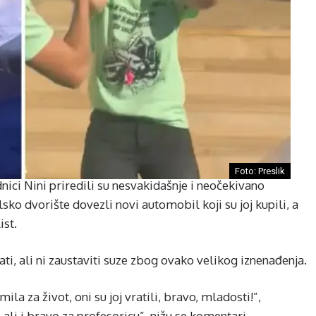
Foto: Preslik
ici Nini priredili su nesvakidašnje i neočekivano
sko dvorište dovezli novi automobil koji su joj kupili, a
ist.
ti, ali ni zaustaviti suze zbog ovako velikog iznenađenja.
ila za život, oni su joj vratili, bravo, mladosti!”,
ali i bravo za profesoricu”, nižu se komentari…