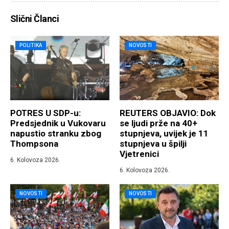
Slični Članci
POLITIKA
NOVOSTI
POTRES U SDP-u:
REUTERS OBJAVIO: Dok
Predsjednik u Vukovaru
se ljudi prže na 40+
napustio stranku zbog
stupnjeva, uvijek je 11
Thompsona
stupnjeva u špilji
Vjetrenici
6. Kolovoza 2026.
6. Kolovoza 2026.
NOVOSTI
NOVOSTI