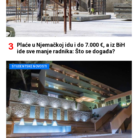
Plaće u Njemačkoj idu i do 7.000 €, a iz BiH
ide sve manje radnika: Što se događa?
STUDENTSKE NOVOSTI