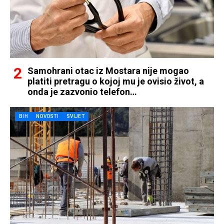
Samohrani otac iz Mostara nije mogao
platiti pretragu o kojoj mu je ovisio život, a
onda je zazvonio telefon…
BIH
NOVOSTI
SVIJET