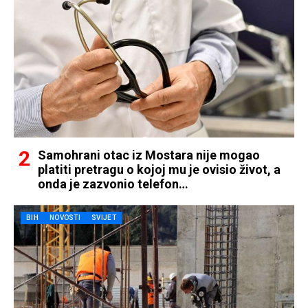
Samohrani otac iz Mostara nije mogao
platiti pretragu o kojoj mu je ovisio život, a
onda je zazvonio telefon…
BIH
NOVOSTI
SVIJET