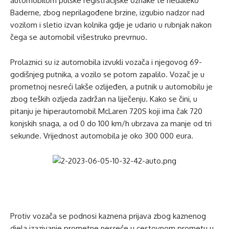
automobilom pulske registracijske oznake te nedaleko
Baderne, zbog neprilagođene brzine, izgubio nadzor nad
vozilom i sletio izvan kolnika gdje je udario u rubnjak nakon
čega se automobil višestruko prevrnuo.
Prolaznici su iz automobila izvukli vozača i njegovog 69-
godišnjeg putnika, a vozilo se potom zapalilo. Vozač je u
prometnoj nesreći lakše ozlijeđen, a putnik u automobilu je
zbog teških ozljeda zadržan na liječenju. Kako se čini, u
pitanju je hiperautomobil McLaren 720S koji ima čak 720
konjskih snaga, a od 0 do 100 km/h ubrzava za manje od tri
sekunde. Vrijednost automobila je oko 300 000 eura.
Protiv vozača se podnosi kaznena prijava zbog kaznenog
djela izazivanje prometne nesreće u cestovnom prometu u