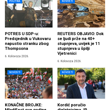
POLITIKA
NOVOSTI
POTRES U SDP-u:
REUTERS OBJAVIO: Dok
Predsjednik u Vukovaru
se ljudi prže na 40+
napustio stranku zbog
stupnjeva, uvijek je 11
Thompsona
stupnjeva u špilji
Vjetrenici
6. Kolovoza 2026.
6. Kolovoza 2026.
NOVOSTI
NOVOSTI
KONAČNE BROJKE:
Kordić poručio
MladiFest ove godine
djelatnicima JP