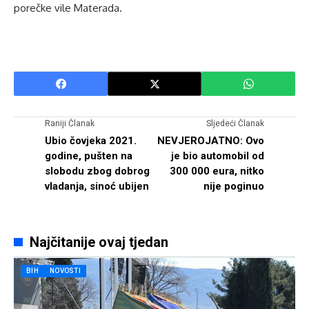
porečke vile Materada.
Raniji Članak
Sljedeći Članak
Ubio čovjeka 2021.
NEVJEROJATNO: Ovo
godine, pušten na
je bio automobil od
slobodu zbog dobrog
300 000 eura, nitko
vladanja, sinoć ubijen
nije poginuo
Najčitanije ovaj tjedan
BIH
NOVOSTI