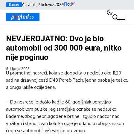
Četvrtak , 6 kolovoz 2026
Danas
NEVJEROJATNO: Ovo je bio
automobil od 300 000 eura, nitko
nije poginuo
5. Lipnja 2023.
U prometnoj nesreći, koja se dogodila u nedjelju oko 11,20
sati na državnoj cesti D48 Poreč-Pazin, jedna osoba je teško,
a druga lakše ozlijeđena.
– Do nesreće je došlo kad je 60-godišnjak upravljao
automobilom pulske registracijske oznake te nedaleko
Baderne, zbog neprilagođene brzine, izgubio nadzor nad
vozilom i sletio izvan kolnika gdje je udario u rubnjak nakon
čega se automobil višestruko prevrnuo.