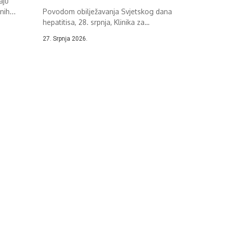
aju
nih...
Povodom obilježavanja Svjetskog dana
hepatitisa, 28. srpnja, Klinika za
infektivne bolesti Sveučilišne...
27. Srpnja 2026.