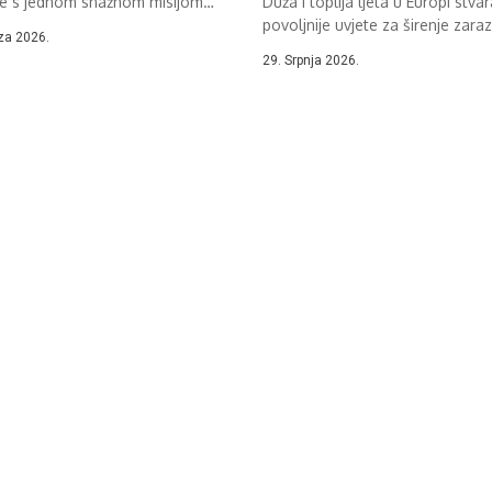
je s jednom snažnom misijom
Duža i toplija ljeta u Europi stvar
povoljnije uvjete za širenje zaraz
za 2026.
29. Srpnja 2026.