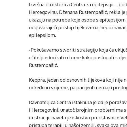
Izvršna direktorica Centra za epilepsiju – p
Hercegovinu, Dženana Rustempašić, rekla je p
ukazuju na potrebe koje osobe s epilepsijom n
odgovarajući pristup lijekovima, nepoznavanj
epilepsijom.
-Pokušavamo stvoriti strategiju koja će uključi
učitelji educirati o tome kako postupati s dj
Rustempašić.
Keppra, jedan od osnovnih lijekova koji nije n
određeno vrijeme, pa pacijenti nemaju pristu
Ravnateljica Centra istaknula je da je poražav
i Hercegovini, unatoč brojnim problemima s 
ilustraciju navela je iskustvo predstavnice V
pristupa terapiji u našoj zemlji, svaka dva mj