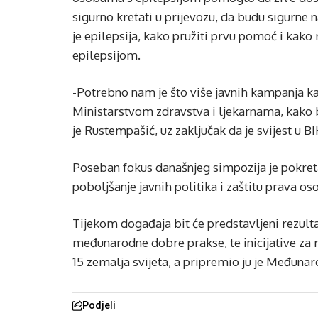
sigurno kretati u prijevozu, da budu sigurne n
je epilepsija, kako pružiti prvu pomoć i kak
epilepsijom.
-Potrebno nam je što više javnih kampanja kak
Ministarstvom zdravstva i ljekarnama, kako 
je Rustempašić, uz zaključak da je svijest u BIH
Poseban fokus današnjeg simpozija je pokreta
poboljšanje javnih politika i zaštitu prava os
Tijekom događaja bit će predstavljeni rezult
međunarodne dobre prakse, te inicijative za r
15 zemalja svijeta, a pripremio ju je Međunaro
Podjeli