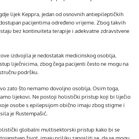
gdje lijek Keppra, jedan od osnovnih antiepileptičkih
 bio dostupan pacijentima određeno vrijeme. Zbog takvih
ostaju bez kontinuiteta terapije i adekvatne zdravstvene
ve izdvojila je nedostatak medicinskog osoblja,
stup liječnicima, zbog čega pacijenti često ne mogu na
 stručnu podršku.
avo zato što nemamo dovoljno osoblja. Osim toga,
mo lijekovi. Ne postoji holistički pristup koji bi liječio
 koje osobe s epilepsijom obično imaju zbog stigme i
sila je Rustempašić.
olistički globalni multisektorski pristup kako bi se
janstven život, imaju priliku zaposliti se, da se mogu