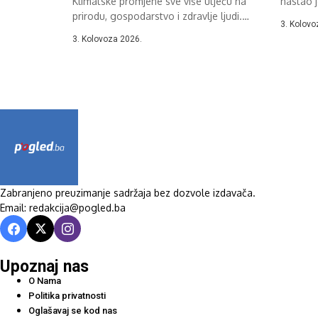
Klimatske promjene sve više utječu na
nastao 
prirodu, gospodarstvo i zdravlje ljudi.
–...
3. Kolovo
Posljednjih...
3. Kolovoza 2026.
Zabranjeno preuzimanje sadržaja bez dozvole izdavača.
Email: redakcija@pogled.ba
Upoznaj nas
O Nama
Politika privatnosti
Oglašavaj se kod nas