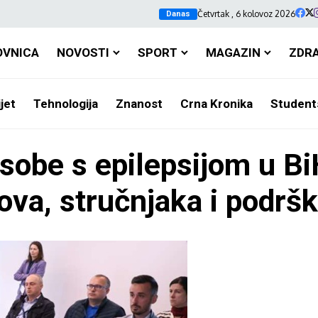
Četvrtak , 6 kolovoz 2026
Danas
OVNICA
NOVOSTI
SPORT
MAGAZIN
ZDR
jet
Tehnologija
Znanost
Crna Kronika
Student
be s epilepsijom u Bi
ova, stručnjaka i podrš