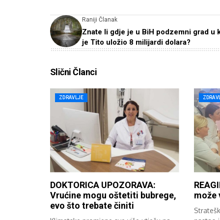
Raniji Članak
Znate li gdje je u BiH podzemni grad u 
je Tito uložio 8 milijardi dolara?
Slični Članci
ZDRAVLJE
ZDRAV
DOKTORICA UPOZORAVA:
REAGI
Vrućine mogu oštetiti bubrege,
može v
evo što trebate činiti
Stratešk