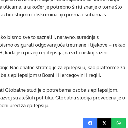
a ulicama, a također je potrebno širiti znanje o tome što
o razbiti stigmu i diskriminaciju prema osobama s
o bismo sve to saznali i, naravno, suradnja s
bismo osigurali odgovarajuće tretmane i lijekove – rekao
, kada je u pitanju epilepsija, na vrlo niskoj razini.
nje Nacionalne strategije za epilepsiju, kao platforme za
oba s epilepsijom u Bosni i Hercegovini i regiji.
ati Globalne studije o potrebama osoba s epilepsijom,
azvoj strateških politika. Globalna studija provedena je u
dni ured za epilepsiju.