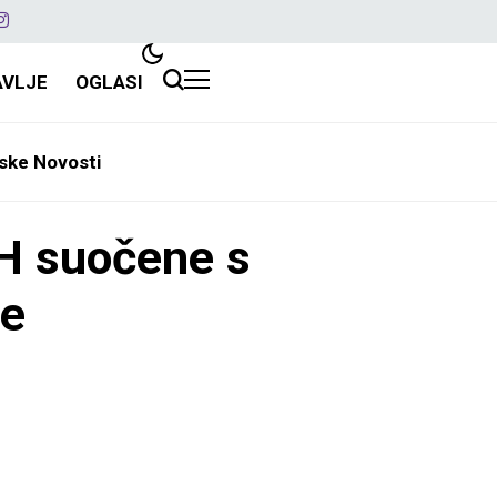
AVLJE
OGLASI
ske Novosti
H suočene s
ke