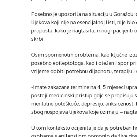
Posebno je upozorila na situaciju u Goraždu, 
lijekova koji nije na esencijalnoj listi, nije
propusta, kako je naglasila, mnogi pacijenti 
skrbi.
Osim spomenutih problema, kao ključne izazo
posebno epileptologa, kao i otežan i spor pri
vrijeme dobiti potrebnu dijagnozu, terapiju i
-Imate zakazane termine na 4, 5 mjeseci upr
postoji medicinski pristup gdje se propisuju sa
mentalne poteškoće, depresiju, anksioznost,
zbog nuspojava lijekova koje uzimaju – nagla
U tom kontekstu ocijenila je da je potreban h
osobama s epilepsijom pomoglo da žive dosto