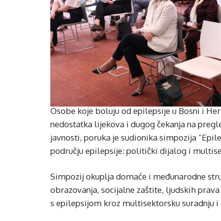
Osobe koje boluju od epilepsije u Bosni i He
nedostatka lijekova i dugog čekanja na pregl
javnosti, poruka je sudionika simpozija “Epil
području epilepsije: politički dijalog i multi
Simpozij okuplja domaće i međunarodne struč
obrazovanja, socijalne zaštite, ljudskih prava 
s epilepsijom kroz multisektorsku suradnju i 