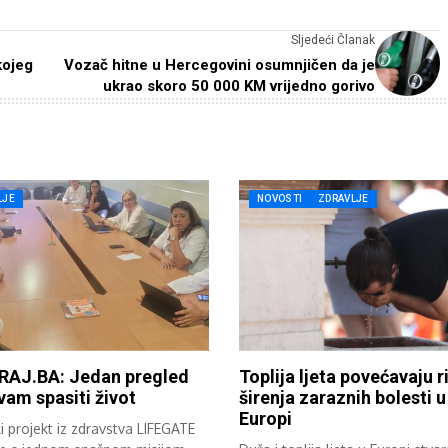
Sljedeći Članak
kojeg
Vozač hitne u Hercegovini osumnjičen da je
ukrao skoro 50 000 KM vrijedno gorivo
LJE
NOVOSTI
ZDRAVLJE
RAJ.BA: Jedan pregled
Toplija ljeta povećavaju r
am spasiti život
širenja zaraznih bolesti u
Europi
i projekt iz zdravstva LIFEGATE