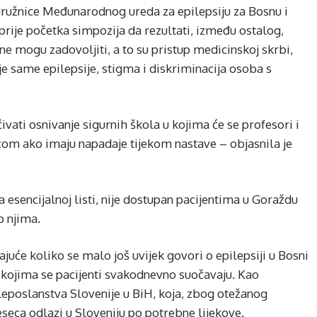
odružnice Međunarodnog ureda za epilepsiju za Bosnu i
rije početka simpozija da rezultati, između ostalog,
e mogu zadovoljiti, a to su pristup medicinskoj skrbi,
e same epilepsije, stigma i diskriminacija osoba s
vati ​​osnivanje sigurnih škola u kojima će se profesori i
ecom ako imaju napadaje tijekom nastave – objasnila je
a esencijalnoj listi, nije dostupan pacijentima u Goraždu
p njima.
ajuće koliko se malo još uvijek govori o epilepsiji u Bosni
kojima se pacijenti svakodnevno suočavaju. Kao
eleposlanstva Slovenije u BiH, koja, zbog otežanog
eseca odlazi u Sloveniju po potrebne lijekove.