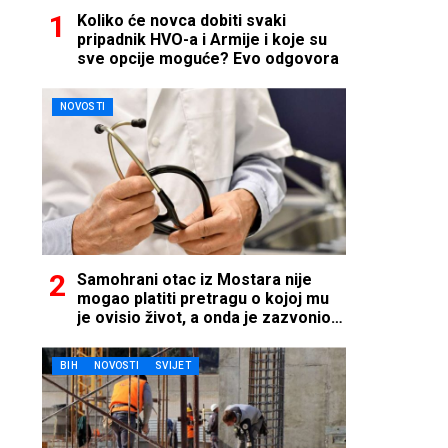
Koliko će novca dobiti svaki
pripadnik HVO-a i Armije i koje su
sve opcije moguće? Evo odgovora
NOVOSTI
Samohrani otac iz Mostara nije
mogao platiti pretragu o kojoj mu
je ovisio život, a onda je zazvonio
telefon…
BIH
NOVOSTI
SVIJET