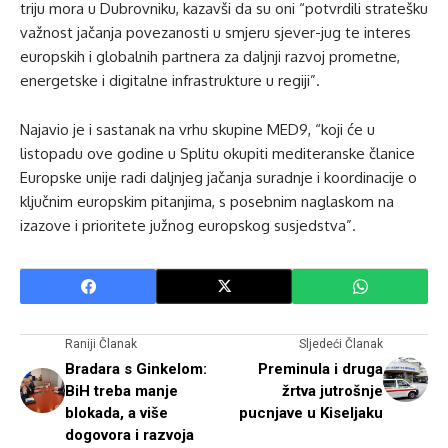
triju mora u Dubrovniku, kazavši da su oni “potvrdili stratešku
važnost jačanja povezanosti u smjeru sjever-jug te interes
europskih i globalnih partnera za daljnji razvoj prometne,
energetske i digitalne infrastrukture u regiji”.
Najavio je i sastanak na vrhu skupine MED9, “koji će u
listopadu ove godine u Splitu okupiti mediteranske članice
Europske unije radi daljnjeg jačanja suradnje i koordinacije o
ključnim europskim pitanjima, s posebnim naglaskom na
izazove i prioritete južnog europskog susjedstva”.
Raniji Članak
Sljedeći Članak
Bradara s Ginkelom:
Preminula i druga
BiH treba manje
žrtva jutrošnje
blokada, a više
pucnjave u Kiseljaku
dogovora i razvoja