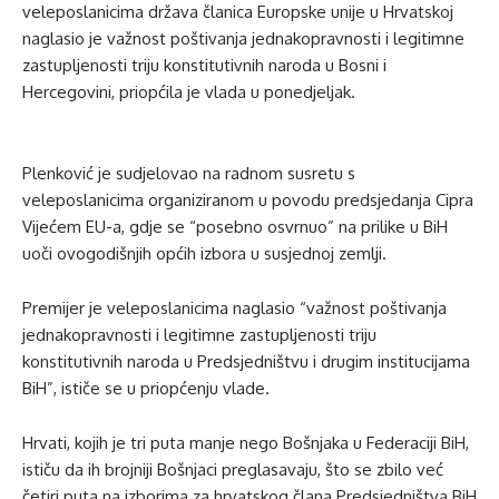
veleposlanicima država članica Europske unije u Hrvatskoj
naglasio je važnost poštivanja jednakopravnosti i legitimne
zastupljenosti triju konstitutivnih naroda u Bosni i
Hercegovini, priopćila je vlada u ponedjeljak.
Plenković je sudjelovao na radnom susretu s
veleposlanicima organiziranom u povodu predsjedanja Cipra
Vijećem EU-a, gdje se “posebno osvrnuo” na prilike u BiH
uoči ovogodišnjih općih izbora u susjednoj zemlji.
Premijer je veleposlanicima naglasio “važnost poštivanja
jednakopravnosti i legitimne zastupljenosti triju
konstitutivnih naroda u Predsjedništvu i drugim institucijama
BiH”, ističe se u priopćenju vlade.
Hrvati, kojih je tri puta manje nego Bošnjaka u Federaciji BiH,
ističu da ih brojniji Bošnjaci preglasavaju, što se zbilo već
četiri puta na izborima za hrvatskog člana Predsjedništva BiH