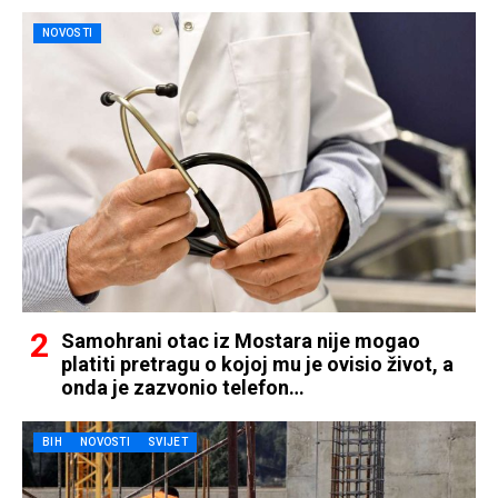
NOVOSTI
Samohrani otac iz Mostara nije mogao
platiti pretragu o kojoj mu je ovisio život, a
onda je zazvonio telefon…
BIH
NOVOSTI
SVIJET