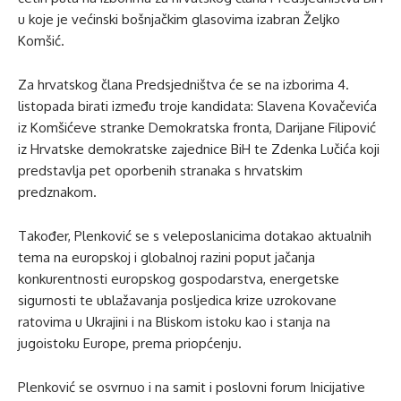
u koje je većinski bošnjačkim glasovima izabran Željko
Komšić.
Za hrvatskog člana Predsjedništva će se na izborima 4.
listopada birati između troje kandidata: Slavena Kovačevića
iz Komšićeve stranke Demokratska fronta, Darijane Filipović
iz Hrvatske demokratske zajednice BiH te Zdenka Lučića koji
predstavlja pet oporbenih stranaka s hrvatskim
predznakom.
Također, Plenković se s veleposlanicima dotakao aktualnih
tema na europskoj i globalnoj razini poput jačanja
konkurentnosti europskog gospodarstva, energetske
sigurnosti te ublažavanja posljedica krize uzrokovane
ratovima u Ukrajini i na Bliskom istoku kao i stanja na
jugoistoku Europe, prema priopćenju.
Plenković se osvrnuo i na samit i poslovni forum Inicijative