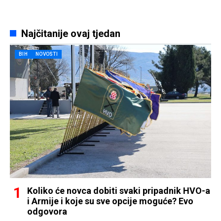
Najčitanije ovaj tjedan
BIH
NOVOSTI
Koliko će novca dobiti svaki pripadnik HVO-a
i Armije i koje su sve opcije moguće? Evo
odgovora