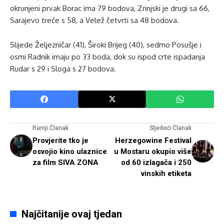
okrunjeni prvak Borac ima 79 bodova, Zrinjski je drugi sa 66,
Sarajevo treće s 58, a Velež četvrti sa 48 bodova.
Slijede Željezničar (41), Široki Brijeg (40), sedmo Posušje i
osmi Radnik imaju po 33 boda, dok su ispod crte ispadanja
Rudar s 29 i Sloga s 27 bodova.
Raniji Članak
Sljedeći Članak
Provjerite tko je
Herzegowine Festival
osvojio kino ulaznice
u Mostaru okupio više
za film SIVA ZONA
od 60 izlagača i 250
vinskih etiketa
Najčitanije ovaj tjedan