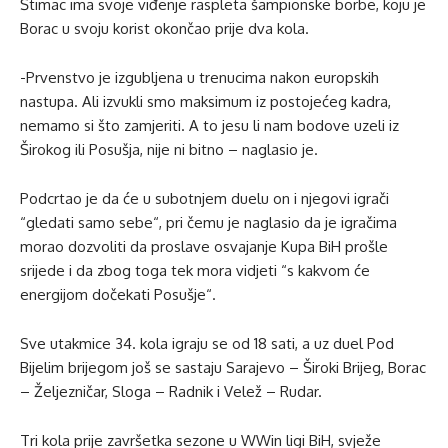
Štimac ima svoje viđenje raspleta šampionske borbe, koju je
Borac u svoju korist okončao prije dva kola.
-Prvenstvo je izgubljena u trenucima nakon europskih
nastupa. Ali izvukli smo maksimum iz postojećeg kadra,
nemamo si što zamjeriti. A to jesu li nam bodove uzeli iz
Širokog ili Posušja, nije ni bitno – naglasio je.
Podcrtao je da će u subotnjem duelu on i njegovi igrači
“gledati samo sebe“, pri čemu je naglasio da je igračima
morao dozvoliti da proslave osvajanje Kupa BiH prošle
srijede i da zbog toga tek mora vidjeti “s kakvom će
energijom dočekati Posušje“.
Sve utakmice 34. kola igraju se od 18 sati, a uz duel Pod
Bijelim brijegom još se sastaju Sarajevo – Široki Brijeg, Borac
– Željezničar, Sloga – Radnik i Velež – Rudar.
Tri kola prije završetka sezone u WWin ligi BiH, svježe