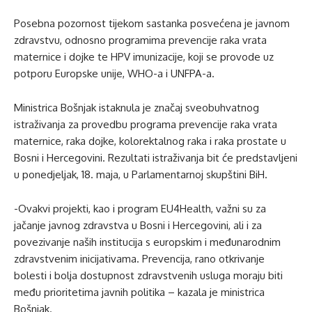
Posebna pozornost tijekom sastanka posvećena je javnom
zdravstvu, odnosno programima prevencije raka vrata
maternice i dojke te HPV imunizacije, koji se provode uz
potporu Europske unije, WHO-a i UNFPA-a.
Ministrica Bošnjak istaknula je značaj sveobuhvatnog
istraživanja za provedbu programa prevencije raka vrata
maternice, raka dojke, kolorektalnog raka i raka prostate u
Bosni i Hercegovini. Rezultati istraživanja bit će predstavljeni
u ponedjeljak, 18. maja, u Parlamentarnoj skupštini BiH.
-Ovakvi projekti, kao i program EU4Health, važni su za
jačanje javnog zdravstva u Bosni i Hercegovini, ali i za
povezivanje naših institucija s europskim i međunarodnim
zdravstvenim inicijativama. Prevencija, rano otkrivanje
bolesti i bolja dostupnost zdravstvenih usluga moraju biti
među prioritetima javnih politika – kazala je ministrica
Bošnjak.