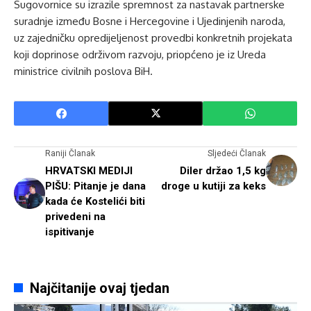
Sugovornice su izrazile spremnost za nastavak partnerske
suradnje između Bosne i Hercegovine i Ujedinjenih naroda,
uz zajedničku opredijeljenost provedbi konkretnih projekata
koji doprinose održivom razvoju, priopćeno je iz Ureda
ministrice civilnih poslova BiH.
Raniji Članak
Sljedeći Članak
HRVATSKI MEDIJI
Diler držao 1,5 kg
PIŠU: Pitanje je dana
droge u kutiji za keks
kada će Kostelići biti
privedeni na
ispitivanje
Najčitanije ovaj tjedan