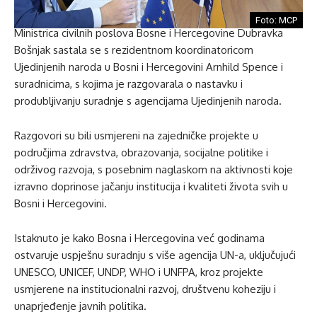
Foto: MCP
Ministrica civilnih poslova Bosne i Hercegovine Dubravka
Bošnjak sastala se s rezidentnom koordinatoricom
Ujedinjenih naroda u Bosni i Hercegovini Arnhild Spence i
suradnicima, s kojima je razgovarala o nastavku i
produbljivanju suradnje s agencijama Ujedinjenih naroda.
Razgovori su bili usmjereni na zajedničke projekte u
područjima zdravstva, obrazovanja, socijalne politike i
održivog razvoja, s posebnim naglaskom na aktivnosti koje
izravno doprinose jačanju institucija i kvaliteti života svih u
Bosni i Hercegovini.
Istaknuto je kako Bosna i Hercegovina već godinama
ostvaruje uspješnu suradnju s više agencija UN-a, uključujući
UNESCO, UNICEF, UNDP, WHO i UNFPA, kroz projekte
usmjerene na institucionalni razvoj, društvenu koheziju i
unaprjeđenje javnih politika.