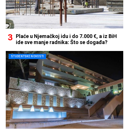
Plaće u Njemačkoj idu i do 7.000 €, a iz BiH
ide sve manje radnika: Što se događa?
STUDENTSKE NOVOSTI