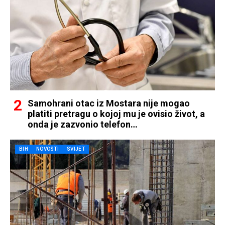
Samohrani otac iz Mostara nije mogao
platiti pretragu o kojoj mu je ovisio život, a
onda je zazvonio telefon…
BIH
NOVOSTI
SVIJET