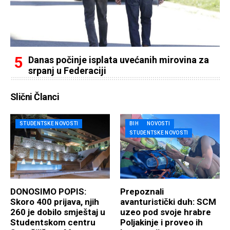
Danas počinje isplata uvećanih mirovina za
srpanj u Federaciji
Slični Članci
STUDENTSKE NOVOSTI
BIH
NOVOSTI
STUDENTSKE NOVOSTI
DONOSIMO POPIS:
Prepoznali
Skoro 400 prijava, njih
avanturistički duh: SCM
260 je dobilo smještaj u
uzeo pod svoje hrabre
Studentskom centru
Poljakinje i proveo ih