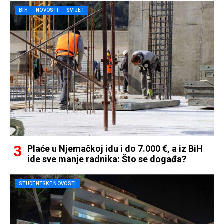
BIH
NOVOSTI
SVIJET
Plaće u Njemačkoj idu i do 7.000 €, a iz BiH
ide sve manje radnika: Što se događa?
STUDENTSKE NOVOSTI