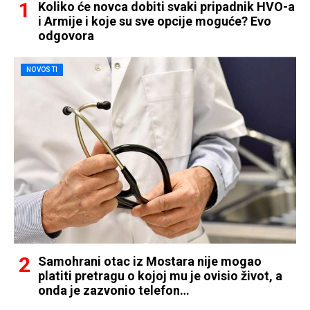
Koliko će novca dobiti svaki pripadnik HVO-a
i Armije i koje su sve opcije moguće? Evo
odgovora
NOVOSTI
Samohrani otac iz Mostara nije mogao
platiti pretragu o kojoj mu je ovisio život, a
onda je zazvonio telefon…