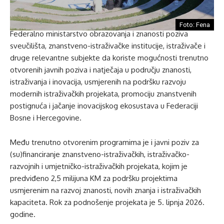
Foto: Fena
Federalno ministarstvo obrazovanja i znanosti poziva
sveučilišta, znanstveno-istraživačke institucije, istraživače i
druge relevantne subjekte da koriste mogućnosti trenutno
otvorenih javnih poziva i natječaja u području znanosti,
istraživanja i inovacija, usmjerenih na podršku razvoju
modernih istraživačkih projekata, promociju znanstvenih
postignuća i jačanje inovacijskog ekosustava u Federaciji
Bosne i Hercegovine.
Među trenutno otvorenim programima je i javni poziv za
(su)financiranje znanstveno-istraživačkih, istraživačko-
razvojnih i umjetničko-istraživačkih projekata, kojim je
predviđeno 2,5 milijuna KM za podršku projektima
usmjerenim na razvoj znanosti, novih znanja i istraživačkih
kapaciteta. Rok za podnošenje projekata je 5. lipnja 2026.
godine.