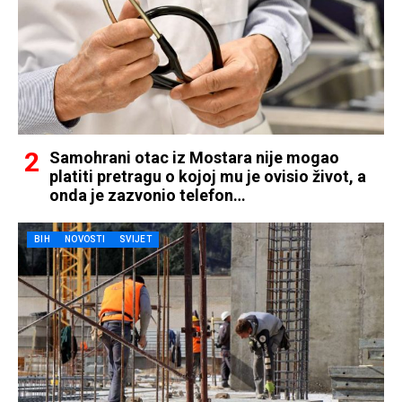
Samohrani otac iz Mostara nije mogao
platiti pretragu o kojoj mu je ovisio život, a
onda je zazvonio telefon…
BIH
NOVOSTI
SVIJET