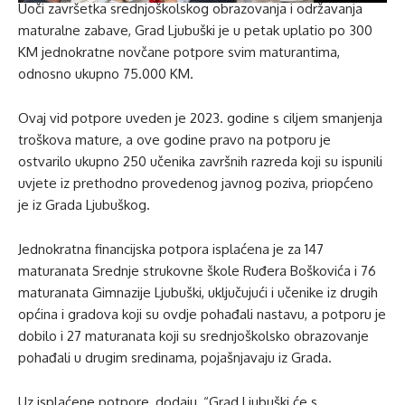
Uoči završetka srednjoškolskog obrazovanja i održavanja
maturalne zabave, Grad Ljubuški je u petak uplatio po 300
KM jednokratne novčane potpore svim maturantima,
odnosno ukupno 75.000 KM.
Ovaj vid potpore uveden je 2023. godine s ciljem smanjenja
troškova mature, a ove godine pravo na potporu je
ostvarilo ukupno 250 učenika završnih razreda koji su ispunili
uvjete iz prethodno provedenog javnog poziva, priopćeno
je iz Grada Ljubuškog.
Jednokratna financijska potpora isplaćena je za 147
maturanata Srednje strukovne škole Ruđera Boškovića i 76
maturanata Gimnazije Ljubuški, uključujući i učenike iz drugih
općina i gradova koji su ovdje pohađali nastavu, a potporu je
dobilo i 27 maturanata koji su srednjoškolsko obrazovanje
pohađali u drugim sredinama, pojašnjavaju iz Grada.
Uz isplaćene potpore, dodaju, “Grad Ljubuški će s