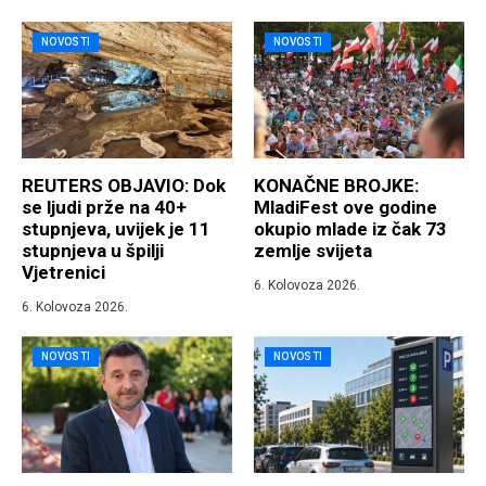
NOVOSTI
NOVOSTI
REUTERS OBJAVIO: Dok
KONAČNE BROJKE:
se ljudi prže na 40+
MladiFest ove godine
stupnjeva, uvijek je 11
okupio mlade iz čak 73
stupnjeva u špilji
zemlje svijeta
Vjetrenici
6. Kolovoza 2026.
6. Kolovoza 2026.
NOVOSTI
NOVOSTI