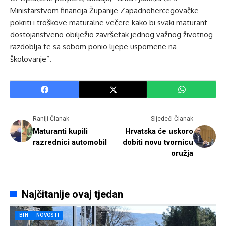
Ministarstvom financija Županije Zapadnohercegovačke
pokriti i troškove maturalne večere kako bi svaki maturant
dostojanstveno obilježio završetak jednog važnog životnog
razdoblja te sa sobom ponio lijepe uspomene na
školovanje”.
Raniji Članak
Sljedeći Članak
Maturanti kupili
Hrvatska će uskoro
razrednici automobil
dobiti novu tvornicu
oružja
Najčitanije ovaj tjedan
BIH
NOVOSTI