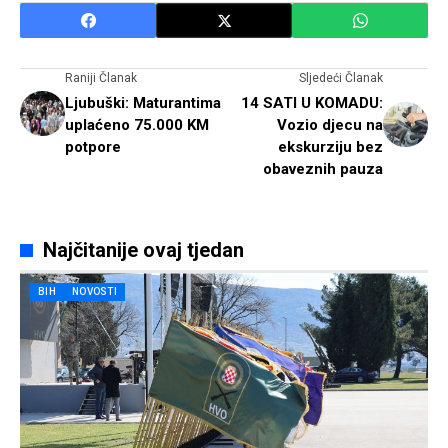
Raniji Članak
Sljedeći Članak
Ljubuški: Maturantima
14 SATI U KOMADU:
uplaćeno 75.000 KM
Vozio djecu na
potpore
ekskurziju bez
obaveznih pauza
Najčitanije ovaj tjedan
BIH
NOVOSTI