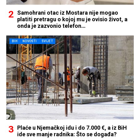
Samohrani otac iz Mostara nije mogao
platiti pretragu o kojoj mu je ovisio život, a
onda je zazvonio telefon…
BIH
NOVOSTI
SVIJET
Plaće u Njemačkoj idu i do 7.000 €, a iz BiH
ide sve manje radnika: Što se događa?