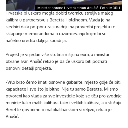
Ministar obrane Hrvatske Ivan Anušić. Foto: MORH
Hrvatska bi uskoro mogla dobiti tvornicu streljiva malog
kalibra u partnerstvu s Beretta Holdingom. Vlada je na
sjednici dala potporu za suradnju na provedbi projekta te
sklapanje memoranduma o razumijevanju kojim bi se
načelno uredila daljnja suradnja.
Projekt je vrijedan više stotina milijuna eura, a ministar
obrane Ivan Anušić rekao je da će uskoro biti poznati
osnovni detalji projekta.
-Vrlo brzo ćemo imati osnovne gabarite, mjesto gdje će biti,
kapacitete i sve što je bitno. Nije tu samo Beretta. Mi smo
otvoreni kao vlada za sve investicije koje se tiču proizvodnje
municije kako malih kalibara tako i velikih kalibara, a u slučaju
Berette govorimo o malokalibarskom streljivu, rekao je
Anušić.