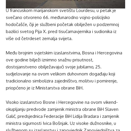
U francuskom marijanskom svetištu Lourdesu, u petak je
svečano otvoreno 66. međunarodno vojno-policijsko
hodočašće, čiji je službeni početak obilježen u podzemnoj
bazilici svetog Pija X. pred tisućamavjernika i sudionika iz
više od četrdeset zemalja svijeta.
Među brojnim svjetskim izaslanstvima, Bosna i Hercegovina
ove godine bilježi iznimno snažnu prisutnost,
dostojanstveno obilježavajući svoje jubilarno, 25.
sudjelovanje na ovom velikom duhovnom događaju koji
tradicionalno simbolizira zajedništvo, molitvu i pomirenje,
priopćeno je iz Ministarstva obrane BiH.
Visoko izaslanstvo Bosne i Hercegovine na ovom vikend-
okupljanju predvode zamjenik ministra obrane BiH Slaven
Galić, predsjednica Federacije BiH Lidija Bradara i zamjenik
ministra sigurnosti Ivica Bošnjak. Uz visoke dužnosnike, u
službenom su izaslanstvu i zapovjednik Zapovjedništva za