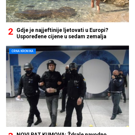
Gdje je najjeftinije ljetovati u Europi?
Uspoređene cijene u sedam zemalja
CRNA KRONIKA
NOVI RAT KUMOVA: Ždrale navodno