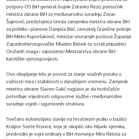
potporu OS BiH general-bojnik Zdravko Rezo, pomoćnik
ministra obrane BiH za međunarodnu suradnju Zoran
Šajinović, predstojnica Ureda zamjenika ministra obrane BiH
za politiku i planove Danijela Bilić, ravnatelj Granične policije
BiH Mirko Kuprešaković, ministar unutarnjih poslova Županije
Zapadnohercegovačke Mladen Bebek te ostali pripadnici
Oružanih snaga i zaposlenici Ministarstva obrane BiH
katoličke vjeroispovijesti.
Ovo okupljanje bilo je povod za slanje snažnih poruka o
važnosti mira i stabilnosti u današnjem vremenu. Zamjenik
ministra obrane Slaven Galić naglasio je da hodočašće
potvrđuje vrijednosti odgovorne službe i međunarodne
suradnje vojnih i sigurnosnih struktura.
Svečano euharistijsko slavlje na hrvatskom jeziku u bazilici
Kraljice Svete Krunice, koje je okupilo oko hiljadu vjernika,
predvodio je vojni ordinarij u BiH monsinjor Miro Relota uz