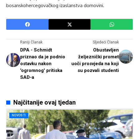
bosanskohercegovačkog izaslanstva domovini.
Raniji Članak
Sljedeći Članak
DPA - Schmidt
Obustavljen
priznao da je podnio
željeznički promet
ostavku nakon
uoči prosvjeda na koji
'ogromnog' pritiska
su pozvali studenti
SAD-a
Najčitanije ovaj tjedan
NOVOSTI