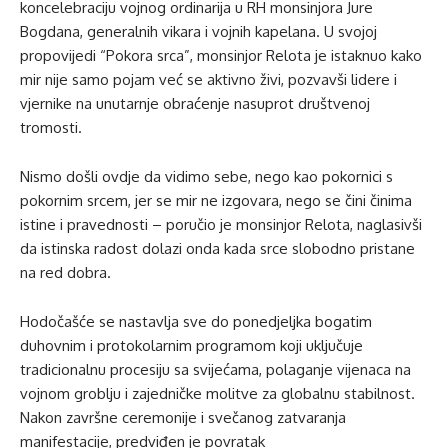
koncelebraciju vojnog ordinarija u RH monsinjora Jure
Bogdana, generalnih vikara i vojnih kapelana. U svojoj
propovijedi “Pokora srca”, monsinjor Relota je istaknuo kako
mir nije samo pojam već se aktivno živi, pozvavši lidere i
vjernike na unutarnje obraćenje nasuprot društvenoj
tromosti.
Nismo došli ovdje da vidimo sebe, nego kao pokornici s
pokornim srcem, jer se mir ne izgovara, nego se čini činima
istine i pravednosti – poručio je monsinjor Relota, naglasivši
da istinska radost dolazi onda kada srce slobodno pristane
na red dobra.
Hodočašće se nastavlja sve do ponedjeljka bogatim
duhovnim i protokolarnim programom koji uključuje
tradicionalnu procesiju sa svijećama, polaganje vijenaca na
vojnom groblju i zajedničke molitve za globalnu stabilnost.
Nakon završne ceremonije i svečanog zatvaranja
manifestacije, predviđen je povratak