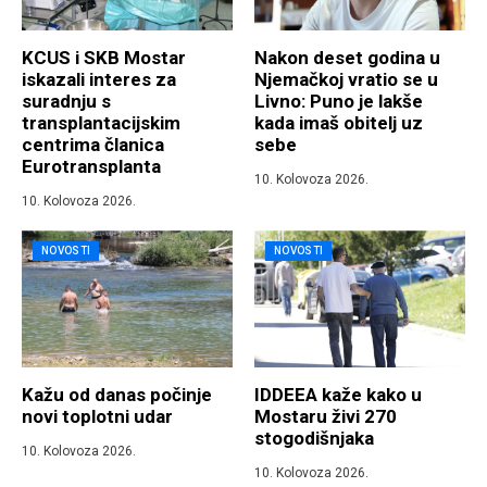
KCUS i SKB Mostar
Nakon deset godina u
iskazali interes za
Njemačkoj vratio se u
suradnju s
Livno: Puno je lakše
transplantacijskim
kada imaš obitelj uz
centrima članica
sebe
Eurotransplanta
10. Kolovoza 2026.
10. Kolovoza 2026.
NOVOSTI
NOVOSTI
Kažu od danas počinje
IDDEEA kaže kako u
novi toplotni udar
Mostaru živi 270
stogodišnjaka
10. Kolovoza 2026.
10. Kolovoza 2026.