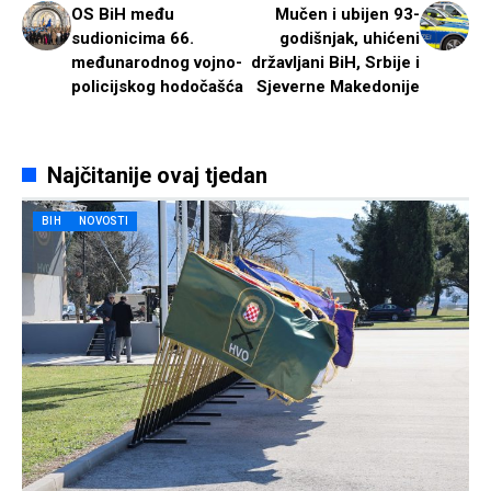
OS BiH među
Mučen i ubijen 93-
sudionicima 66.
godišnjak, uhićeni
međunarodnog vojno-
državljani BiH, Srbije i
policijskog hodočašća
Sjeverne Makedonije
Najčitanije ovaj tjedan
BIH
NOVOSTI