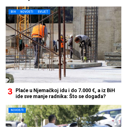
BIH
NOVOSTI
SVIJET
Plaće u Njemačkoj idu i do 7.000 €, a iz BiH
ide sve manje radnika: Što se događa?
NOVOSTI