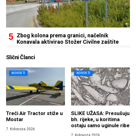
Zbog kolona prema granici, načelnik
Konavala aktivirao Stožer Civilne zaštite
Slični Članci
NOVOSTI
NOVOSTI
Treći Air Tractor stiže u
SLIKE UŽASA: Presušuju
Mostar
bh. rijeke, u koritima
ostaju samo uginule ribe
7. Kolovoza 2026.
7. Kolovoza 2026.