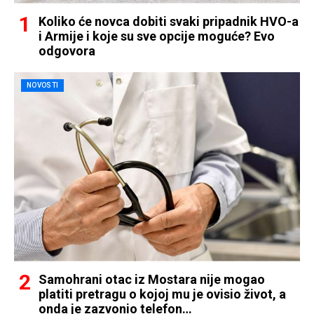
Koliko će novca dobiti svaki pripadnik HVO-a
i Armije i koje su sve opcije moguće? Evo
odgovora
NOVOSTI
Samohrani otac iz Mostara nije mogao
platiti pretragu o kojoj mu je ovisio život, a
onda je zazvonio telefon…