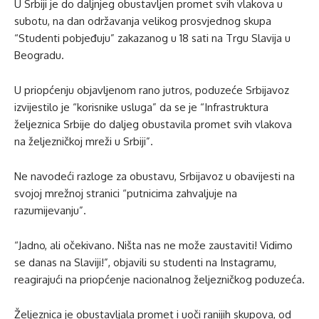
U Srbiji je do daljnjeg obustavljen promet svih vlakova u
subotu, na dan održavanja velikog prosvjednog skupa
“Studenti pobjeđuju” zakazanog u 18 sati na Trgu Slavija u
Beogradu.
U priopćenju objavljenom rano jutros, poduzeće Srbijavoz
izvijestilo je “korisnike usluga” da se je “Infrastruktura
željeznica Srbije do daljeg obustavila promet svih vlakova
na željezničkoj mreži u Srbiji”.
Ne navodeći razloge za obustavu, Srbijavoz u obavijesti na
svojoj mrežnoj stranici “putnicima zahvaljuje na
razumijevanju”.
“Jadno, ali očekivano. Ništa nas ne može zaustaviti! Vidimo
se danas na Slaviji!”, objavili su studenti na Instagramu,
reagirajući na priopćenje nacionalnog željezničkog poduzeća.
Željeznica je obustavljala promet i uoči ranijih skupova, od