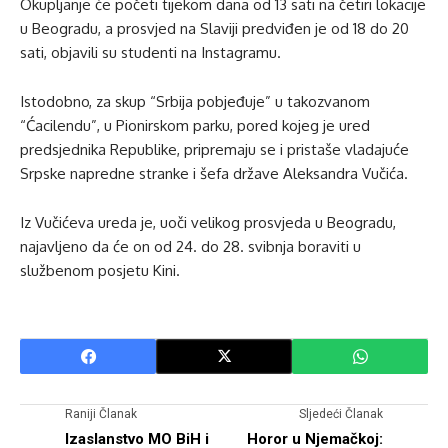
Okupljanje će početi tijekom dana od 13 sati na četiri lokacije
u Beogradu, a prosvjed na Slaviji predviđen je od 18 do 20
sati, objavili su studenti na Instagramu.
Istodobno, za skup “Srbija pobjeđuje” u takozvanom
“Ćacilendu”, u Pionirskom parku, pored kojeg je ured
predsjednika Republike, pripremaju se i pristaše vladajuće
Srpske napredne stranke i šefa države Aleksandra Vučića.
Iz Vučićeva ureda je, uoči velikog prosvjeda u Beogradu,
najavljeno da će on od 24. do 28. svibnja boraviti u
službenom posjetu Kini.
Raniji Članak
Sljedeći Članak
Izaslanstvo MO BiH i
Horor u Njemačkoj: