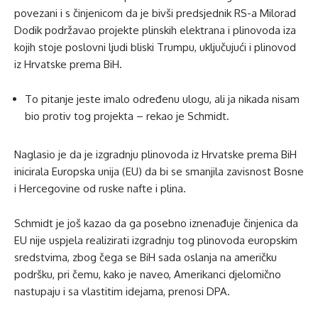
povezani i s činjenicom da je bivši predsjednik RS-a Milorad
Dodik podržavao projekte plinskih elektrana i plinovoda iza
kojih stoje poslovni ljudi bliski Trumpu, uključujući i plinovod
iz Hrvatske prema BiH.
To pitanje jeste imalo određenu ulogu, ali ja nikada nisam
bio protiv tog projekta – rekao je Schmidt.
Naglasio je da je izgradnju plinovoda iz Hrvatske prema BiH
inicirala Europska unija (EU) da bi se smanjila zavisnost Bosne
i Hercegovine od ruske nafte i plina.
Schmidt je još kazao da ga posebno iznenađuje činjenica da
EU nije uspjela realizirati izgradnju tog plinovoda europskim
sredstvima, zbog čega se BiH sada oslanja na američku
podršku, pri čemu, kako je naveo, Amerikanci djelomično
nastupaju i sa vlastitim idejama, prenosi DPA.