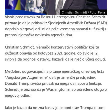
Christian Schmidt / Foto: Fena
Visoki predstavnik za Bosnu i Hercegovinu Christian Schmidt
priznao je da je pritisak iz Sjedinjenih Američkih Država (SAD)
doprinio njegovoj odluci da prije vremena napusti tu funkciju,
prenosi njemačka novinska agencija dpa.
Christian Schmidt, njemački konzervativni političar koji tu
dužnost obavlja od kolovoza 2021. godine, objavio je 12.
svibnja da podnosi ostavku, kazavši da je riječ o ličnoj odluci.
Međutim, odgovarajući na pitanje njemačkog dnevnog lista
“Augsburger Allgemeine” da li je američki predsjednik
Donald Trump izvršio pritisak na njega da napusti funkciju,
Schmidt je priznao da je Washington imao određenu ulogu u
njegovoj odluci.
Iako je kazao da ne zna kakav je osobni stav Trumpa o tom