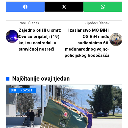
Raniji Članak
Sljedeći Članak
Zajedno otišli u smrt:
Izaslanstvo MO BiH i
Ovo su prijatelji (19)
OS BiH među
koji su nastradali u
sudionicima 66.
stravičnoj nesreći
međunarodnog vojno-
policijskog hodočašća
Najčitanije ovaj tjedan
BIH
NOVOSTI