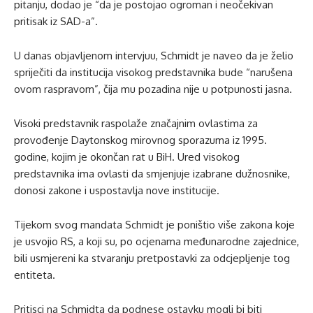
pitanju, dodao je “da je postojao ogroman i neočekivan
pritisak iz SAD-a”.
U danas objavljenom intervjuu, Schmidt je naveo da je želio
spriječiti da institucija visokog predstavnika bude “narušena
ovom raspravom”, čija mu pozadina nije u potpunosti jasna.
Visoki predstavnik raspolaže značajnim ovlastima za
provođenje Daytonskog mirovnog sporazuma iz 1995.
godine, kojim je okončan rat u BiH. Ured visokog
predstavnika ima ovlasti da smjenjuje izabrane dužnosnike,
donosi zakone i uspostavlja nove institucije.
Tijekom svog mandata Schmidt je poništio više zakona koje
je usvojio RS, a koji su, po ocjenama međunarodne zajednice,
bili usmjereni ka stvaranju pretpostavki za odcjepljenje tog
entiteta.
Pritisci na Schmidta da podnese ostavku mogli bi biti