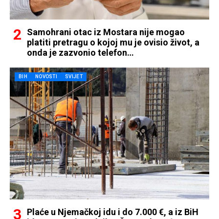
Samohrani otac iz Mostara nije mogao
platiti pretragu o kojoj mu je ovisio život, a
onda je zazvonio telefon…
BIH
NOVOSTI
SVIJET
Plaće u Njemačkoj idu i do 7.000 €, a iz BiH