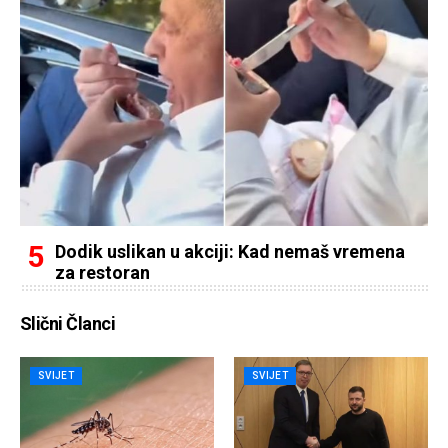
Dodik uslikan u akciji: Kad nemaš vremena
za restoran
Slični Članci
SVIJET
SVIJET