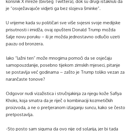
korisnik X mreže (bivšeg Twittera), dok su drugi istaknuli da
je “osvježavajuće vidjeti ga bez slojeva šminke”.
U vrijeme kada su političari sve više svjesni svoje medijske
prisutnosti i imidža, ovaj opušteni Donald Trump možda
šalje novu poruku – ili je možda jednostavno odlučio uzeti
pauzu od bronzera.
Iako “lažni ten” može mnogima pomoći da se osjećaju
samopouzdanije, posebno tijekom zimskih mjeseci, pitanje
se postavlja već godinama – zašto je Trump toliko vezan za
narančaste tonove?
Odgovor nudi vizažistica i stručnjakinja za njegu kože Safiya
Khoks, koja smatra da je riječ o kombinaciji kozmetičkih
proizvoda, a ne o pretjeranom izlaganju suncu, kako se često
pretpostavlja.
-Sto posto sam sigurna da ovo nije od solarija, jer bi tada