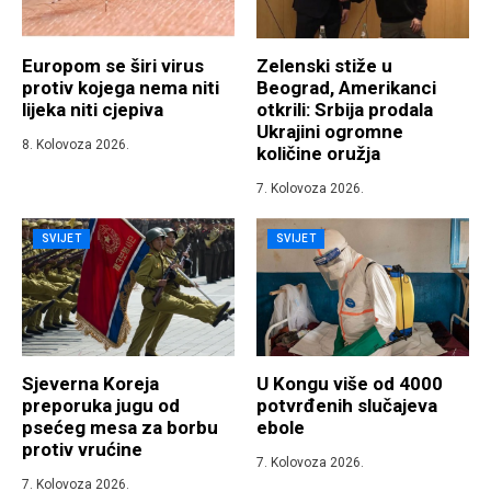
Europom se širi virus
Zelenski stiže u
protiv kojega nema niti
Beograd, Amerikanci
lijeka niti cjepiva
otkrili: Srbija prodala
Ukrajini ogromne
8. Kolovoza 2026.
količine oružja
7. Kolovoza 2026.
SVIJET
SVIJET
Sjeverna Koreja
U Kongu više od 4000
preporuka jugu od
potvrđenih slučajeva
psećeg mesa za borbu
ebole
protiv vrućine
7. Kolovoza 2026.
7. Kolovoza 2026.