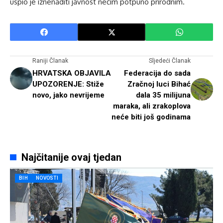
uspio je iznenaditi javnost nečim potpuno prirodnim.
Raniji Članak
Sljedeći Članak
HRVATSKA OBJAVILA
Federacija do sada
UPOZORENJE: Stiže
Zračnoj luci Bihać
novo, jako nevrijeme
dala 35 milijuna
maraka, ali zrakoplova
neće biti još godinama
Najčitanije ovaj tjedan
BIH
NOVOSTI