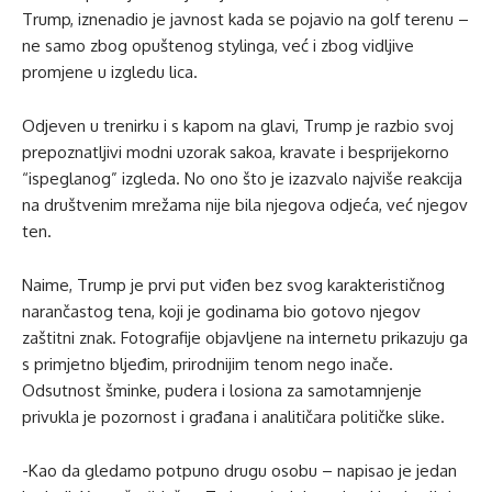
Trump, iznenadio je javnost kada se pojavio na golf terenu –
ne samo zbog opuštenog stylinga, već i zbog vidljive
promjene u izgledu lica.
Odjeven u trenirku i s kapom na glavi, Trump je razbio svoj
prepoznatljivi modni uzorak sakoa, kravate i besprijekorno
“ispeglanog” izgleda. No ono što je izazvalo najviše reakcija
na društvenim mrežama nije bila njegova odjeća, već njegov
ten.
Naime, Trump je prvi put viđen bez svog karakterističnog
narančastog tena, koji je godinama bio gotovo njegov
zaštitni znak. Fotografije objavljene na internetu prikazuju ga
s primjetno bljeđim, prirodnijim tenom nego inače.
Odsutnost šminke, pudera i losiona za samotamnjenje
privukla je pozornost i građana i analitičara političke slike.
-Kao da gledamo potpuno drugu osobu – napisao je jedan