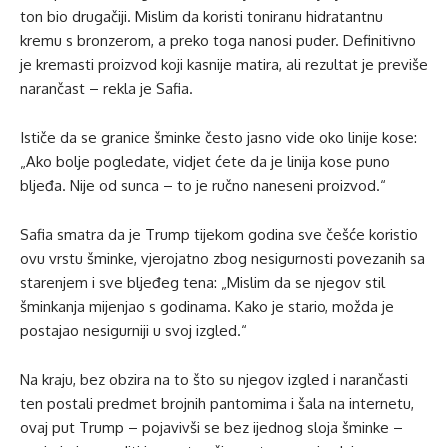
ton bio drugačiji. Mislim da koristi toniranu hidratantnu
kremu s bronzerom, a preko toga nanosi puder. Definitivno
je kremasti proizvod koji kasnije matira, ali rezultat je previše
narančast – rekla je Safia.
Ističe da se granice šminke često jasno vide oko linije kose:
„Ako bolje pogledate, vidjet ćete da je linija kose puno
bljeđa. Nije od sunca – to je ručno naneseni proizvod.“
Safia smatra da je Trump tijekom godina sve češće koristio
ovu vrstu šminke, vjerojatno zbog nesigurnosti povezanih sa
starenjem i sve bljeđeg tena: „Mislim da se njegov stil
šminkanja mijenjao s godinama. Kako je stario, možda je
postajao nesigurniji u svoj izgled.“
Na kraju, bez obzira na to što su njegov izgled i narančasti
ten postali predmet brojnih pantomima i šala na internetu,
ovaj put Trump – pojavivši se bez ijednog sloja šminke –