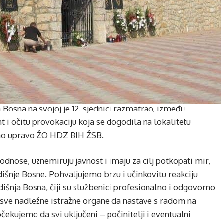
Bosna na svojoj je 12. sjednici razmatrao, između
nt i očitu provokaciju koja se dogodila na lokalitetu
irao upravo ŽO HDZ BIH ŽSB.
nose, uznemiruju javnost i imaju za cilj potkopati mir,
šnje Bosne. Pohvaljujemo brzu i učinkovitu reakciju
išnja Bosna, čiji su službenici profesionalno i odgovorno
sve nadležne istražne organe da nastave s radom na
čekujemo da svi uključeni – počinitelji i eventualni