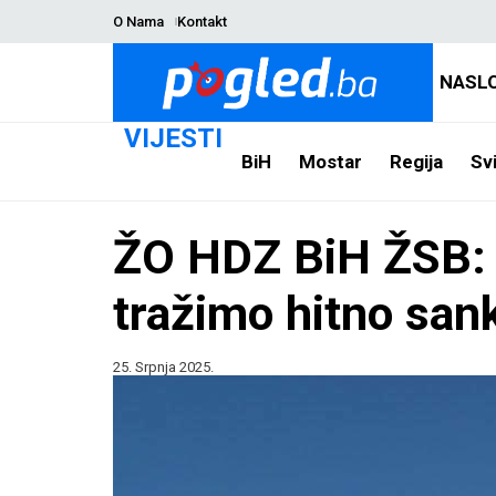
O Nama
Kontakt
NASL
VIJESTI
BiH
Mostar
Regija
Svi
ŽO HDZ BiH ŽSB: In
tražimo hitno san
25. Srpnja 2025.