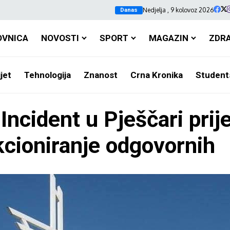
Nedjelja , 9 kolovoz 2026
Danas
OVNICA
NOVOSTI
SPORT
MAGAZIN
ZDR
jet
Tehnologija
Znanost
Crna Kronika
Student
cident u Pješčari prije
kcioniranje odgovornih