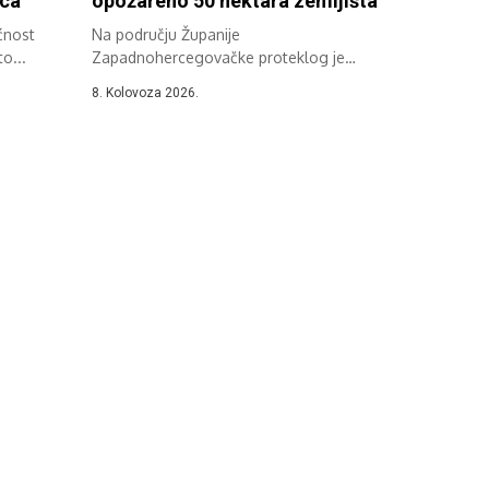
ica
opožareno 50 hektara zemljišta
ćnost
Na području Županije
to...
Zapadnohercegovačke proteklog je
dana zabilježeno više požara na
8. Kolovoza 2026.
otvorenom,...