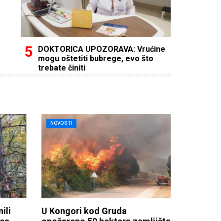
DOKTORICA UPOZORAVA: Vrućine
mogu oštetiti bubrege, evo što
trebate činiti
NOVOSTI
ili
U Kongori kod Gruda