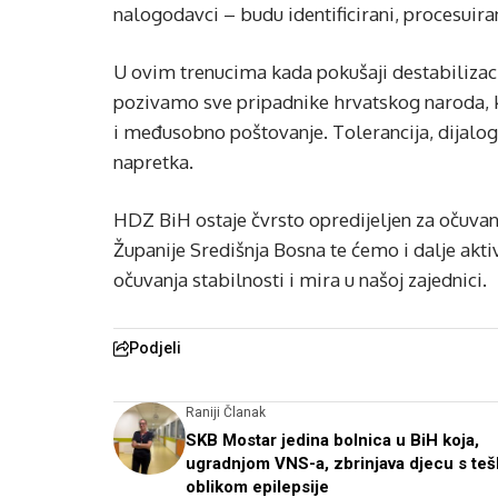
nalogodavci – budu identificirani, procesuir
U ovim trenucima kada pokušaji destabilizac
pozivamo sve pripadnike hrvatskog naroda, k
i međusobno poštovanje. Tolerancija, dijalog 
napretka.
HDZ BiH ostaje čvrsto opredijeljen za očuvan
Županije Središnja Bosna te ćemo i dalje akti
očuvanja stabilnosti i mira u našoj zajednici.
Podjeli
Raniji Članak
SKB Mostar jedina bolnica u BiH koja,
ugradnjom VNS-a, zbrinjava djecu s te
oblikom epilepsije