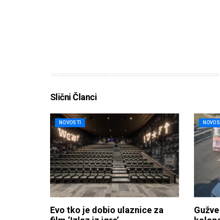
Slični Članci
NOVOSTI
NOVOS
Evo tko je dobio ulaznice za
Gužve