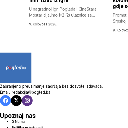
film ‘Izlaz iz igre’
kolone
gdje s
U nagradnoj igri Pogleda i CineStara
Mostar dijelimo 1×2 (2) ulaznice za...
Promet n
Srpskoj i
9. Kolovoza 2026.
9. Kolovo
Zabranjeno preuzimanje sadržaja bez dozvole izdavača.
Email: redakcija@pogled.ba
Upoznaj nas
O Nama
Politika privatnosti