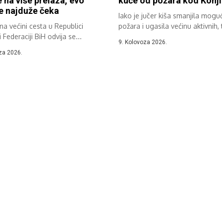
 na više prelaza, evo
kuće od požara kod Konj
e najduže čeka
Iako je jučer kiša smanjila mogu
a većini cesta u Republici
požara i ugasila većinu aktivnih, 
 Federaciji BiH odvija se...
9. Kolovoza 2026.
za 2026.