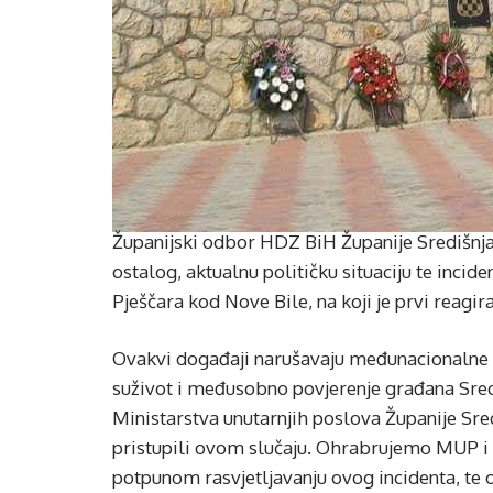
Županijski odbor HDZ BiH Županije Središnja 
ostalog, aktualnu političku situaciju te incide
Pješčara kod Nove Bile, na koji je prvi reag
Ovakvi događaji narušavaju međunacionalne od
suživot i međusobno povjerenje građana Sredi
Ministarstva unutarnjih poslova Županije Sred
pristupili ovom slučaju. Ohrabrujemo MUP i 
potpunom rasvjetljavanju ovog incidenta, te o