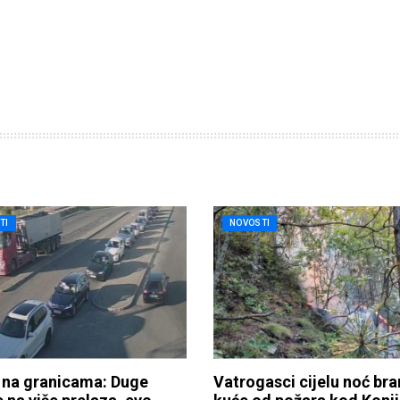
TI
NOVOSTI
 na granicama: Duge
Vatrogasci cijelu noć bran