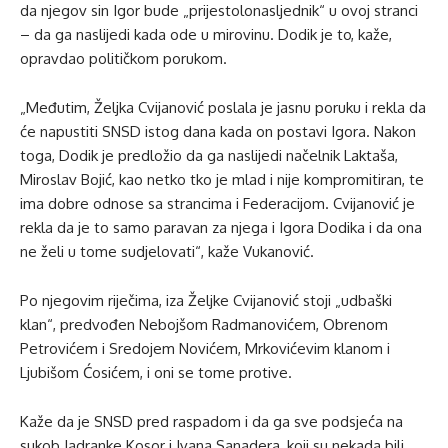
da njegov sin Igor bude „prijestolonasljednik“ u ovoj stranci
– da ga naslijedi kada ode u mirovinu. Dodik je to, kaže,
opravdao političkom porukom.
„Međutim, Željka Cvijanović poslala je jasnu poruku i rekla da
će napustiti SNSD istog dana kada on postavi Igora. Nakon
toga, Dodik je predložio da ga naslijedi načelnik Laktaša,
Miroslav Bojić, kao netko tko je mlad i nije kompromitiran, te
ima dobre odnose sa strancima i Federacijom. Cvijanović je
rekla da je to samo paravan za njega i Igora Dodika i da ona
ne želi u tome sudjelovati“, kaže Vukanović.
Po njegovim riječima, iza Željke Cvijanović stoji „udbaški
klan“, predvođen Nebojšom Radmanovićem, Obrenom
Petrovićem i Sredojem Novićem, Mrkovićevim klanom i
Ljubišom Ćosićem, i oni se tome protive.
Kaže da je SNSD pred raspadom i da ga sve podsjeća na
sukob Jadranke Kosor i Ivana Sanadera, koji su nekada bili