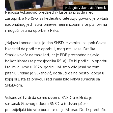
Nebojša Vukanović / Preslik
Nebojša Vukanović, predsjednik Liste za pravdu i red i
zastupnik u NSRS-u, za Federalnu televiziju govorio je o vladi
nacionalnog jedinstva, prijevremenim izborima te planovima
i mogućnostima oporbe iz RS-a.
„Najava i ponuda koju je dao SNSD je zamka koju pokušavaju
iskoristiti da podijele oporbu i, moguće, uvuku Draška
Stanivukovića na tanki led, jer je PDP prethodno najavio
bojkot izbora (za predsjednika RS-a). To bi podijelilo oporbu
i to im je uvod u 2026. godinu. Mi smo vrlo jasni po tom
pitanju“, rekao je Vukanović, dodajući da ne postoji opcija u
kojoj bi Lista za pravdu i red imala bilo kakvu suradnju sa
SNSD-om.
Vukanović tvrdi da su mu izvori iz SNSD-a rekli da je
sastanak Glavnog odbora SNSD-a (održan jučer, u
ponedjeljak) bio vrlo buran te da je Milorad Dodik predložio