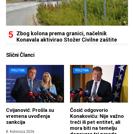
Zbog kolona prema granici, načelnik
Konavala aktivirao Stožer Civilne zaštite
Slični Članci
POLITIKA
POLITIKA
Cvijanović: Prošla su
Ćosić odgovorio
vremena uvođenja
Konakoviću: Nije važno
sankcija
treći ili pet entitet, ali
mora biti na temelju
8. Kolovoza 2026.
dogovora tri naroda