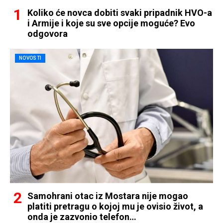
Koliko će novca dobiti svaki pripadnik HVO-a
i Armije i koje su sve opcije moguće? Evo
odgovora
NOVOSTI
Samohrani otac iz Mostara nije mogao
platiti pretragu o kojoj mu je ovisio život, a
onda je zazvonio telefon…