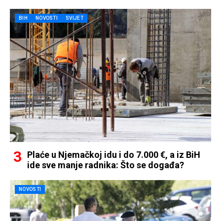
BIH
NOVOSTI
SVIJET
Plaće u Njemačkoj idu i do 7.000 €, a iz BiH
ide sve manje radnika: Što se događa?
NOVOSTI