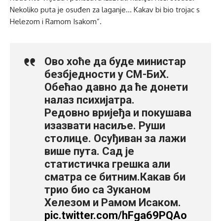
Nekoliko puta je osuđen za laganje… Kakav bi bio trojac s
Helezom i Ramom Isakom”.
Ово хоће да буде министар
безбједности у СМ-БиХ.
Обећао давно да ће донети
налаз психијатра.
Редовно вријеђа и покушава
изазвати насиље. Руши
столице. Осуђиван за лажи
више пута. Сад је
статистичка грешка али
сматра се битним.Какав би
трио био са Зуканом
Хелезом и Рамом Исаком.
pic.twitter.com/hFga69PQAo