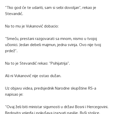
“Tko god će te udariti, sam si sebi dovoljan”, rekao je
Stevandić.
Na to mu je Vukanović dobacio:
“Smeću, prestani razgovarati sa mnom, nismo u tvojoj
učionici. Jedan debeli majmun, jedna svinja. Ovo nije tvoj
prdež”.
Na to je Stevandić rekao: “Psihijatrija”.
Ali ni Vukanović nije ostao dužan.
Uz objavu videa, predsjednik Narodne skupštine RS-a
napisao je:
“Ovaj želi biti ministar sigurnosti u državi Bosni i Hercegovini.
Redovito vrijeđa i pokušava izazvati nasilje. Ruši stolice.