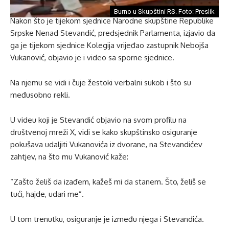
Burno u Skupštini RS. Foto: Preslik
Nakon što je tijekom sjednice Narodne skupštine Republike
Srpske Nenad Stevandić, predsjednik Parlamenta, izjavio da
ga je tijekom sjednice Kolegija vrijeđao zastupnik Nebojša
Vukanović, objavio je i video sa sporne sjednice.
Na njemu se vidi i čuje žestoki verbalni sukob i što su
međusobno rekli.
U videu koji je Stevandić objavio na svom profilu na
društvenoj mreži X, vidi se kako skupštinsko osiguranje
pokušava udaljiti Vukanovića iz dvorane, na Stevandićev
zahtjev, na što mu Vukanović kaže:
“Zašto želiš da izađem, kažeš mi da stanem. Što, želiš se
tući, hajde, udari me”.
U tom trenutku, osiguranje je između njega i Stevandića.