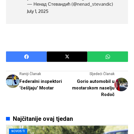
— Ненад Стевандић (@nenad_stevandic)
July 1, 2025
Raniji Članak
Sljedeći Članak
Federalni inspektori
Gorio automobil u
'češljaju' Mostar
mostarskom naselju
Rodoč
Najčitanije ovaj tjedan
NOVOSTI