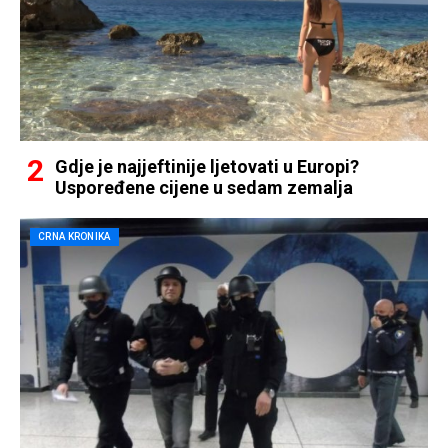
Gdje je najjeftinije ljetovati u Europi?
Uspoređene cijene u sedam zemalja
CRNA KRONIKA