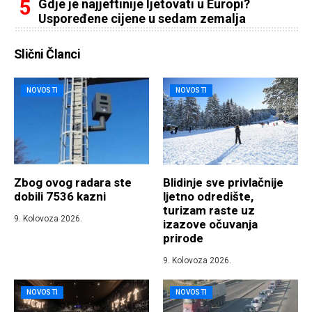
Gdje je najjeftinije ljetovati u Europi?
Uspoređene cijene u sedam zemalja
Slični Članci
NOVOSTI
NOVOSTI
Zbog ovog radara ste
Blidinje sve privlačnije
dobili 7536 kazni
ljetno odredište,
turizam raste uz
9. Kolovoza 2026.
izazove očuvanja
prirode
9. Kolovoza 2026.
NOVOSTI
NOVOSTI