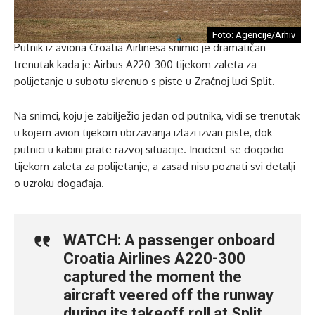
Foto: Agencije/Arhiv
Putnik iz aviona Croatia Airlinesa snimio je dramatičan
trenutak kada je Airbus A220-300 tijekom zaleta za
polijetanje u subotu skrenuo s piste u Zračnoj luci Split.
Na snimci, koju je zabilježio jedan od putnika, vidi se trenutak
u kojem avion tijekom ubrzavanja izlazi izvan piste, dok
putnici u kabini prate razvoj situacije. Incident se dogodio
tijekom zaleta za polijetanje, a zasad nisu poznati svi detalji
o uzroku događaja.
WATCH: A passenger onboard
Croatia Airlines A220-300
captured the moment the
aircraft veered off the runway
during its takeoff roll at Split