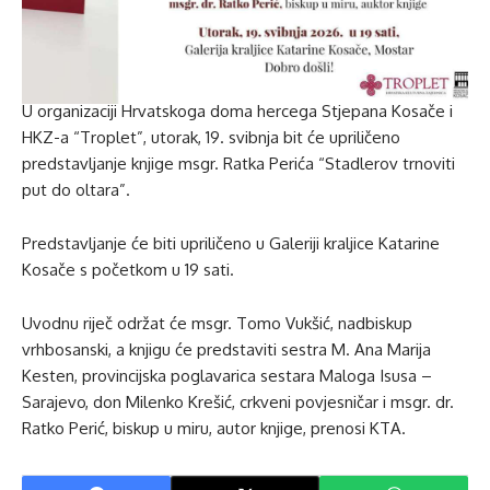
U organizaciji Hrvatskoga doma hercega Stjepana Kosače i
HKZ-a “Troplet”, utorak, 19. svibnja bit će upriličeno
predstavljanje knjige msgr. Ratka Perića “Stadlerov trnoviti
put do oltara”.
Predstavljanje će biti upriličeno u Galeriji kraljice Katarine
Kosače s početkom u 19 sati.
Uvodnu riječ održat će msgr. Tomo Vukšić, nadbiskup
vrhbosanski, a knjigu će predstaviti sestra M. Ana Marija
Kesten, provincijska poglavarica sestara Maloga Isusa –
Sarajevo, don Milenko Krešić, crkveni povjesničar i msgr. dr.
Ratko Perić, biskup u miru, autor knjige, prenosi KTA.