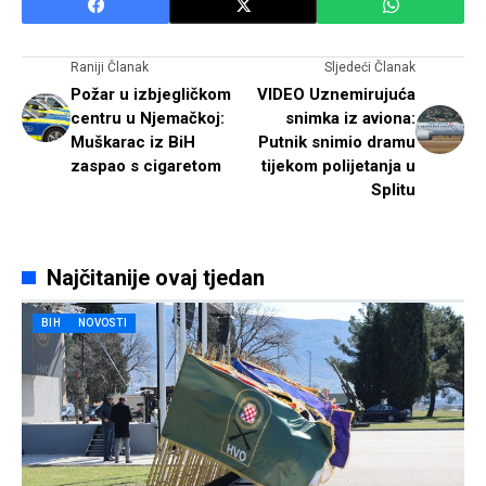
Raniji Članak
Sljedeći Članak
Požar u izbjegličkom
VIDEO Uznemirujuća
centru u Njemačkoj:
snimka iz aviona:
Muškarac iz BiH
Putnik snimio dramu
zaspao s cigaretom
tijekom polijetanja u
Splitu
Najčitanije ovaj tjedan
BIH
NOVOSTI