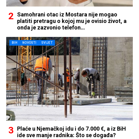
Samohrani otac iz Mostara nije mogao
platiti pretragu o kojoj mu je ovisio život, a
onda je zazvonio telefon…
BIH
NOVOSTI
SVIJET
Plaće u Njemačkoj idu i do 7.000 €, a iz BiH
ide sve manje radnika: Što se događa?