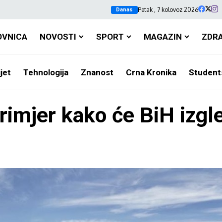
Petak , 7 kolovoz 2026
Danas
OVNICA
NOVOSTI
SPORT
MAGAZIN
ZDR
jet
Tehnologija
Znanost
Crna Kronika
Student
rimjer kako će BiH izgl