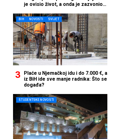
je ovisio život, a onda je zazvonio
telefon…
BIH
NOVOSTI
SVIJET
Plaće u Njemačkoj idu i do 7.000 €, a
iz BiH ide sve manje radnika: Što se
događa?
STUDENTSKE NOVOSTI