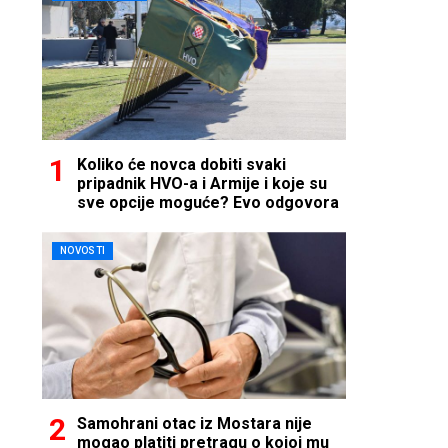
Koliko će novca dobiti svaki
pripadnik HVO-a i Armije i koje su
sve opcije moguće? Evo odgovora
NOVOSTI
Samohrani otac iz Mostara nije
mogao platiti pretragu o kojoj mu