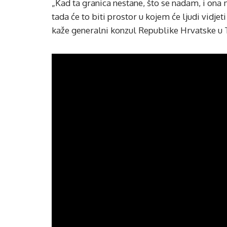
„Kad ta granica nestane, što se nadam, i ona m
tada će to biti prostor u kojem će ljudi vidjet
kaže generalni konzul Republike Hrvatske u T