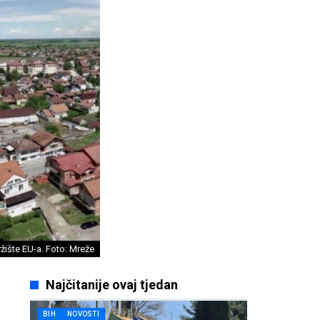
tržište EU-a. Foto: Mreže
Najčitanije ovaj tjedan
BIH
NOVOSTI