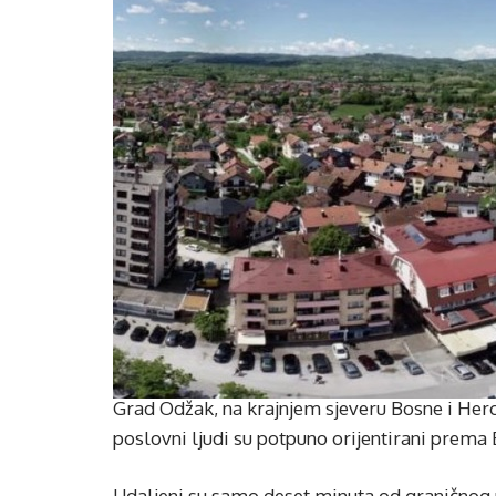
Grad Odžak, na krajnjem sjeveru Bosne i Herc
poslovni ljudi su potpuno orijentirani prema 
Udaljeni su samo deset minuta od graničnog pr