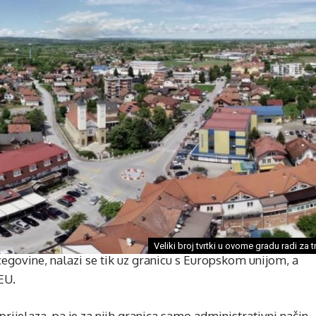
Veliki broj tvrtki u ovome gradu radi za 
egovine, nalazi se tik uz granicu s Europskom unijom, a
EU.
ijelaza, pa je za njih granica samo administrativni način