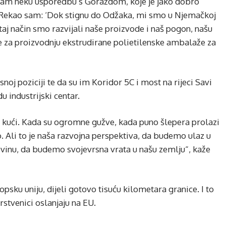
sam neku usporedbu s Goraždom, koje je jako dobro
. Rekao sam: ‘Dok stignu do Odžaka, mi smo u Njemačkoj
a taj način smo razvijali naše proizvode i naš pogon, našu
tke za proizvodnju ekstrudirane polietilenske ambalaže za
oj poziciji te da su im Koridor 5C i most na rijeci Savi
 industrijski centar.
e kući. Kada su ogromne gužve, kada puno šlepera prolazi
 Ali to je naša razvojna perspektiva, da budemo ulaz u
govinu, da budemo svojevrsna vrata u našu zemlju“, kaže
sku uniju, dijeli gotovo tisuću kilometara granice. I to
arstvenici oslanjaju na EU.