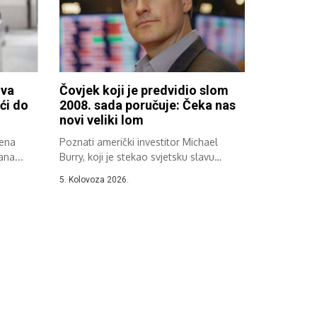
iva
Čovjek koji je predvidio slom
ći do
2008. sada poručuje: Čeka nas
novi veliki lom
jena
Poznati američki investitor Michael
ana...
Burry, koji je stekao svjetsku slavu
zahvaljujući svojoj...
5. Kolovoza 2026.