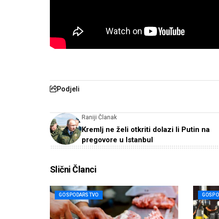
Podjeli
Raniji Članak
Kremlj ne želi otkriti dolazi li Putin na
pregovore u Istanbul
Slični Članci
GOSPODARSTVO
GOSPO