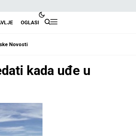
AVLJE
OGLASI
ske Novosti
edati kada uđe u