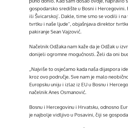
puno donio. Kad sam došao ovdje, napravio 
gospodarsko središte u Bosni i Hercegovini
ili Švicarskoj’. Dakle, time smo se vodili i n
tvrtku i naše ljude“, objašnjava direktor tvr
pakiranje Sean Vajzović.
Načelnik Odžaka nam kaže da je Odžak u izvrsn
donijeli ogromne mogućnosti. Želi da oni budu
„Najviše to osjećamo kada naša dijaspora id
kroz ovo područje. Sve nam je malo neobično.
Europsku uniju i izlaz iz EU u Bosnu i Herce
načelnik Anes Osmanović.
Bosnu i Hercegovinu i Hrvatsku, odnosno Europ
je najbolje vidljivo u Posavini, čiji se gospod