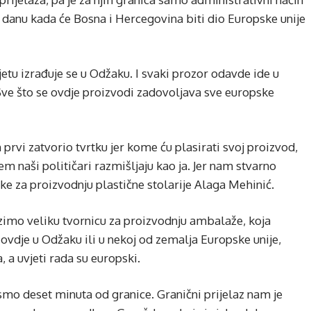
o danu kada će Bosna i Hercegovina biti dio Europske unije
vijetu izrađuje se u Odžaku. I svaki prozor odavde ide u
Sve što se ovdje proizvodi zadovoljava sve europske
prvi zatvorio tvrtku jer kome ću plasirati svoj proizvod,
 naši političari razmišljaju kao ja. Jer nam stvarno
ke za proizvodnju plastične stolarije Alaga Mehinić.
zimo veliku tvornicu za proizvodnju ambalaže, koja
 ovdje u Odžaku ili u nekoj od zemalja Europske unije,
, a uvjeti rada su europski.
smo deset minuta od granice. Granični prijelaz nam je