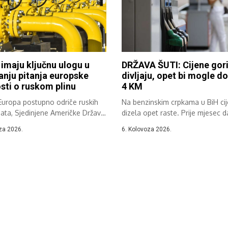
 imaju ključnu ulogu u
DRŽAVA ŠUTI: Cijene gor
anju pitanja europske
divljaju, opet bi mogle do
sti o ruskom plinu
4 KM
Europa postupno odriče ruskih
Na benzinskim crpkama u BiH ci
ata, Sjedinjene Američke Države
dizela opet raste. Prije mjesec d
postaju...
za 2026.
6. Kolovoza 2026.