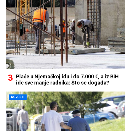
Plaće u Njemačkoj idu i do 7.000 €, a iz BiH
ide sve manje radnika: Što se događa?
NOVOSTI