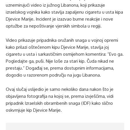
uznemirujući video iz južnog Libanona, koji prikazuje
izraelskog vojnika kako stavlja zapaljenu cigaretu u usta kipa
Djevice Marije. Incident je izazvao burne reakcije i nove
optužbe za nepoštivanje vjerskih simbola u regiji.
Video prikazuje pripadnika oružanih snaga u vojnoj opremi
kako prilazi oštećenom kipu Djevice Marije, stavlja joj
cigaretu u usta i sarkastičnim osmijehom komentira: “Evo ga.
Pogledajte ga, puši. Nije loše za stari kip. Čuda nikad ne
prestaju.” Događaj se, prema dostupnim informacijama,
dogodio u razorenom području na jugu Libanona.
Ovaj slučaj uslijedio je samo nekoliko dana nakon što je
objavljena fotografija na kojoj se, prema izvješćima, vidi
pripadnik Izraelskih obrambenih snaga (IDF) kako slično
oskvrnjuje kip Djevice Marije.