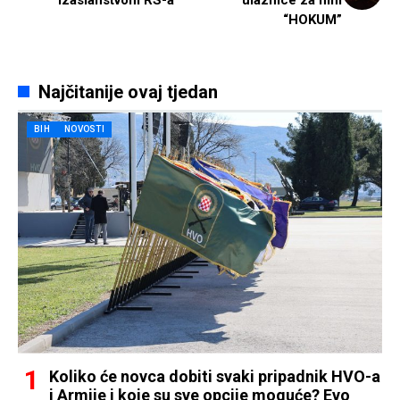
“HOKUM”
Najčitanije ovaj tjedan
BIH
NOVOSTI
Koliko će novca dobiti svaki pripadnik HVO-a
i Armije i koje su sve opcije moguće? Evo