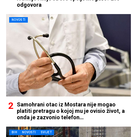
odgovora
NOVOSTI
Samohrani otac iz Mostara nije mogao
platiti pretragu o kojoj mu je ovisio život, a
onda je zazvonio telefon…
BIH
NOVOSTI
SVIJET