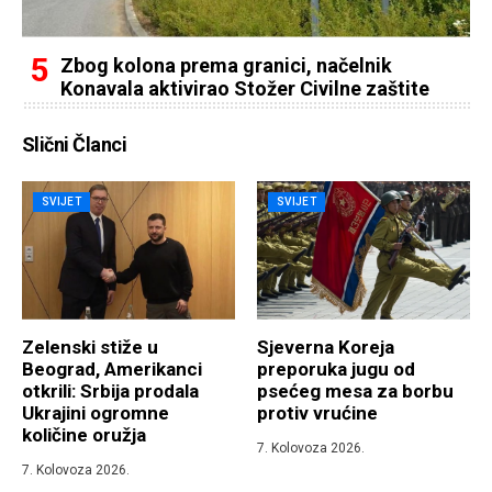
Zbog kolona prema granici, načelnik
Konavala aktivirao Stožer Civilne zaštite
Slični Članci
SVIJET
SVIJET
Zelenski stiže u
Sjeverna Koreja
Beograd, Amerikanci
preporuka jugu od
otkrili: Srbija prodala
psećeg mesa za borbu
Ukrajini ogromne
protiv vrućine
količine oružja
7. Kolovoza 2026.
7. Kolovoza 2026.