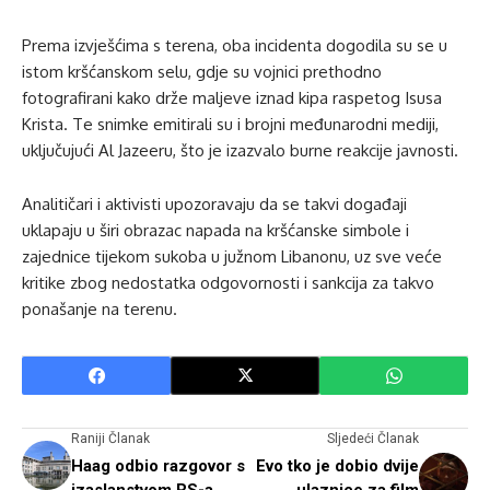
Prema izvješćima s terena, oba incidenta dogodila su se u
istom kršćanskom selu, gdje su vojnici prethodno
fotografirani kako drže maljeve iznad kipa raspetog Isusa
Krista. Te snimke emitirali su i brojni međunarodni mediji,
uključujući Al Jazeeru, što je izazvalo burne reakcije javnosti.
Analitičari i aktivisti upozoravaju da se takvi događaji
uklapaju u širi obrazac napada na kršćanske simbole i
zajednice tijekom sukoba u južnom Libanonu, uz sve veće
kritike zbog nedostatka odgovornosti i sankcija za takvo
ponašanje na terenu.
Raniji Članak
Sljedeći Članak
Haag odbio razgovor s
Evo tko je dobio dvije
izaslanstvom RS-a
ulaznice za film