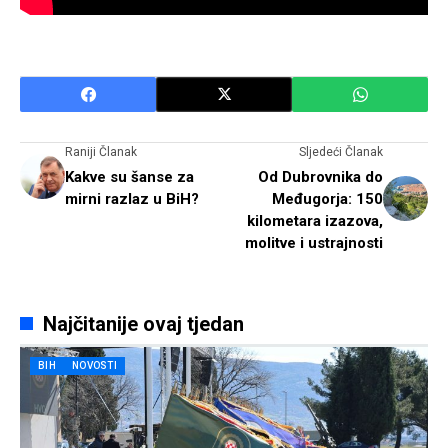
Raniji Članak
Sljedeći Članak
Kakve su šanse za
Od Dubrovnika do
mirni razlaz u BiH?
Međugorja: 150
kilometara izazova,
molitve i ustrajnosti
Najčitanije ovaj tjedan
BIH
NOVOSTI