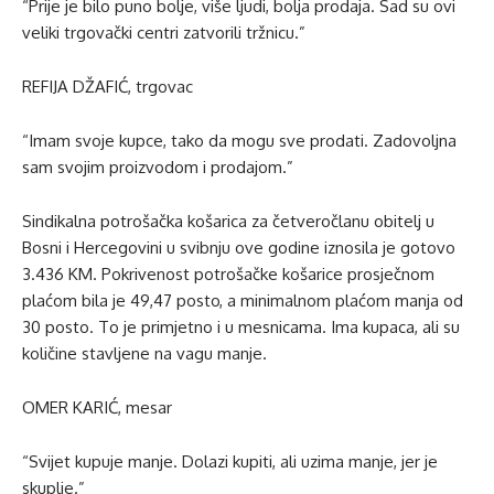
“Prije je bilo puno bolje, više ljudi, bolja prodaja. Sad su ovi
veliki trgovački centri zatvorili tržnicu.”
REFIJA DŽAFIĆ, trgovac
“Imam svoje kupce, tako da mogu sve prodati. Zadovoljna
sam svojim proizvodom i prodajom.”
Sindikalna potrošačka košarica za četveročlanu obitelj u
Bosni i Hercegovini u svibnju ove godine iznosila je gotovo
3.436 KM. Pokrivenost potrošačke košarice prosječnom
plaćom bila je 49,47 posto, a minimalnom plaćom manja od
30 posto. To je primjetno i u mesnicama. Ima kupaca, ali su
količine stavljene na vagu manje.
OMER KARIĆ, mesar
“Svijet kupuje manje. Dolazi kupiti, ali uzima manje, jer je
skuplje.”