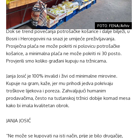
FOTO: FENA/Arhiv
Dok se trend povećanja potrošačke košarice i dalje bilježi, u
Bosni i Hercegovini na snazi ​​je umijeće preživljavanja.
Prosječna plaća ne može pokriti ni polovicu potrošačke
košarice, a minimalna plaća ne može pokriti ni 30 posto.
Provjerili smo koliko građani kupuju na tržnicama.
Janja Josić je 100% invalid i živi od minimalne mirovine.
Kupuje na gram, kaže, jer mu prihodi jedva pokrivaju
troškove lijekova i poreza. Zahvaljujući humanim
prodavačima, često na tuzlanskoj tržnici dobije komad mesa
kako bi imala kvalitetan obrok.
JANJA JOSIĆ
“Ne može se kupovati na isti način, prije je bilo drugačije,