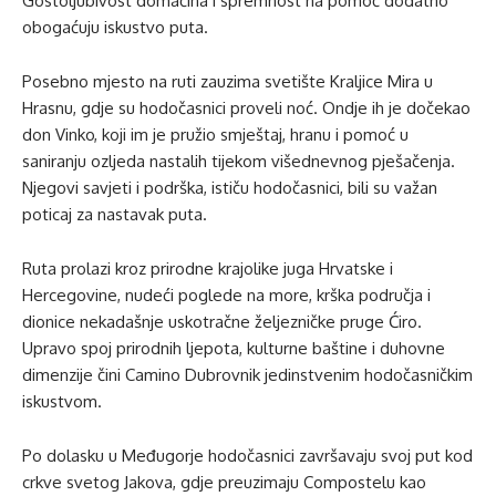
Gostoljubivost domaćina i spremnost na pomoć dodatno
obogaćuju iskustvo puta.
Posebno mjesto na ruti zauzima svetište Kraljice Mira u
Hrasnu, gdje su hodočasnici proveli noć. Ondje ih je dočekao
don Vinko, koji im je pružio smještaj, hranu i pomoć u
saniranju ozljeda nastalih tijekom višednevnog pješačenja.
Njegovi savjeti i podrška, ističu hodočasnici, bili su važan
poticaj za nastavak puta.
Ruta prolazi kroz prirodne krajolike juga Hrvatske i
Hercegovine, nudeći poglede na more, krška područja i
dionice nekadašnje uskotračne željezničke pruge Ćiro.
Upravo spoj prirodnih ljepota, kulturne baštine i duhovne
dimenzije čini Camino Dubrovnik jedinstvenim hodočasničkim
iskustvom.
Po dolasku u Međugorje hodočasnici završavaju svoj put kod
crkve svetog Jakova, gdje preuzimaju Compostelu kao