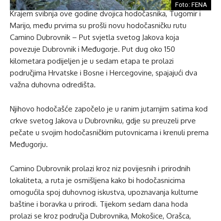
Foto: FENA
Krajem svibnja ove godine dvojica hodočasnika, Tugomir i
Marijo, među prvima su prošli novu hodočasničku rutu
Camino Dubrovnik – Put svjetla svetog Jakova koja
povezuje Dubrovnik i Međugorje. Put dug oko 150
kilometara podijeljen je u sedam etapa te prolazi
područjima Hrvatske i Bosne i Hercegovine, spajajući dva
važna duhovna odredišta.
Njihovo hodočašće započelo je u ranim jutarnjim satima kod
crkve svetog Jakova u Dubrovniku, gdje su preuzeli prve
pečate u svojim hodočasničkim putovnicama i krenuli prema
Međugorju.
Camino Dubrovnik prolazi kroz niz povijesnih i prirodnih
lokaliteta, a ruta je osmišljena kako bi hodočasnicima
omogućila spoj duhovnog iskustva, upoznavanja kulturne
baštine i boravka u prirodi. Tijekom sedam dana hoda
prolazi se kroz područja Dubrovnika, Mokošice, Orašca,