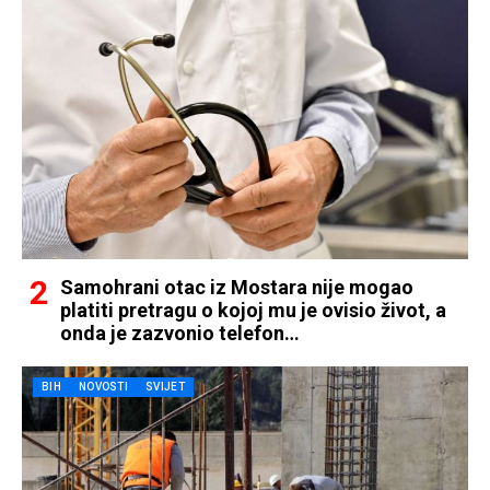
Samohrani otac iz Mostara nije mogao
platiti pretragu o kojoj mu je ovisio život, a
onda je zazvonio telefon…
BIH
NOVOSTI
SVIJET