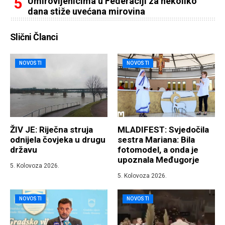
Umirovljenicima u Federaciji za nekoliko
dana stiže uvećana mirovina
Slični Članci
NOVOSTI
NOVOSTI
ŽIV JE: Riječna struja
MLADIFEST: Svjedočila
odnijela čovjeka u drugu
sestra Mariana: Bila
državu
fotomodel, a onda je
upoznala Međugorje
5. Kolovoza 2026.
5. Kolovoza 2026.
NOVOSTI
NOVOSTI