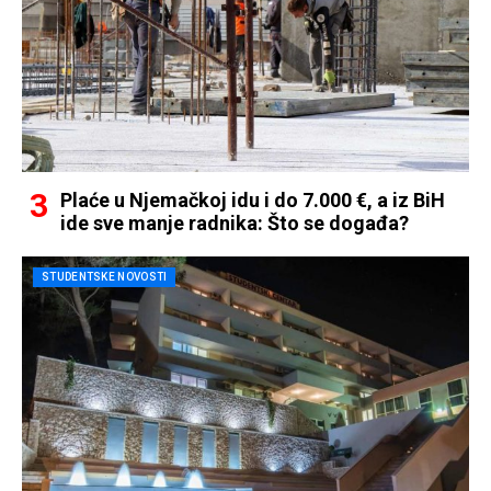
Plaće u Njemačkoj idu i do 7.000 €, a iz BiH
ide sve manje radnika: Što se događa?
STUDENTSKE NOVOSTI