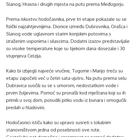
Slanog, Hrasna i drugih mjesta na putu prema Međugorju.
Prema iskustvu hodočasnika, prve tri etape pokazale su se
fizički najzahtjevnijima. Dionice između Dubrovnika, Orašca i
Slanog vode uglavnom starim konjskim putovima s
izraženim usponima i silascima. Dodatni izazov predstavljale
su visoke temperature koje su tijekom dana dosezale i 30
stupnjeva Celzija.
Kako bi izbjegli najveće vrućine, Tugomir i Marijo treću su
etapu započeli već u četiri sata ujutro. Na putu prema selu
Dubravica suočili su se s umorom, nedostatkom vode i
prvim žuljevima. Pomoć su pronašli kod mještana koji su ih
primili u svoj dom, ponudili pitku vodu iz bunara i omogućili
predah u hladovini.
Hodočasnici ističu kako su upravo susreti s lokalnim
stanovništvom jedna od posebnosti ove rute.