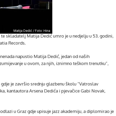
Matija Dedić / Foto: Hina
 te skladatelj Matija Dedić umro je u nedjelju u 53. godini,
oatia Records.
znenada napustio Matija Dedić, jedan od naših
razumijevanje u ovom, za njih, iznimno teškom trenutku”,
 gdje je završio srednju glazbenu školu “Vatroslav
nika, kantautora Arsena Dedića i pjevačice Gabi Novak,
odlazi u Graz gdje upisuje jazz akademiju, a diplomirao je