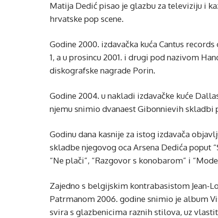
Matija Dedić pisao je glazbu za televiziju i 
hrvatske pop scene.
Godine 2000. izdavačka kuća Cantus records 
1, a u prosincu 2001. i drugi pod nazivom Hand
diskografske nagrade Porin.
Godine 2004. u nakladi izdavačke kuće Dalla
njemu snimio dvanaest Gibonnievih skladbi p
Godinu dana kasnije za istog izdavača objavl
skladbe njegovog oca Arsena Dedića poput “Sv
“Ne plači”, “Razgovor s konobarom” i “Moder
Zajedno s belgijskim kontrabasistom Jean-
Patrmanom 2006. godine snimio je album Vis
svira s glazbenicima raznih stilova, uz vlasti