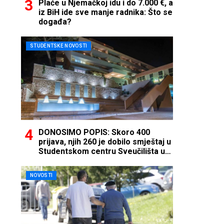
Plaće u Njemačkoj idu i do 7.000 €, a
iz BiH ide sve manje radnika: Što se
događa?
STUDENTSKE NOVOSTI
DONOSIMO POPIS: Skoro 400
prijava, njih 260 je dobilo smještaj u
Studentskom centru Sveučilišta u
Mostaru
NOVOSTI