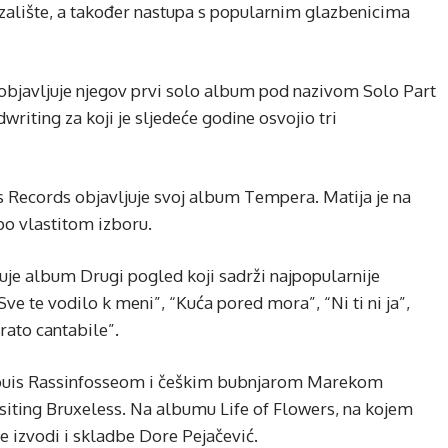
kazalište, a također nastupa s popularnim glazbenicima
objavljuje njegov prvi solo album pod nazivom Solo Part
writing za koji je sljedeće godine osvojio tri
s Records objavljuje svoj album Tempera. Matija je na
o vlastitom izboru.
juje album Drugi pogled koji sadrži najpopularnije
e te vodilo k meni”, “Kuća pored mora”, “Ni ti ni ja”,
ato cantabile”.
Louis Rassinfosseom i češkim bubnjarom Marekom
iting Bruxeless. Na albumu Life of Flowers, na kojem
te izvodi i skladbe Dore Pejačević.