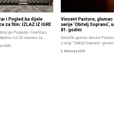
ar i Pogled.ba dijele
Vincent Pastore, glumac 
ce za film: IZLAZ IZ IGRE
serije ‘Obitelj Soprano’, 
81. godini
noj igri Pogleda i CineStara
ijelimo 1×2 (2) ulaznice za...
Američki glumac Vincent Pastore 
u seriji “Obitelj Soprano” glumio
za 2026.
mafijaša...
2. Kolovoza 2026.