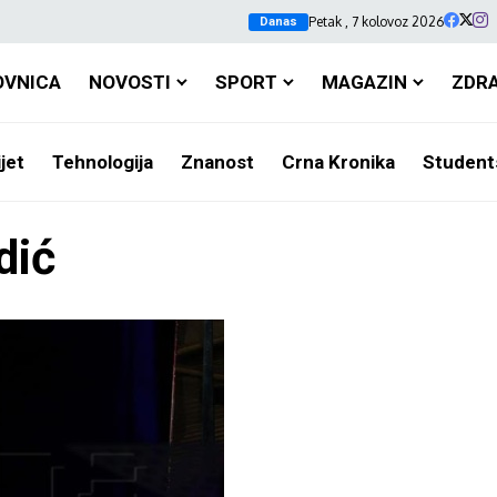
Petak , 7 kolovoz 2026
Danas
OVNICA
NOVOSTI
SPORT
MAGAZIN
ZDR
jet
Tehnologija
Znanost
Crna Kronika
Student
dić