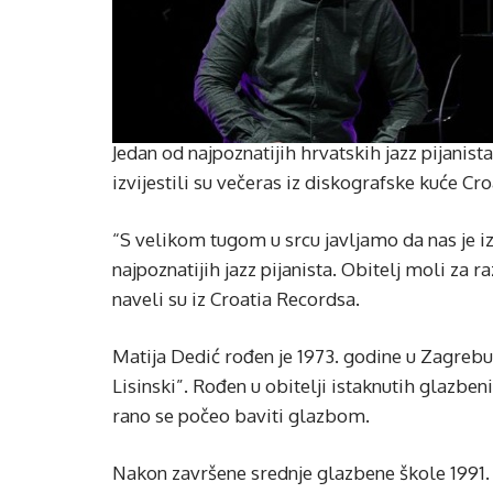
Jedan od najpoznatijih hrvatskih jazz pijanista
izvijestili su večeras iz diskografske kuće Cr
“S velikom tugom u srcu javljamo da nas je i
najpoznatijih jazz pijanista. Obitelj moli za 
naveli su iz Croatia Recordsa.
Matija Dedić rođen je 1973. godine u Zagrebu
Lisinski”. Rođen u obitelji istaknutih glazbe
rano se počeo baviti glazbom.
Nakon završene srednje glazbene škole 1991. 