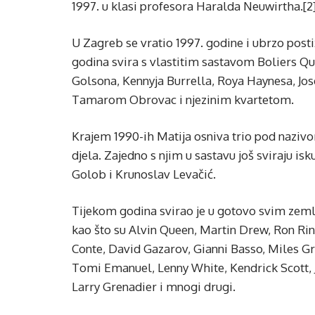
1997. u klasi profesora Haralda Neuwirtha.[2
U Zagreb se vratio 1997. godine i ubrzo posti
godina svira s vlastitim sastavom Boliers Qu
Golsona, Kennyja Burrella, Roya Haynesa, José
Tamarom Obrovac i njezinim kvartetom.
Krajem 1990-ih Matija osniva trio pod nazivo
djela. Zajedno s njim u sastavu još sviraju is
Golob i Krunoslav Levačić.
Tijekom godina svirao je u gotovo svim zem
kao što su Alvin Queen, Martin Drew, Ron Ri
Conte, David Gazarov, Gianni Basso, Miles Gri
Tomi Emanuel, Lenny White, Kendrick Scott, J
Larry Grenadier i mnogi drugi.