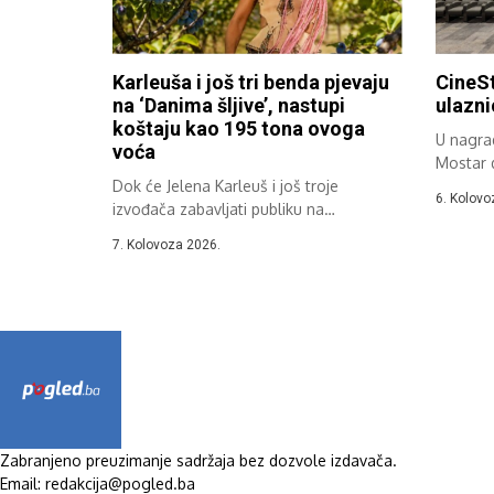
Karleuša i još tri benda pjevaju
CineSt
na ‘Danima šljive’, nastupi
ulazni
koštaju kao 195 tona ovoga
U nagrad
voća
Mostar d
Dok će Jelena Karleuš i još troje
6. Kolovo
izvođača zabavljati publiku na
ovogodišnjim...
7. Kolovoza 2026.
Zabranjeno preuzimanje sadržaja bez dozvole izdavača.
Email: redakcija@pogled.ba