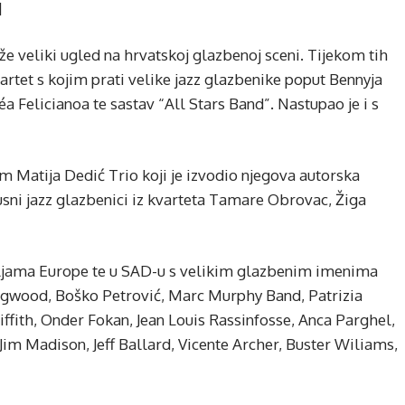
]
že veliki ugled na hrvatskoj glazbenoj sceni. Tijekom tih
artet s kojim prati velike jazz glazbenike poput Bennyja
a Felicianoa te sastav “All Stars Band”. Nastupao je i s
m Matija Dedić Trio koji je izvodio njegova autorska
kusni jazz glazbenici iz kvarteta Tamare Obrovac, Žiga
ljama Europe te u SAD-u s velikim glazbenim imenima
ngwood, Boško Petrović, Marc Murphy Band, Patrizia
ffith, Onder Fokan, Jean Louis Rassinfosse, Anca Parghel,
im Madison, Jeff Ballard, Vicente Archer, Buster Wiliams,