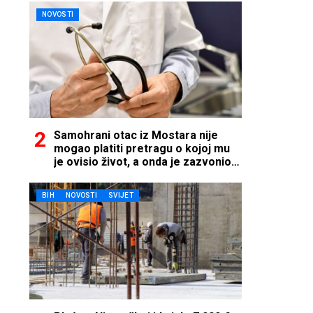
NOVOSTI
Samohrani otac iz Mostara nije
mogao platiti pretragu o kojoj mu
je ovisio život, a onda je zazvonio
telefon…
BIH
NOVOSTI
SVIJET