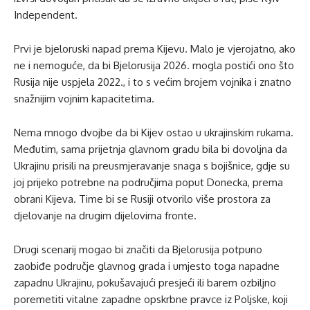
Independent.
Prvi je bjeloruski napad prema Kijevu. Malo je vjerojatno, ako
ne i nemoguće, da bi Bjelorusija 2026. mogla postići ono što
Rusija nije uspjela 2022., i to s većim brojem vojnika i znatno
snažnijim vojnim kapacitetima.
Nema mnogo dvojbe da bi Kijev ostao u ukrajinskim rukama.
Međutim, sama prijetnja glavnom gradu bila bi dovoljna da
Ukrajinu prisili na preusmjeravanje snaga s bojišnice, gdje su
joj prijeko potrebne na područjima poput Donecka, prema
obrani Kijeva. Time bi se Rusiji otvorilo više prostora za
djelovanje na drugim dijelovima fronte.
Drugi scenarij mogao bi značiti da Bjelorusija potpuno
zaobiđe područje glavnog grada i umjesto toga napadne
zapadnu Ukrajinu, pokušavajući presjeći ili barem ozbiljno
poremetiti vitalne zapadne opskrbne pravce iz Poljske, koji