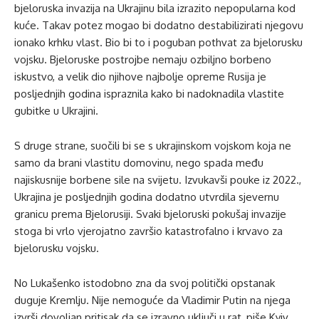
bjeloruska invazija na Ukrajinu bila izrazito nepopularna kod
kuće. Takav potez mogao bi dodatno destabilizirati njegovu
ionako krhku vlast. Bio bi to i poguban pothvat za bjelorusku
vojsku. Bjeloruske postrojbe nemaju ozbiljno borbeno
iskustvo, a velik dio njihove najbolje opreme Rusija je
posljednjih godina ispraznila kako bi nadoknadila vlastite
gubitke u Ukrajini.
S druge strane, suočili bi se s ukrajinskom vojskom koja ne
samo da brani vlastitu domovinu, nego spada među
najiskusnije borbene sile na svijetu. Izvukavši pouke iz 2022.,
Ukrajina je posljednjih godina dodatno utvrdila sjevernu
granicu prema Bjelorusiji. Svaki bjeloruski pokušaj invazije
stoga bi vrlo vjerojatno završio katastrofalno i krvavo za
bjelorusku vojsku.
No Lukašenko istodobno zna da svoj politički opstanak
duguje Kremlju. Nije nemoguće da Vladimir Putin na njega
izvrši dovoljan pritisak da se izravno uključi u rat, piše Kyiv