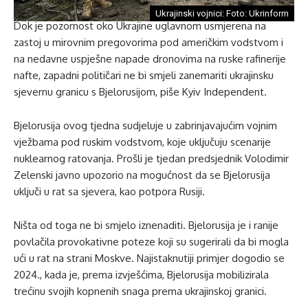
Ukrajinski vojnici: Foto: Ukrinform
Dok je pozornost oko Ukrajine uglavnom usmjerena na
zastoj u mirovnim pregovorima pod američkim vodstvom i
na nedavne uspješne napade dronovima na ruske rafinerije
nafte, zapadni političari ne bi smjeli zanemariti ukrajinsku
sjevernu granicu s Bjelorusijom, piše Kyiv Independent.
Bjelorusija ovog tjedna sudjeluje u zabrinjavajućim vojnim
vježbama pod ruskim vodstvom, koje uključuju scenarije
nuklearnog ratovanja. Prošli je tjedan predsjednik Volodimir
Zelenski javno upozorio na mogućnost da se Bjelorusija
uključi u rat sa sjevera, kao potpora Rusiji.
Ništa od toga ne bi smjelo iznenaditi. Bjelorusija je i ranije
povlačila provokativne poteze koji su sugerirali da bi mogla
ući u rat na strani Moskve. Najistaknutiji primjer dogodio se
2024., kada je, prema izvješćima, Bjelorusija mobilizirala
trećinu svojih kopnenih snaga prema ukrajinskoj granici.