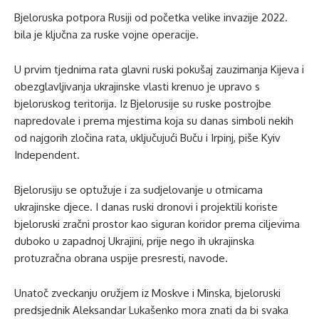
Bjeloruska potpora Rusiji od početka velike invazije 2022.
bila je ključna za ruske vojne operacije.
U prvim tjednima rata glavni ruski pokušaj zauzimanja Kijeva i
obezglavljivanja ukrajinske vlasti krenuo je upravo s
bjeloruskog teritorija. Iz Bjelorusije su ruske postrojbe
napredovale i prema mjestima koja su danas simboli nekih
od najgorih zločina rata, uključujući Buču i Irpinj, piše Kyiv
Independent.
Bjelorusiju se optužuje i za sudjelovanje u otmicama
ukrajinske djece. I danas ruski dronovi i projektili koriste
bjeloruski zračni prostor kao siguran koridor prema ciljevima
duboko u zapadnoj Ukrajini, prije nego ih ukrajinska
protuzračna obrana uspije presresti, navode.
Unatoč zveckanju oružjem iz Moskve i Minska, bjeloruski
predsjednik Aleksandar Lukašenko mora znati da bi svaka