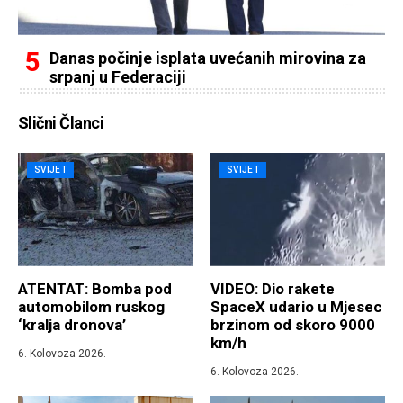
Danas počinje isplata uvećanih mirovina za
srpanj u Federaciji
Slični Članci
SVIJET
SVIJET
ATENTAT: Bomba pod
VIDEO: Dio rakete
automobilom ruskog
SpaceX udario u Mjesec
‘kralja dronova’
brzinom od skoro 9000
km/h
6. Kolovoza 2026.
6. Kolovoza 2026.