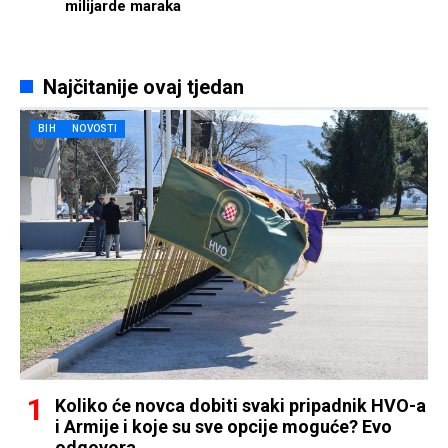
milijarde maraka
Najčitanije ovaj tjedan
BIH
NOVOSTI
Koliko će novca dobiti svaki pripadnik HVO-a
i Armije i koje su sve opcije moguće? Evo
odgovora