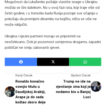
Mogućnost da Lukašenko pošalje vlastite snage u Ukrajinu
možda se čini dalekom. No u ovoj fazi rata, koji traje više od
četiri godine, i u trenutku kada Rusija postaje sve očajnija u
pokušaju da promijeni dinamiku na bojištu, ništa se više ne
može isključiti.
Ukrajina i njezini partneri moraju se pripremiti na
neočekivano. Dok je pozornost usmjerena drugamo, zapadni
političari ne smiju zaboraviti sjever.
Raniji Članak
Sljedeći Članak
Ronaldo konačno
Trump ne ide na
osvojio titulu u
vjenčanje sina koji je
Saudijskoj Arabiji,
nedavno bio u Banjoj
Arape je do sada
Luci
koštao skoro dvije