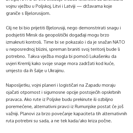
vojnu vježbu u Poljskoj, Litvi i Latviji — državama koje
graniče s Bjelorusijom.
Cilj ne bi bio prijetiti Bjelorusiji, nego demonstrirati snagu i
podsjetiti Minsk da geopolitički događaji mogu brzo
izmaknuti kontroli. Time bi se pokazalo i da je snažan NATO
u neposrednoj blizini, spreman braniti svoj teritorij bude li
potrebno. Takva vježba mogla bi pomoći Lukašenku da
uvjeri Kremlj kako svoje snage mora zadržati kod kuće,
umjesto da ih šalje u Ukrajinu.
Naposljetku, vojni planeri i logističari na Zapadu moraju
ojačati otpornost i sigurnosne opcije postojećih opskrbnih
pravaca. Ako rute iz Poljske budu prekinute ili ozbiljno
poremećene, alternativni pravci iz Rumunjske postat će još
važniji. Planovi za brzo povećanje kapaciteta tih alternativnih
ruta potrebni su sada, a ne tek kada/ako kriza počne.