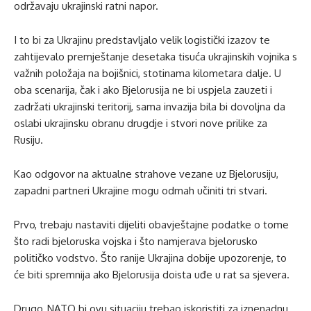
održavaju ukrajinski ratni napor.
I to bi za Ukrajinu predstavljalo velik logistički izazov te
zahtijevalo premještanje desetaka tisuća ukrajinskih vojnika s
važnih položaja na bojišnici, stotinama kilometara dalje. U
oba scenarija, čak i ako Bjelorusija ne bi uspjela zauzeti i
zadržati ukrajinski teritorij, sama invazija bila bi dovoljna da
oslabi ukrajinsku obranu drugdje i stvori nove prilike za
Rusiju.
Kao odgovor na aktualne strahove vezane uz Bjelorusiju,
zapadni partneri Ukrajine mogu odmah učiniti tri stvari.
Prvo, trebaju nastaviti dijeliti obavještajne podatke o tome
što radi bjeloruska vojska i što namjerava bjelorusko
političko vodstvo. Što ranije Ukrajina dobije upozorenje, to
će biti spremnija ako Bjelorusija doista uđe u rat sa sjevera.
Drugo, NATO bi ovu situaciju trebao iskoristiti za iznenadnu