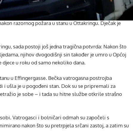
e nakon razornog požara u stanu u Ottakringu. Dječak je
ngu, sada postoji još jedna tragična potvrda: Nakon što
zljedama, njihov dvogodišnji sin također je umro u Općoj
je djece u roku od samo nekoliko dana.
 stanu u Effingergasse. Bečka vatrogasna postrojba
 i ušla je u pogođeni stan. Dok su se pripremali za
tražio je sobe – i tada su hitne službe otkrile strašno
sobi. Vatrogasci i bolničari odmah su započeli s
imirano nakon što su pretrpjela srčani zastoj, a zatim su