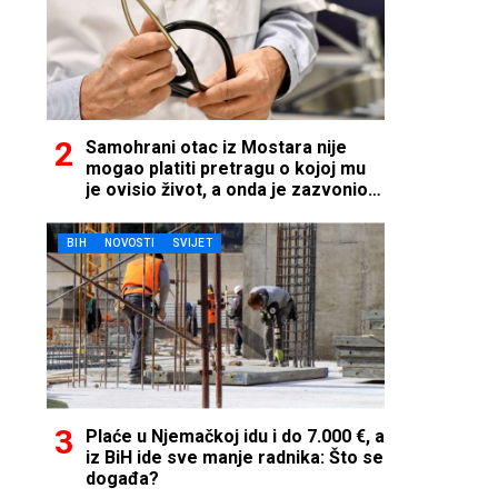
Samohrani otac iz Mostara nije
mogao platiti pretragu o kojoj mu
je ovisio život, a onda je zazvonio
telefon…
BIH
NOVOSTI
SVIJET
Plaće u Njemačkoj idu i do 7.000 €, a
iz BiH ide sve manje radnika: Što se
događa?