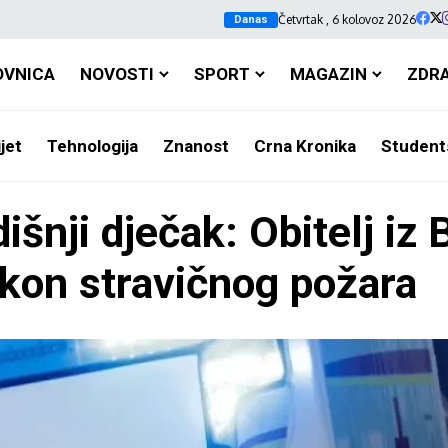
Četvrtak , 6 kolovoz 2026
Danas
OVNICA
NOVOSTI
SPORT
MAGAZIN
ZDR
jet
Tehnologija
Znanost
Crna Kronika
Student
šnji dječak: Obitelj iz
akon stravičnog požara