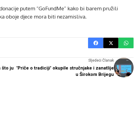
 za donacije putem “GoFundMe” kako bi barem pružili
tka oboje djece mora biti nezamisliva.
Sljedeći Članak
 što ju
'Priče o tradiciji' okupile stručnjake i zanatlije
u Širokom Brijegu