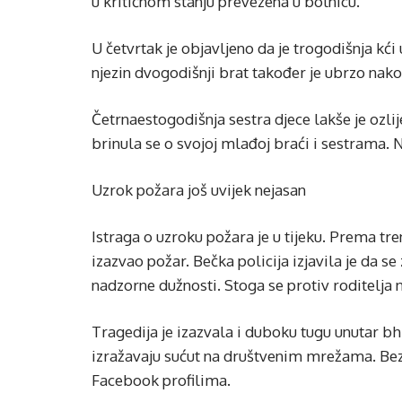
u kritičnom stanju prevezena u bolnicu.
U četvrtak je objavljeno da je trogodišnja kć
njezin dvogodišnji brat također je ubrzo nak
Četrnaestogodišnja sestra djece lakše je ozli
brinula se o svojoj mlađoj braći i sestrama. 
Uzrok požara još uvijek nejasan
Istraga o uzroku požara je u tijeku. Prema tre
izazvao požar. Bečka policija izjavila je da 
nadzorne dužnosti. Stoga se protiv roditelja 
Tragedija je izazvala i duboku tugu unutar bh. 
izražavaju sućut na društvenim mrežama. Be
Facebook profilima.