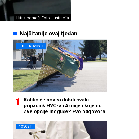
Hitna pomoć. Foto: Ilustracija
Najčitanije ovaj tjedan
BIH
NOVOSTI
Koliko će novca dobiti svaki
pripadnik HVO-a i Armije i koje su
sve opcije moguće? Evo odgovora
NOVOSTI