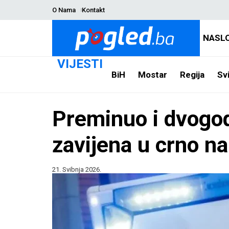
O Nama
Kontakt
NASL
VIJESTI
BiH
Mostar
Regija
Svi
Preminuo i dvogodi
zavijena u crno n
21. Svibnja 2026.