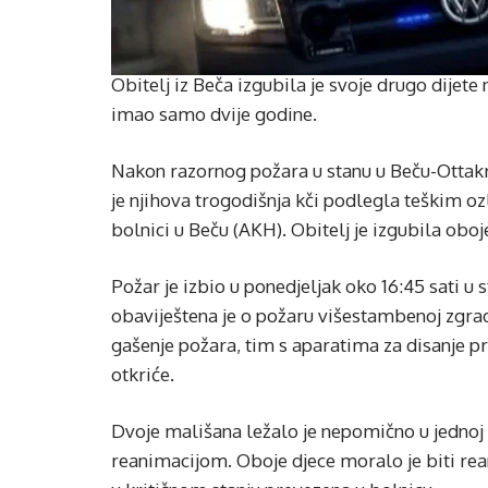
Obitelj iz Beča izgubila je svoje drugo dijet
imao samo dvije godine.
Nakon razornog požara u stanu u Beču-Ottakri
je njihova trogodišnja kči podlegla teškim o
bolnici u Beču (AKH). Obitelj je izgubila obo
Požar je izbio u ponedjeljak oko 16:45 sati u
obaviještena je o požaru višestambenoj zgradi
gašenje požara, tim s aparatima za disanje pre
otkriće.
Dvoje mališana ležalo je nepomično u jednoj 
reanimacijom. Oboje djece moralo je biti rean