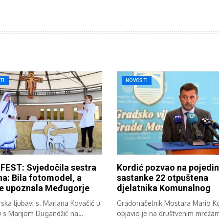
TI
NOVOSTI
FEST: Svjedočila sestra
Kordić pozvao na pojedi
a: Bila fotomodel, a
sastanke 22 otpuštena
je upoznala Međugorje
djelatnika Komunalnog
ska ljubavi s. Mariana Kovačić u
Gradonačelnik Mostara Mario Ko
u s Marijom Dugandžić na
objavio je na društvenim mreža