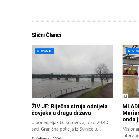
Slični Članci
NOVOSTI
NOVOS
ŽIV JE: Riječna struja odnijela
MLADI
čovjeka u drugu državu
Marian
onda 
U ponedjeljak (3. kolovoza), oko 20:40
sati, Granična policija iz Svinice u...
Misionar
intervju
5. Kolovoza 2026.