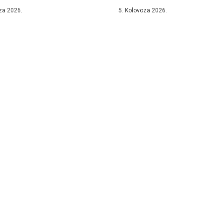
...
informaciju koju prenosimo...
za 2026.
5. Kolovoza 2026.