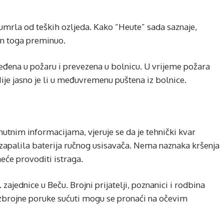
i umrla od teških ozljeda. Kako “Heute” sada saznaje,
on toga preminuo.
jeđena u požaru i prevezena u bolnicu. U vrijeme požara
Nije jasno je li u međuvremenu puštena iz bolnice.
nutnim informacijama, vjeruje se da je tehnički kvar
se zapalila baterija ručnog usisavača. Nema naznaka kršenja
neće provoditi istraga.
zajednice u Beču. Brojni prijatelji, poznanici i rodbina
zbrojne poruke sućuti mogu se pronaći na očevim