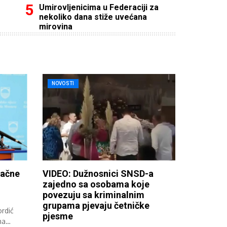
Umirovljenicima u Federaciji za
nekoliko dana stiže uvećana
mirovina
NOVOSTI
načne
VIDEO: Dužnosnici SNSD-a
zajedno sa osobama koje
povezuju sa kriminalnim
grupama pjevaju četničke
rdić
pjesme
ma