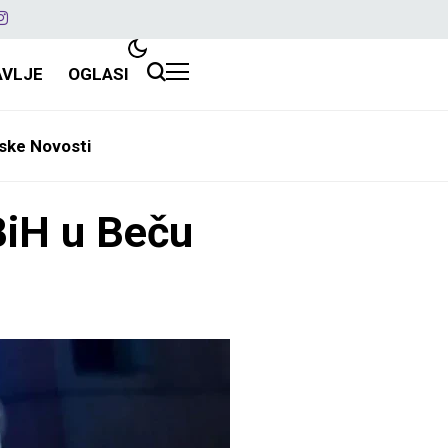
AVLJE
OGLASI
ske Novosti
 BiH u Beču