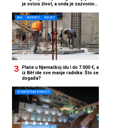
je ovisio život, a onda je zazvonio
telefon…
BIH
NOVOSTI
SVIJET
Plaće u Njemačkoj idu i do 7.000 €, a
iz BiH ide sve manje radnika: Što se
događa?
STUDENTSKE NOVOSTI