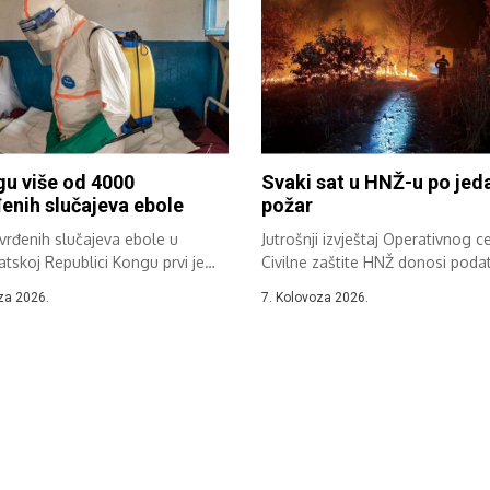
u više od 4000
Svaki sat u HNŽ-u po jed
enih slučajeva ebole
požar
vrđenih slučajeva ebole u
Jutrošnji izvještaj Operativnog c
skoj Republici Kongu prvi je
Civilne zaštite HNŽ donosi poda
kom...
požarima u...
za 2026.
7. Kolovoza 2026.