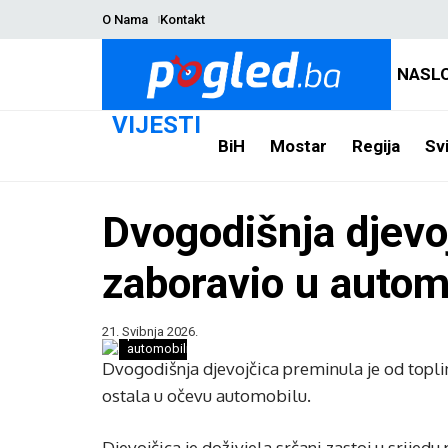
O Nama
Kontakt
NASL
VIJESTI
BiH
Mostar
Regija
Svi
Dvogodišnja djevoj
zaboravio u autom
21. Svibnja 2026.
parkirani
automobili/ilustracija
Dvogodišnja djevojčica preminula je od topl
ostala u očevu automobilu.
Djevojčica je doživjela srčani zastoj u srijed