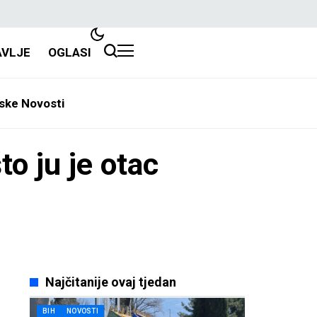
AVLJE
OGLASI
ske Novosti
o ju je otac
Najčitanije ovaj tjedan
BIH
NOVOSTI