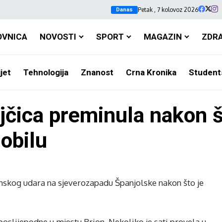
Petak , 7 kolovoz 2026
Danas
OVNICA
NOVOSTI
SPORT
MAGAZIN
ZDR
jet
Tehnologija
Znanost
Crna Kronika
Student
čica preminula nakon št
obilu
inskog udara na sjeverozapadu Španjolske nakon što je
u poslijepodne u mjestu Brion. Nekoliko je sati provela u