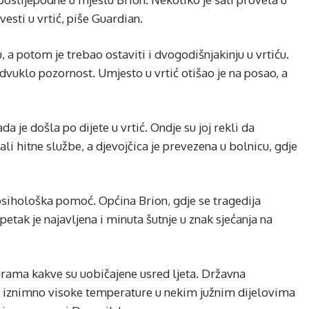
esti u vrtić, piše Guardian.
u, a potom je trebao ostaviti i dvogodišnjakinju u vrtiću.
odvuklo pozornost. Umjesto u vrtić otišao je na posao, a
a je došla po dijete u vrtić. Ondje su joj rekli da
vali hitne službe, a djevojčica je prevezena u bolnicu, gdje
na psihološka pomoć. Općina Brion, gdje se tragedija
etak je najavljena i minuta šutnje u znak sjećanja na
rama kakve su uobičajene usred ljeta. Državna
i iznimno visoke temperature u nekim južnim dijelovima