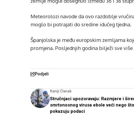
zemlje mogle dosegnuti između 36 i 38 stupn
Meteorolozi navode da ovo razdoblje vrućina te
moglo bi potrajati do sredine idućeg tjedna.
Španjolska je među europskim zemljama koje
promjena. Posljednjih godina bilježi sve više
Podjeli
Raniji Članak
Stručnjaci upozoravaju: Razmjere i šire
smrtonosnog virusa ebole veći nego št
pokazuju podaci