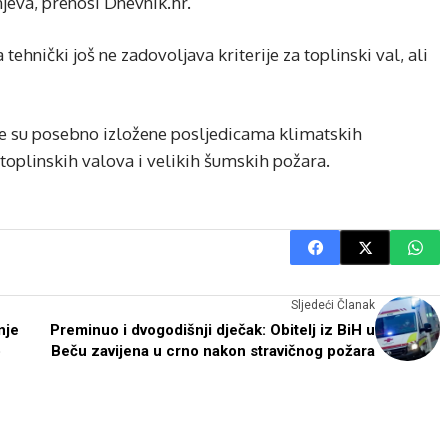
jeva, prenosi Dnevnik.hr.
hnički još ne zadovoljava kriterije za toplinski val, ali
 su posebno izložene posljedicama klimatskih
 toplinskih valova i velikih šumskih požara.
Sljedeći Članak
nje
Preminuo i dvogodišnji dječak: Obitelj iz BiH u
o
Beču zavijena u crno nakon stravičnog požara