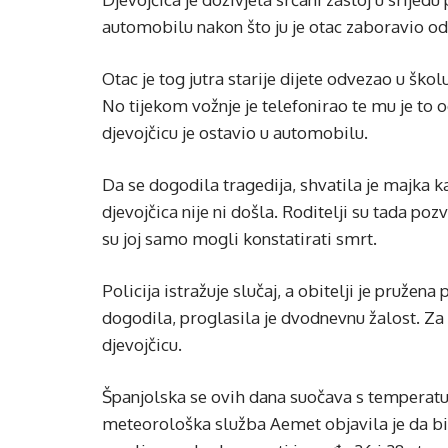
automobilu nakon što ju je otac zaboravio odv
Otac je tog jutra starije dijete odvezao u škol
No tijekom vožnje je telefonirao te mu je to 
djevojčicu je ostavio u automobilu.
Da se dogodila tragedija, shvatila je majka kad
djevojčica nije ni došla. Roditelji su tada poz
su joj samo mogli konstatirati smrt.
Policija istražuje slučaj, a obitelji je pruže
dogodila, proglasila je dvodnevnu žalost. Za p
djevojčicu.
Španjolska se ovih dana suočava s temperatu
meteorološka služba Aemet objavila je da b