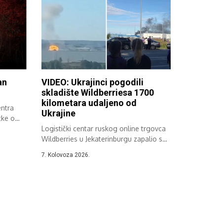
an
VIDEO: Ukrajinci pogodili
skladište Wildberriesa 1700
kilometara udaljeno od
entra
Ukrajine
tke o
Logistički centar ruskog online trgovca
Wildberries u Jekaterinburgu zapalio se
nakon napada,...
7. Kolovoza 2026.