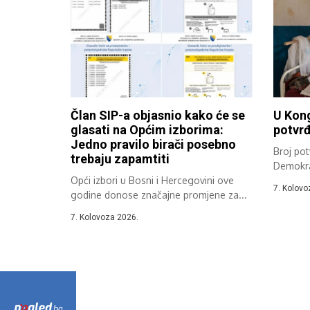
Član SIP-a objasnio kako će se
U Kong
glasati na Općim izborima:
potvrđ
Jedno pravilo birači posebno
Broj pot
trebaju zapamtiti
Demokrat
Opći izbori u Bosni i Hercegovini ove
put tije
7. Kolovo
godine donose značajne promjene za...
7. Kolovoza 2026.