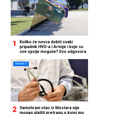
Koliko će novca dobiti svaki
pripadnik HVO-a i Armije i koje su
sve opcije moguće? Evo odgovora
NOVOSTI
Samohrani otac iz Mostara nije
mogao platiti pretragu o kojoj mu