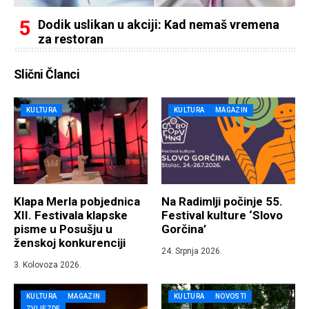
Dodik uslikan u akciji: Kad nemaš vremena
za restoran
Slični Članci
KULTURA
KULTURA
MAGAZIN
Klapa Merla pobjednica
Na Radimlji počinje 55.
XII. Festivala klapske
Festival kulture ‘Slovo
pisme u Posušju u
Gorčina’
ženskoj konkurenciji
24. Srpnja 2026.
3. Kolovoza 2026.
KULTURA
MAGAZIN
KULTURA
NOVOSTI
ZVIJEZDE