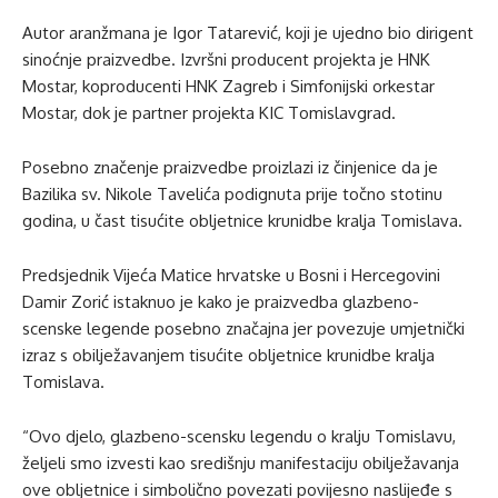
Autor aranžmana je Igor Tatarević, koji je ujedno bio dirigent
sinoćnje praizvedbe. Izvršni producent projekta je HNK
Mostar, koproducenti HNK Zagreb i Simfonijski orkestar
Mostar, dok je partner projekta KIC Tomislavgrad.
Posebno značenje praizvedbe proizlazi iz činjenice da je
Bazilika sv. Nikole Tavelića podignuta prije točno stotinu
godina, u čast tisućite obljetnice krunidbe kralja Tomislava.
Predsjednik Vijeća Matice hrvatske u Bosni i Hercegovini
Damir Zorić istaknuo je kako je praizvedba glazbeno-
scenske legende posebno značajna jer povezuje umjetnički
izraz s obilježavanjem tisućite obljetnice krunidbe kralja
Tomislava.
“Ovo djelo, glazbeno-scensku legendu o kralju Tomislavu,
željeli smo izvesti kao središnju manifestaciju obilježavanja
ove obljetnice i simbolično povezati povijesno naslijeđe s