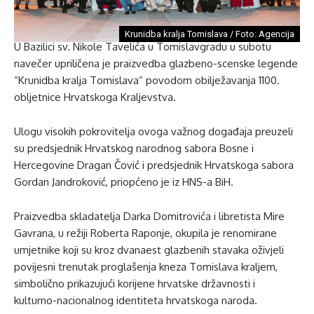
Krunidba kralja Tomislava / Foto: Agencija
U Bazilici sv. Nikole Tavelića u Tomislavgradu u subotu
navečer upriličena je praizvedba glazbeno-scenske legende
“Krunidba kralja Tomislava” povodom obilježavanja 1100.
obljetnice Hrvatskoga Kraljevstva.
Ulogu visokih pokrovitelja ovoga važnog događaja preuzeli
su predsjednik Hrvatskog narodnog sabora Bosne i
Hercegovine Dragan Čović i predsjednik Hrvatskoga sabora
Gordan Jandroković, priopćeno je iz HNS-a BiH.
Praizvedba skladatelja Darka Domitrovića i libretista Mire
Gavrana, u režiji Roberta Raponje, okupila je renomirane
umjetnike koji su kroz dvanaest glazbenih stavaka oživjeli
povijesni trenutak proglašenja kneza Tomislava kraljem,
simbolično prikazujući korijene hrvatske državnosti i
kulturno-nacionalnog identiteta hrvatskoga naroda.