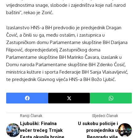
vrijednostima snage, slobode i zajedništva koje naš narod
baštini“, rekao je Zorić.
Izaslanstvo HNS-a BiH predvodio je predsjednik Dragan
Čović, a činili su ga, među ostalim, i zastupnica u
Zastupničkom domu Parlamentarne skupštine BiH Darijana
Filipović, dopredsjedatelj Zastupničkog doma
Parlamentarne skupštine BiH Marinko Čavara, izaslanik u
Domu naroda Parlamentarne skupštine BiH Zdenko Ćosić,
ministrica kulture i sporta Federacije BiH Sanja Vlaisavljević,
te predsjednik Glavnog vijeća HNS-a BiH Božo Ljubić.
Raniji Članak
Sljedeći Članak
Ljubuški: Finalna
U sukobu policije i
večer trećeg Trnjak
prosvjednika u
Festa okupila brojne
Beogradu više