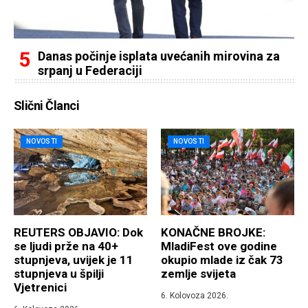
Danas počinje isplata uvećanih mirovina za
srpanj u Federaciji
Slični Članci
NOVOSTI
NOVOSTI
REUTERS OBJAVIO: Dok
KONAČNE BROJKE:
se ljudi prže na 40+
MladiFest ove godine
stupnjeva, uvijek je 11
okupio mlade iz čak 73
stupnjeva u špilji
zemlje svijeta
Vjetrenici
6. Kolovoza 2026.