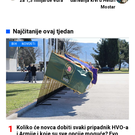
za 1,3 milijarde eura
darivanja krvi u Hvidri
Mostar
Najčitanije ovaj tjedan
BIH
NOVOSTI
Koliko će novca dobiti svaki pripadnik HVO-a
i Armije i koje su sve opcije moguće? Evo