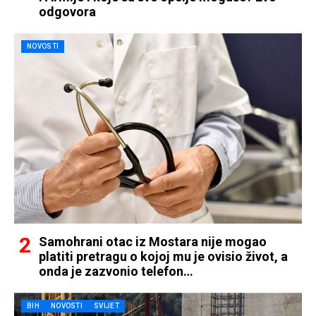
odgovora
NOVOSTI
Samohrani otac iz Mostara nije mogao
platiti pretragu o kojoj mu je ovisio život, a
onda je zazvonio telefon…
BIH
NOVOSTI
SVIJET